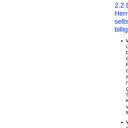
2.2 
Herr
selb
billi