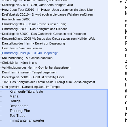
Verklärung Christi A2011 - Komm, sei mein Licht
Dreifaltigkeit.A2011 - Gott, Vater Sohn Heiliger Geist
Herz-Jesu-Fest C2010 - Im Herzen Jesu verankert die Liebe leben
Dreifaltigkeit.C2010 - Er wird euch in die ganze Wahrheit einführen
Fronleichnam.B2000
Christkönig 2008 - Jesus Christus unser König
Christkönig B2009 - Das Königtum des Dienens
Dreifaltigkeit.B2009 - Das Geheimnis Gottes in drei Personen
Kreuzerhöhung 2008 Mit Jesus das Kreuz tragen zum Heil der Welt
Darstellung des Herrn - Bereit zur Begegnung
Herz Jesu - Säen und ernten
Christkönig Halleluja - Gl 540 Liedpredigt
Kreuzerhöhung - Auf Jesus schauen
Christkönig - König in uns
Verkündigung des Herrn - Gott ist herabgestiegen
Dem Herrn in seinem Tempel begegnen
Dreifaltigkeit.C21013 - Gottt ist dreifaltig Einer
11/20 Das Königtum des Lamm-Seins, Predigt zum Christkönigsfest
Gott geweiht - Darstellung Jesu im Tempel
Kirchweih-Titularfeste
Maria
Heilige
Besonderes
Trauung-Ehe
Tod-Trauer
ministrantenanwaerter