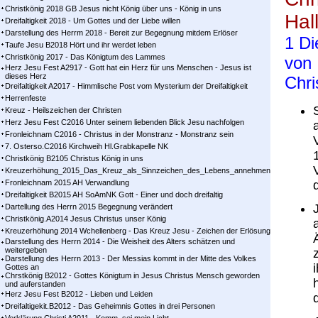
Christkönig 2018 GB Jesus nicht König über uns - König in uns
Hall
Dreifaltigkeit 2018 - Um Gottes und der Liebe willen
Darstellung des Herrm 2018 - Bereit zur Begegnung mitdem Erlöser
1 Di
Taufe Jesu B2018 Hört und ihr werdet leben
Christkönig 2017 - Das Königtum des Lammes
von 
Herz Jesu Fest A2917 - Gott hat ein Herz für uns Menschen - Jesus ist
dieses Herz
Chri
Dreifaltigkeit A2017 - Himmlische Post vom Mysterium der Dreifaltigkeit
Herrenfeste
Kreuz - Heilszeichen der Christen
Herz Jesu Fest C2016 Unter seinem liebenden Blick Jesu nachfolgen
Fronleichnam C2016 - Christus in der Monstranz - Monstranz sein
7. Osterso.C2016 Kirchweih Hl.Grabkapelle NK
Christkönig B2105 Christus König in uns
Kreuzerhöhung_2015_Das_Kreuz_als_Sinnzeichen_des_Lebens_annehmen
Fronleichnam 2015 AH Verwandlung
Dreifaltigkeit B2015 AH SoAmNK Gott - Einer und doch dreifaltig
Dartellung des Herrn 2015 Begegnung verändert
Christkönig.A2014 Jesus Christus unser König
Kreuzerhöhung 2014 Wchellenberg - Das Kreuz Jesu - Zeichen der Erlösung
Darstellung des Herrn 2014 - Die Weisheit des Alters schätzen und
weitergeben
Darstellung des Herrn 2013 - Der Messias kommt in der Mitte des Volkes
Gottes an
Chrstkönig B2012 - Gottes Königtum in Jesus Christus Mensch geworden
und auferstanden
Herz Jesu Fest B2012 - Lieben und Leiden
Dreifaltigekit.B2012 - Das Geheimnis Gottes in drei Personen