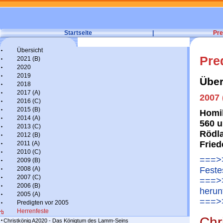
Startseite
|
Pre
Übersicht
Pre
2021 (B)
2020
2019
Über
2018
2017 (A)
2007 
2016 (C)
2015 (B)
Homil
2014 (A)
560 u
2013 (C)
Rödla
2012 (B)
Fried
2011 (A)
2010 (C)
===>>
2009 (B)
2008 (A)
Feste
2007 (C)
===>>
2006 (B)
herun
2005 (A)
===>>
Predigten vor 2005
Herrenfeste
Chr
Christkönig A2020 - Das Königtum des Lamm-Seins