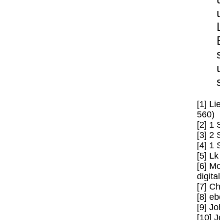
[1] L
560)
[2] 1
[3] 2
[4] 1
[5] Lk
[6] M
digita
[7] C
[8] e
[9] J
[10] 