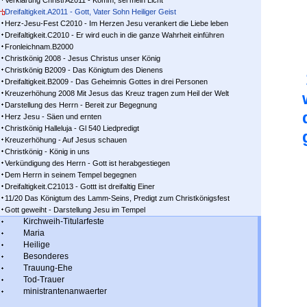
Verklärung Christi A2011 - Komm, sei mein Licht
Dreifaltigkeit.A2011 - Gott, Vater Sohn Heiliger Geist
Herz-Jesu-Fest C2010 - Im Herzen Jesu verankert die Liebe leben
Dreifaltigkeit.C2010 - Er wird euch in die ganze Wahrheit einführen
Fronleichnam.B2000
Christkönig 2008 - Jesus Christus unser König
Christkönig B2009 - Das Königtum des Dienens
Dreifaltigkeit.B2009 - Das Geheimnis Gottes in drei Personen
Kreuzerhöhung 2008 Mit Jesus das Kreuz tragen zum Heil der Welt
Darstellung des Herrn - Bereit zur Begegnung
Herz Jesu - Säen und ernten
Christkönig Halleluja - Gl 540 Liedpredigt
Kreuzerhöhung - Auf Jesus schauen
Christkönig - König in uns
Verkündigung des Herrn - Gott ist herabgestiegen
Dem Herrn in seinem Tempel begegnen
Dreifaltigkeit.C21013 - Gottt ist dreifaltig Einer
11/20 Das Königtum des Lamm-Seins, Predigt zum Christkönigsfest
Gott geweiht - Darstellung Jesu im Tempel
Kirchweih-Titularfeste
Maria
Heilige
Besonderes
Trauung-Ehe
Tod-Trauer
ministrantenanwaerter