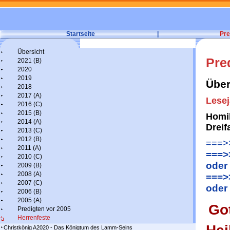
Startseite
|
Pre
Übersicht
Pre
2021 (B)
2020
2019
Über
2018
2017 (A)
Lesej
2016 (C)
2015 (B)
Homil
2014 (A)
Dreif
2013 (C)
2012 (B)
===>>
2011 (A)
===>
2010 (C)
oder
2009 (B)
2008 (A)
===>
2007 (C)
oder
2006 (B)
2005 (A)
Got
Predigten vor 2005
Herrenfeste
Christkönig A2020 - Das Königtum des Lamm-Seins