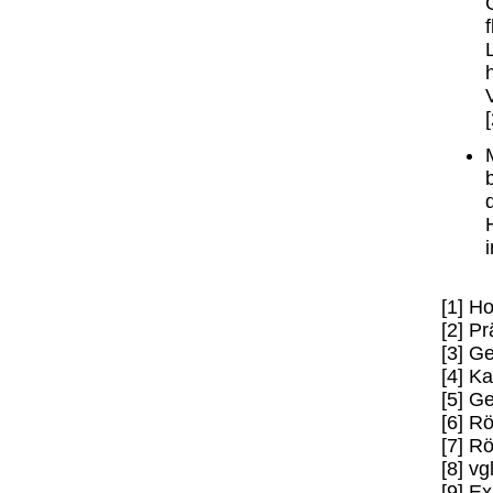
[1] H
[2] Pr
[3] G
[4] K
[5] G
[6] R
[7] R
[8] vg
[9] Ex