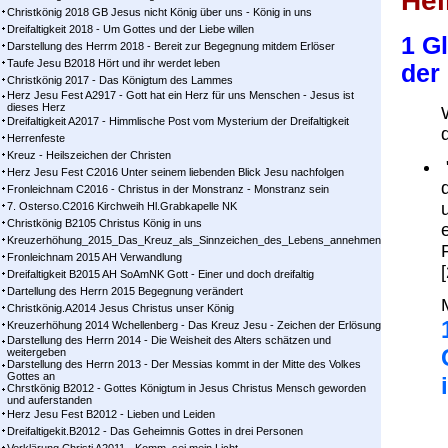
Hei
Christkönig 2018 GB Jesus nicht König über uns - König in uns
Dreifaltigkeit 2018 - Um Gottes und der Liebe willen
1 G
Darstellung des Herrm 2018 - Bereit zur Begegnung mitdem Erlöser
Taufe Jesu B2018 Hört und ihr werdet leben
der
Christkönig 2017 - Das Königtum des Lammes
Herz Jesu Fest A2917 - Gott hat ein Herz für uns Menschen - Jesus ist
dieses Herz
Dreifaltigkeit A2017 - Himmlische Post vom Mysterium der Dreifaltigkeit
Herrenfeste
Kreuz - Heilszeichen der Christen
Herz Jesu Fest C2016 Unter seinem liebenden Blick Jesu nachfolgen
Fronleichnam C2016 - Christus in der Monstranz - Monstranz sein
7. Osterso.C2016 Kirchweih Hl.Grabkapelle NK
Christkönig B2105 Christus König in uns
Kreuzerhöhung_2015_Das_Kreuz_als_Sinnzeichen_des_Lebens_annehmen
Fronleichnam 2015 AH Verwandlung
[
Dreifaltigkeit B2015 AH SoAmNK Gott - Einer und doch dreifaltig
Dartellung des Herrn 2015 Begegnung verändert
Christkönig.A2014 Jesus Christus unser König
Kreuzerhöhung 2014 Wchellenberg - Das Kreuz Jesu - Zeichen der Erlösung
Darstellung des Herrn 2014 - Die Weisheit des Alters schätzen und
weitergeben
Darstellung des Herrn 2013 - Der Messias kommt in der Mitte des Volkes
Gottes an
Chrstkönig B2012 - Gottes Königtum in Jesus Christus Mensch geworden
und auferstanden
Herz Jesu Fest B2012 - Lieben und Leiden
Dreifaltigekit.B2012 - Das Geheimnis Gottes in drei Personen