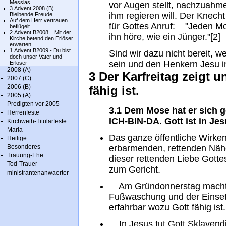
Messias
vor Augen stellt, nachzuahmen
3.Advent 2008 (B)
ihm regieren will. Der Knech
Bleibende Freude
Auf dem Herr vertrauen
für Gottes Anruf: "Jeden Mo
beflügelt
2.Advent.B2008 _ Mit der
ihn höre, wie ein 
Kirche betend den Erlöser
erwarten
1.Advent B2009 - Du bist
Sind wir dazu nicht bereit, w
doch unser Vater und
sein und den Henkern Jesu i
Erlöser
2008 (A)
3 Der Karfreitag zeigt 
2007 (C)
2006 (B)
fähig ist.
2005 (A)
Predigten vor 2005
3.1 Dem Mose hat er sich 
Herrenfeste
ICH-BIN-DA. Gott ist in Je
Kirchweih-Titularfeste
Maria
Das ganze öffentliche Wirken
Heilige
Besonderes
erbarmenden, rettenden Nähe
Trauung-Ehe
dieser rettenden Liebe Gotte
Tod-Trauer
zum Gericht.
ministrantenanwaerter
Am Gründonnerstag macht u
Fußwaschung und der Einsetz
erfahrbar wozu Gott fähig ist.
In Jesus tut Gott Sklavendie