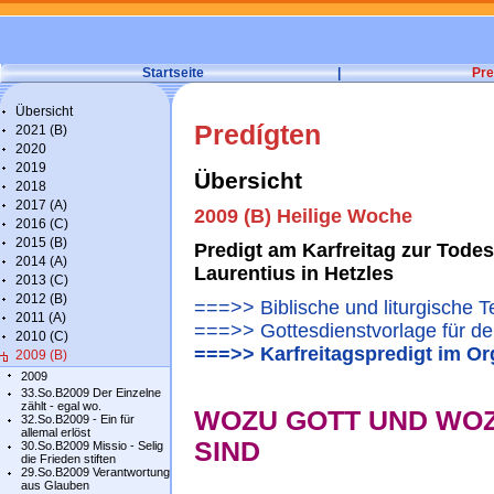
Startseite
|
Pre
Übersicht
Predígten
2021 (B)
2020
2019
Übersicht
2018
2017 (A)
2009 (B) Heilige Woche
2016 (C)
2015 (B)
Predigt am Karfreitag zur Tode
2014 (A)
Laurentius in Hetzles
2013 (C)
2012 (B)
===>> Biblische und liturgische T
2011 (A)
===>> Gottesdienstvorlage für de
2010 (C)
===>> Karfreitagspredigt im Or
2009 (B)
2009
33.So.B2009 Der Einzelne
zählt - egal wo.
WOZU GOTT UND WOZ
32.So.B2009 - Ein für
allemal erlöst
SIND
30.So.B2009 Missio - Selig
die Frieden stiften
29.So.B2009 Verantwortung
aus Glauben