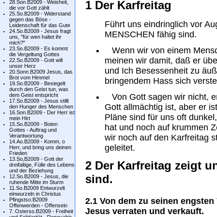
1 Der Karfreitag
28.Son.B2009 - Weisheit,
die vor Gott zählt
25.So.B2009 - Widerstand
gegen das Böse -
Führt uns eindringlich vor 
Leidenschaft für das Gute
24.So.B2009 - Jesus fragt
MENSCHEN fähig sind.
uns, "für wen haltet ihr
mich?"
23.So.B2009 - Es kommt
Wenn wir von einem Mensche
die Vergeltung Gottes
meinen wir damit, daß er übe
22.So.B2009 - Gott will
unser Herz
und Ich Besessenheit zu äuße
20.Sonn.B2009 Jesus, das
Brot vom Himmel
bringendem Hass sich verste
19.So.B2009 - Besiegelt
durch den Geist tun, was
dem Geist entspricht
Von Gott sagen wir nicht, er
17.So.B2009 - Jesus stillt
Gott allmächtig ist, aber er 
den Hunger des Menschen
16.Son.B2009 - Der Herr ist
Pläne sind für uns oft dunkel
mein Hirt
15.So.B2009 - Boten
hat und noch auf krummen Z
Gottes - Auftrag und
Verantwortung
wir noch auf den Karfreitag s
14.Ao.B2009 - Komm, o
geleitet.
Herr, und bring uns deinen
Frieden
13.So,B2009 - Gott der
2 Der Karfreitag zeigt 
dreifaltige, Fülle des Lebens
und der Beziehung
sind.
12.So.B2009 - Jesus, die
ruhende Mitte im Sturm
11.So.B2009 Entwurzelt
einwurzeln in Christus
2.1 Von dem zu seinen engsten
Pfingstso.B2009
Offenwerden - Offensein
Jesus verraten und verkauft.
7. Osterso.B2009 - Freiheit