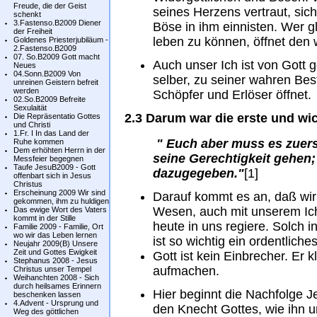
Freude, die der Geist
seines Herzens vertraut, sich
schenkt
3.Fastenso.B2009 Diener
Böse in ihm einnisten. Wer 
der Freiheit
leben zu können, öffnet den 
Goldenes Priesterjubiläum -
2.Fastenso.B2009
07. So.B2009 Gott macht
Auch unser Ich ist von Gott g
Neues
04.Sonn.B2009 Von
selber, zu seiner wahren Bes
unreinen Geistern befreit
werden
Schöpfer und Erlöser öffnet.
02.So.B2009 Befreite
Sexulaität
2.3 Darum war die erste und wic
Die Repräsentatio Gottes
und Christi
1.Fr. I In das Land der
" Euch aber muss es zuers
Ruhe kommen
Dem erhöhten Herrn in der
seine Gerechtigkeit gehen;
Messfeier begegnen
Taufe JesuB2009 - Gott
dazugegeben."
[1]
offenbart sich in Jesus
Christus
Erscheinung 2009 Wir sind
Darauf kommt es an, daß wir
gekommen, ihm zu huldigen
Wesen, auch mit unserem Ich 
Das ewige Wort des Vaters
kommt in der Stille
heute in uns regiere. Solch 
Familie 2009 - Familie, Ort
wo wir das Leben lernen
ist so wichtig ein ordentliche
Neujahr 2009(B) Unsere
Zeit und Gottes Ewigkeit
Gott ist kein Einbrecher. Er 
Stephanus 2008 - Jesus
aufmachen.
Christus unser Tempel
Weihanchten 2008 - Sich
durch heilsames Erinnern
Hier beginnt die Nachfolge 
beschenken lassen
4.Advent - Ursprung und
den Knecht Gottes, wie ihn u
Weg des göttlichen