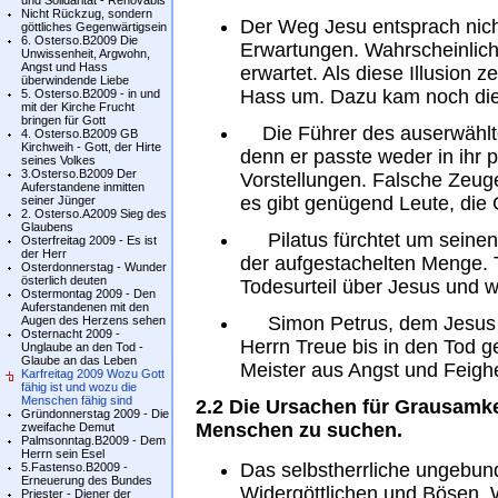
und Solidarität - Renovabis
Nicht Rückzug, sondern
Der Weg Jesu entsprach nich
göttliches Gegenwärtigsein
6. Osterso.B2009 Die
Erwartungen. Wahrscheinlich 
Unwissenheit, Argwohn,
Angst und Hass
erwartet. Als diese Illusion 
überwindende Liebe
Hass um. Dazu kam noch die
5. Osterso.B2009 - in und
mit der Kirche Frucht
bringen für Gott
Die Führer des auserwählte
4. Osterso.B2009 GB
Kirchweih - Gott, der Hirte
denn er passte weder in ihr po
seines Volkes
3.Osterso.B2009 Der
Vorstellungen. Falsche Zeug
Auferstandene inmitten
es gibt genügend Leute, die
seiner Jünger
2. Osterso.A2009 Sieg des
Glaubens
Pilatus fürchtet um seinen P
Osterfreitag 2009 - Es ist
der Herr
der aufgestachelten Menge. T
Osterdonnerstag - Wunder
österlich deuten
Todesurteil über Jesus und w
Ostermontag 2009 - Den
Auferstandenen mit den
Simon Petrus, dem Jesus 
Augen des Herzens sehen
Osternacht 2009 -
Herrn Treue bis in den Tod g
Unglaube an den Tod -
Glaube an das Leben
Meister aus Angst und Feighe
Karfreitag 2009 Wozu Gott
fähig ist und wozu die
Menschen fähig sind
2.2 Die Ursachen für Grausamke
Gründonnerstag 2009 - Die
Menschen zu suchen.
zweifache Demut
Palmsonntag.B2009 - Dem
Herrn sein Esel
Das selbstherrliche ungebund
5.Fastenso.B2009 -
Erneuerung des Bundes
Widergöttlichen und Bösen.
Priester - Diener der