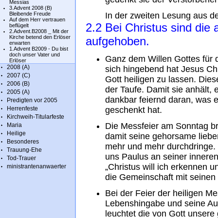
Messias
3.Advent 2008 (B)
Bleibende Freude
In der zweiten Lesung aus de
Auf dem Herr vertrauen
2.2 Bei Christus sind die
beflügelt
2.Advent.B2008 _ Mit der
Kirche betend den Erlöser
aufgehoben.
erwarten
1.Advent B2009 - Du bist
doch unser Vater und
Ganz dem Willen Gottes für
Erlöser
2008 (A)
sich hingebend hat Jesus Chr
2007 (C)
Gott heiligen zu lassen. Dies
2006 (B)
der Taufe. Damit sie anhält, 
2005 (A)
dankbar feiernd daran, was er
Predigten vor 2005
Herrenfeste
geschenkt hat.
Kirchweih-Titularfeste
Die Messfeier am Sonntag br
Maria
Heilige
damit seine gehorsame lieb
Besonderes
mehr und mehr durchdringe. Im
Trauung-Ehe
uns Paulus an seiner inneren 
Tod-Trauer
„Christus will ich erkennen 
ministrantenanwaerter
die Gemeinschaft mit seinen 
Bei der Feier der heiligen Me
Lebenshingabe und seine Aufe
leuchtet die von Gott unsere