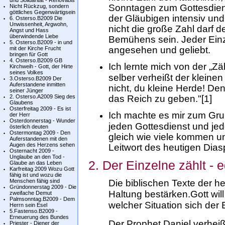
und Solidarität - Renovabis
Sonntagen zum Gottesdiens
Nicht Rückzug, sondern
göttliches Gegenwärtigsein
der Gläubigen intensiv und
6. Osterso.B2009 Die
Unwissenheit, Argwohn,
nicht die große Zahl darf 
Angst und Hass
überwindende Liebe
Bemühens sein. Jeder Einze
5. Osterso.B2009 - in und
angesehen und geliebt.
mit der Kirche Frucht
bringen für Gott
4. Osterso.B2009 GB
Ich lernte mich von der „Z
Kirchweih - Gott, der Hirte
seines Volkes
selber verheißt der kleinen
3.Osterso.B2009 Der
Auferstandene inmitten
nicht, du kleine Herde! De
seiner Jünger
2. Osterso.A2009 Sieg des
das Reich zu geben."[1]
Glaubens
Osterfreitag 2009 - Es ist
Ich machte es mir zum Grun
der Herr
Osterdonnerstag - Wunder
jeden Gottesdienst und jed
österlich deuten
Ostermontag 2009 - Den
gleich wie viele kommen un
Auferstandenen mit den
Augen des Herzens sehen
Leitwort des heutigen Dias
Osternacht 2009 -
Unglaube an den Tod -
2. Der Einzelne zählt - 
Glaube an das Leben
Karfreitag 2009 Wozu Gott
fähig ist und wozu die
Menschen fähig sind
Die biblischen Texte der h
Gründonnerstag 2009 - Die
Haltung bestärken.Gott will
zweifache Demut
Palmsonntag.B2009 - Dem
welcher Situation sich der 
Herrn sein Esel
5.Fastenso.B2009 -
Erneuerung des Bundes
Der Prophet Daniel verheiß
Priester - Diener der