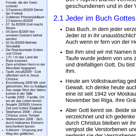
Freude, die der Geist
geschundenen und in der 
schenkt
3.Fastenso.B2009 Diener
der Freiheit
2.1 Jeder im Buch Gottes 
Goldenes Priesterjubiläum -
2.Fastenso.B2009
07. So.B2009 Gott macht
Neues
Das Buch, in dem jeder verzei
04.Sonn.B2009 Von
Jeder ist in ihr unauslöschl
unreinen Geistern befreit
werden
Auch wenn er fern von der He
02.So.B2009 Befreite
Sexulaität
Die Repräsentatio Gottes
Bei ihm sind wir mit Namen be
und Christi
1.Fr. I In das Land der
Taufe wurde jedem von uns z
Ruhe kommen
und dreifaltigen Gott. Du bi
Dem erhöhten Herrn in der
Messfeier begegnen
ihm.
Taufe JesuB2009 - Gott
offenbart sich in Jesus
Christus
Heute am Volkstrauertag ged
Erscheinung 2009 Wir sind
gekommen, ihm zu huldigen
Gewalt. Ich denke heute auch
Das ewige Wort des Vaters
eine ist seit 1942 vor Moskau
kommt in der Stille
Familie 2009 - Familie, Ort
November bei Riga. Ihre Grä
wo wir das Leben lernen
Neujahr 2009(B) Unsere
Zeit und Gottes Ewigkeit
Aber Gott kennt sie. Beide s
Stephanus 2008 - Jesus
Christus unser Tempel
verzeichnet und ich gedenke 
Weihanchten 2008 - Sich
durch Christus bleiben wir i
durch heilsames Erinnern
beschenken lassen
vergisst die Verstorbenen un
4.Advent - Ursprung und
Weg des göttlichen
gedenkt sie der Verstorbene