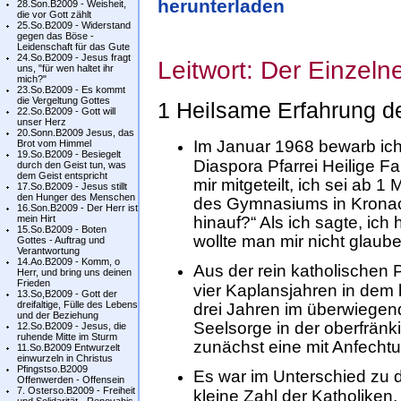
herunterladen
28.Son.B2009 - Weisheit,
die vor Gott zählt
25.So.B2009 - Widerstand
gegen das Böse -
Leidenschaft für das Gute
24.So.B2009 - Jesus fragt
Leitwort: Der Einzelne
uns, "für wen haltet ihr
mich?"
23.So.B2009 - Es kommt
die Vergeltung Gottes
1 Heilsame Erfahrung d
22.So.B2009 - Gott will
unser Herz
20.Sonn.B2009 Jesus, das
Im Januar 1968 bewarb ich
Brot vom Himmel
19.So.B2009 - Besiegelt
Diaspora Pfarrei Heilige F
durch den Geist tun, was
dem Geist entspricht
mir mitgeteilt, ich sei ab 1
17.So.B2009 - Jesus stillt
den Hunger des Menschen
des Gymnasiums in Kronac
16.Son.B2009 - Der Herr ist
mein Hirt
hinauf?“ Als ich sagte, ich
15.So.B2009 - Boten
wollte man mir nicht glaube
Gottes - Auftrag und
Verantwortung
14.Ao.B2009 - Komm, o
Aus der rein katholischen 
Herr, und bring uns deinen
Frieden
vier Kaplansjahren in dem
13.So,B2009 - Gott der
dreifaltige, Fülle des Lebens
drei Jahren im überwiegen
und der Beziehung
Seelsorge in der oberfrän
12.So.B2009 - Jesus, die
ruhende Mitte im Sturm
zunächst eine mit Anfecht
11.So.B2009 Entwurzelt
einwurzeln in Christus
Pfingstso.B2009
Es war im Unterschied zu 
Offenwerden - Offensein
7. Osterso.B2009 - Freiheit
kleine Zahl der Katholiken