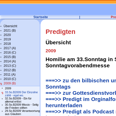
Startseite
|
Pre
Übersicht
Predigten
2021 (B)
2020
2019
Übersicht
2018
2017 (A)
2009
2016 (C)
2015 (B)
Homilie am 33.Sonntag in 
2014 (A)
Sonntagvorabendmesse
2013 (C)
2012 (B)
2011 (A)
2010 (C)
===>> zu den bilbischen u
2009 (B)
Sonntags
2009
===>> zur Gottesdienstvor
33.So.B2009 Der Einzelne
zählt - egal wo.
===>> Predigt im Orginalfo
32.So.B2009 - Ein für
allemal erlöst
herunterladen
30.So.B2009 Missio - Selig
die Frieden stiften
===>> Predigt als Podcast
29.So.B2009 Verantwortung
aus Glauben