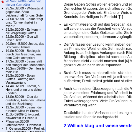
28.Son.B2009 - Weisheit,
Diese Gaben Gottes wollen erbeten und er
die vor Gott zählt
25.So.B2009 - Widerstand
Den echten Glauben, der sich alles von Gott
gegen das Böse -
Grundlage der Weisheit. Ein älterer Weishei
Leidenschaft für das Gute
Kenntnis des Heiligen ist Einsicht.“[1]
24.So.B2009 - Jesus fragt
uns, "für wen haltet ihr
Es kommt wesentlich auf das Gebet an, das
mich?"
will zeigen, dass die Weisheit keine Vorz
23.So.B2009 - Es kommt
eine allgemeine Gabe Gottes an alle. Sie
die Vergeltung Gottes
22.So.B2009 - Gott will
vorbehalten, sondern jedermann zugängli
unser Herz
20.Sonn.B2009 Jesus, das
Der Verfasser der Lesung kennt neben dem
Brot vom Himmel
als Prinzip der Weisheit die Sehnsucht nach
19.So.B2009 - Besiegelt
Anfang ist aufrichtiges Verlangen nach Bil
durch den Geist tun, was
Bildung – disciplina - aber ist nach alter
dem Geist entspricht
Menschen nicht zu leicht machen darf.[4]
17.So.B2009 - Jesus stillt
den Hunger des Menschen
ganzen Willen nach ihr ausspannen.
16.Son.B2009 - Der Herr ist
mein Hirt
Schließlich muss man bereit sein, sich ein
15.So.B2009 - Boten
unterwerfen. Der Verfasser will ja mit se
Gottes - Auftrag und
auffordern; Er will selbst gehört und studiert
Verantwortung
14.Ao.B2009 - Komm, o
Auch kann seiner Überzeugung nach die 
Herr, und bring uns deinen
jeder von seiner Erfahrung und Weisheit fr
Frieden
13.So,B2009 - Gott der
Großmütter, während der atheistischen Di
dreifaltige, Fülle des Lebens
Enkel weitergegeben. Viele Großmütter un
und der Beziehung
Verantwortung wahr.
12.So.B2009 - Jesus, die
ruhende Mitte im Sturm
Tatsächlich hat der Verfasser der Lesung s
11.So.B2009 Entwurzelt
studiert und über sie nachgedacht.
einwurzeln in Christus
Pfingstso.B2009
Offenwerden - Offensein
2 Will ich klug und weise wer
7. Osterso.B2009 - Freiheit