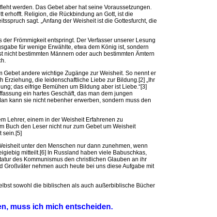
fleht werden. Das Gebet aber hat seine Voraussetzungen.
 erhofft. Religion, die Rückbindung an Gott, ist die
tsspruch sagt. „Anfang der Weisheit ist die Gottesfurcht, die
 der Frömmigkeit entspringt. Der Verfasser unserer Lesung
ugsgabe für wenige Erwählte, etwa dem König ist, sondern
 ist nicht bestimmten Männern oder auch bestimmten Ämtern
ch.
 Gebet andere wichtige Zugänge zur Weisheit. So nennt er
 Erziehung, die leidenschaftliche Liebe zur Bildung.[2] „Ihr
dung; das eifrige Bemühen um Bildung aber ist Liebe.“[3]
 Auffassung ein hartes Geschäft, das man dem jungen
 Man kann sie nicht nebenher erwerben, sondern muss den
em Lehrer, einem in der Weisheit Erfahrenen zu
inem Buch den Leser nicht nur zum Gebet um Weisheit
 sein.[5]
Weisheit unter den Menschen nur dann zunehmen, wenn
eigiebig mitteilt.[6] In Russland haben viele Babuschkas,
ktatur des Kommunismus den christlichen Glauben an ihr
d Großväter nehmen auch heute bei uns diese Aufgabe mit
elbst sowohl die biblischen als auch außerbiblische Bücher
den, muss ich mich entscheiden.