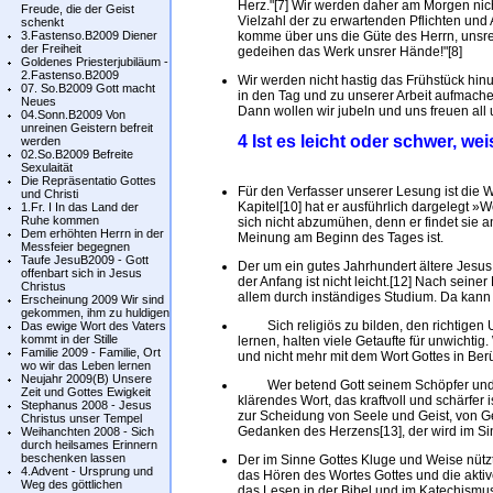
Herz."[7] Wir werden daher am Morgen nich
Freude, die der Geist
Vielzahl der zu erwartenden Pflichten und
schenkt
3.Fastenso.B2009 Diener
komme über uns die Güte des Herrn, unsre
der Freiheit
gedeihen das Werk unsrer Hände!"[8]
Goldenes Priesterjubiläum -
2.Fastenso.B2009
Wir werden nicht hastig das Frühstück hi
07. So.B2009 Gott macht
in den Tag und zu unserer Arbeit aufmachen
Neues
Dann wollen wir jubeln und uns freuen all 
04.Sonn.B2009 Von
unreinen Geistern befreit
4 Ist es leicht oder schwer,
werden
02.So.B2009 Befreite
Sexulaität
Die Repräsentatio Gottes
Für den Verfasser unserer Lesung ist die 
und Christi
Kapitel[10] hat er ausführlich dargelegt 
1.Fr. I In das Land der
Ruhe kommen
sich nicht abzumühen, denn er findet sie an
Dem erhöhten Herrn in der
Meinung am Beginn des Tages ist.
Messfeier begegnen
Taufe JesuB2009 - Gott
Der um ein gutes Jahrhundert ältere Jesus 
offenbart sich in Jesus
der Anfang ist nicht leicht.[12] Nach sein
Christus
allem durch inständiges Studium. Da kann i
Erscheinung 2009 Wir sind
gekommen, ihm zu huldigen
Sich religiös zu bilden, den richtigen 
Das ewige Wort des Vaters
kommt in der Stille
lernen, halten viele Getaufte für unwichti
Familie 2009 - Familie, Ort
und nicht mehr mit dem Wort Gottes in Be
wo wir das Leben lernen
Neujahr 2009(B) Unsere
Wer betend Gott seinem Schöpfer und Jes
Zeit und Gottes Ewigkeit
klärendes Wort, das kraftvoll und schärfer 
Stephanus 2008 - Jesus
zur Scheidung von Seele und Geist, von G
Christus unser Tempel
Gedanken des Herzens[13], der wird im Si
Weihanchten 2008 - Sich
durch heilsames Erinnern
beschenken lassen
Der im Sinne Gottes Kluge und Weise nützt
4.Advent - Ursprung und
das Hören des Wortes Gottes und die aktive
Weg des göttlichen
das Lesen in der Bibel und im Katechismus 