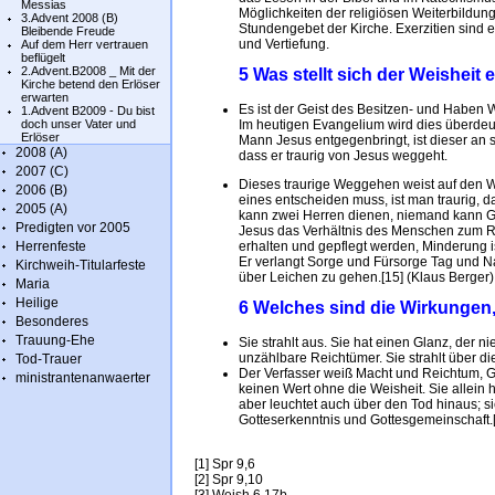
Messias
Möglichkeiten der religiösen Weiterbildun
3.Advent 2008 (B)
Stundengebet der Kirche. Exerzitien sind 
Bleibende Freude
und Vertiefung.
Auf dem Herr vertrauen
beflügelt
2.Advent.B2008 _ Mit der
5 Was stellt sich der Weisheit
Kirche betend den Erlöser
erwarten
Es ist der Geist des Besitzen- und Haben
1.Advent B2009 - Du bist
doch unser Vater und
Im heutigen Evangelium wird dies überdeut
Erlöser
Mann Jesus entgegenbringt, ist dieser an 
2008 (A)
dass er traurig von Jesus weggeht.
2007 (C)
Dieses traurige Weggehen weist auf den W
2006 (B)
eines entscheiden muss, ist man traurig,
2005 (A)
kann zwei Herren dienen, niemand kann G
Predigten vor 2005
Jesus das Verhältnis des Menschen zum Rei
Herrenfeste
erhalten und gepflegt werden, Minderung i
Er verlangt Sorge und Fürsorge Tag und Na
Kirchweih-Titularfeste
über Leichen zu gehen.[15] (Klaus Berger)
Maria
Heilige
6 Welches sind die Wirkungen,
Besonderes
Trauung-Ehe
Sie strahlt aus. Sie hat einen Glanz, der nie
unzählbare Reichtümer. Sie strahlt übe
Tod-Trauer
Der Verfasser weiß Macht und Reichtum, G
ministrantenanwaerter
keinen Wert ohne die Weisheit. Sie allein
aber leuchtet auch über den Tod hinaus; s
Gotteserkenntnis und Gottesgemeinschaft.
[1] Spr 9,6
[2] Spr 9,10