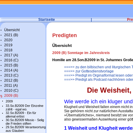
Startseite
|
Pre
Übersicht
Predigten
2021 (B)
2020
2019
Übersicht
2018
2009 (B) Sonntage im Jahreskreis
2017 (A)
Homilie am 28.Son.B2009 in St. Johannes Groß
2016 (C)
2015 (B)
===>> zu den bilbischen und liturgischen
2014 (A)
===>> zur Gottesdienstvorlage
2013 (C)
===>> Predigt im Orginalformat lesen oder
===>> Predigt als Podcast nachhören ode
2012 (B)
2011 (A)
Die Weisheit, 
2010 (C)
2009 (B)
Wie werde ich ein kluger un
2009
33.So.B2009 Der Einzelne
Klugheit und Weisheit fallen einem nicht 
zählt - egal wo.
Sie gehören nicht zur natürlichen Ausstat
32.So.B2009 - Ein für
»Übernatürliches«, niemand besitzt sie vo
allemal erlöst
also gewissermaßen Auswirkung einer göttl
30.So.B2009 Missio - Selig
die Frieden stiften
29.So.B2009 Verantwortung
1 Weisheit und Klugheit werde
aus Glauben