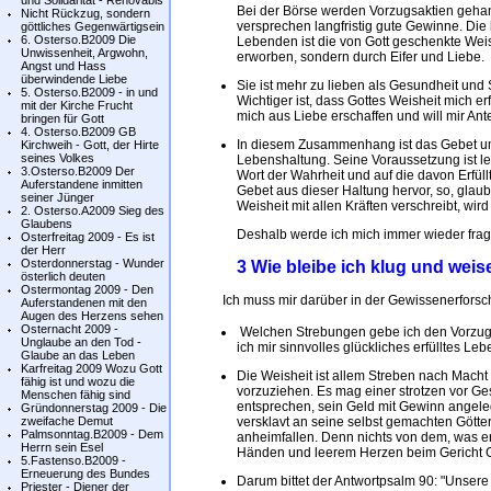
und Solidarität - Renovabis
Bei der Börse werden Vorzugsaktien gehan
Nicht Rückzug, sondern
versprechen langfristig gute Gewinne. Die
göttliches Gegenwärtigsein
6. Osterso.B2009 Die
Lebenden ist die von Gott geschenkte Weishe
Unwissenheit, Argwohn,
erworben, sondern durch Eifer und Liebe.
Angst und Hass
überwindende Liebe
Sie ist mehr zu lieben als Gesundheit und
5. Osterso.B2009 - in und
Wichtiger ist, dass Gottes Weisheit mich erf
mit der Kirche Frucht
mich aus Liebe erschaffen und will mir Ant
bringen für Gott
4. Osterso.B2009 GB
In diesem Zusammenhang ist das Gebet um 
Kirchweih - Gott, der Hirte
seines Volkes
Lebenshaltung. Seine Voraussetzung ist l
3.Osterso.B2009 Der
Wort der Wahrheit und auf die davon Erfü
Auferstandene inmitten
Gebet aus dieser Haltung hervor, so, glaubt
seiner Jünger
Weisheit mit allen Kräften verschreibt, wird
2. Osterso.A2009 Sieg des
Glaubens
Deshalb werde ich mich immer wieder frag
Osterfreitag 2009 - Es ist
der Herr
Osterdonnerstag - Wunder
3 Wie bleibe ich klug und weis
österlich deuten
Ostermontag 2009 - Den
Ich muss mir darüber in der Gewissenerforschun
Auferstandenen mit den
Augen des Herzens sehen
Osternacht 2009 -
Welchen Strebungen gebe ich den Vorzug
Unglaube an den Tod -
ich mir sinnvolles glückliches erfülltes Le
Glaube an das Leben
Karfreitag 2009 Wozu Gott
Die Weisheit ist allem Streben nach Macht
fähig ist und wozu die
vorzuziehen. Es mag einer strotzen vor Ge
Menschen fähig sind
entsprechen, sein Geld mit Gewinn angeleg
Gründonnerstag 2009 - Die
zweifache Demut
versklavt an seine selbst gemachten Götter
Palmsonntag.B2009 - Dem
anheimfallen. Denn nichts von dem, was er 
Herrn sein Esel
Händen und leerem Herzen beim Gericht G
5.Fastenso.B2009 -
Erneuerung des Bundes
Darum bittet der Antwortpsalm 90: "Unsere
Priester - Diener der