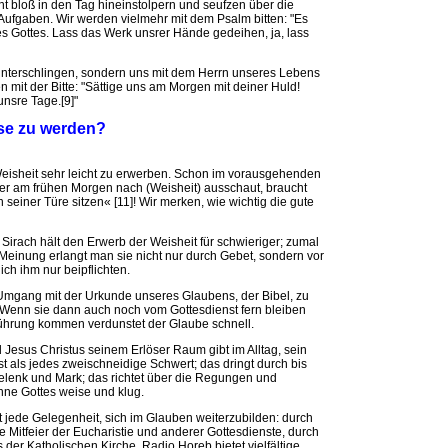
t bloß in den Tag hineinstolpern und seufzen über die
 Aufgaben. Wir werden vielmehr mit dem Psalm bitten: "Es
s Gottes. Lass das Werk unsrer Hände gedeihen, ja, lass
nunterschlingen, sondern uns mit dem Herrn unseres Lebens
 mit der Bitte: "Sättige uns am Morgen mit deiner Huld!
unsre Tage.[9]"
 weise zu werden?
Weisheit sehr leicht zu erwerben. Schon im vorausgehenden
»Wer am frühen Morgen nach (Weisheit) ausschaut, braucht
 seiner Türe sitzen« [11]! Wir merken, wie wichtig die gute
Sirach hält den Erwerb der Weisheit für schwieriger; zumal
er Meinung erlangt man sie nicht nur durch Gebet, sondern vor
ch ihm nur beipflichten.
Umgang mit der Urkunde unseres Glaubens, der Bibel, zu
g. Wenn sie dann auch noch vom Gottesdienst fern bleiben
rührung kommen verdunstet der Glaube schnell.
us Christus seinem Erlöser Raum gibt im Alltag, sein
ist als jedes zweischneidige Schwert; das dringt durch bis
elenk und Mark; das richtet über die Regungen und
nne Gottes weise und klug.
 jede Gelegenheit, sich im Glauben weiterzubilden: durch
 Mitfeier der Eucharistie und anderer Gottesdienste, durch
der Katholischen Kirche. Radio Horeb bietet vielfältige