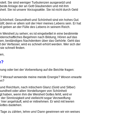
delt. Sie sind weniger Turbulenzen ausgesetzt und
 beste Anlage der an Gott Glaubenden und mit ihm
it. Sie ist unsere Vorzugsaktie. Sie ist nicht durch Geld
 Schönheit. Gesundheit und Schönheit sind ein hohes Gut.
üllt; denn er allein soll der Herr meines Lebens sein. Er hat
eil geben an der Fülle des Lebens in seinem Reich.
Weisheit zu sehen; es ist eingebettet in eine bestimmte
eidenschaftliches Begehren nach Bildung, Hören auf das
llten, beständiges Nachdenken über das Gehörte. Geht das
 der Verfasser, wird es schnell erhört werden. Wer sich der
 sie schnell finden.
en,
e?
g oder bei der Vorbereitung auf die Beichte fragen:
? Worauf verwende meine meiste Energie? Wovon erwarte
ben?
 und Reichtum, nach irdischem Glanz (Gold und Silber)
sundheit oder allen Vorstellungen von Schönheit
t haben, wenn ihm die Weisheit Gottes fehlt, wird er
 der Sinnlosigkeit und vielleicht sogar Verzweiflung
hier angehäuft, wird er mitnehmen. Er wird mit leeren
ottes dastehen.
 Tage zu zählen, lehre uns! Dann gewinnen wir ein weises