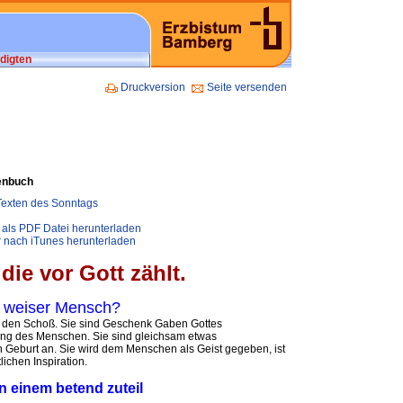
digten
Druckversion
Seite versenden
enbuch
 Texten des Sonntags
 als PDF Datei herunterladen
r nach iTunes herunterladen
die vor Gott zählt.
d weiser Mensch?
in den Schoß. Sie sind Geschenk Gaben Gottes
tung des Menschen. Sie sind gleichsam etwas
n Geburt an. Sie wird dem Menschen als Geist gegeben, ist
ichen Inspiration.
n einem betend zuteil