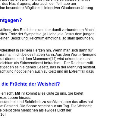
g, des Nachfragens, aber auch der Teilhabe am
eine besondere Möglichkeit intensiver Glaubenserfahrung
 entgegen?
 Wollens, des Reichtums und der damit verbundenen Macht.
lich. Trotz der Sympathie, ja Liebe, die Jesus dem jungen
seinen Besitz und Reichtum emotional so stark gebunden,
iderstreit in seinem Herzen hin. Wenn man sich dann für
 dass man nicht beides haben kann. Aus dem Wort »Niemand
ott dienen und dem Mammon«[14] wird erkennbar, dass
chtum als Sklavendienst betrachtet... Der Reichtum will
st gegen sein eigenes Gesetz, das in der Mehrung besteht.
cht und nötigt einen auch zu Geiz und im Extremfall dazu
 die Früchte der Weisheit?
 erlischt. Mit ihr kommt alles Gute zu uns. Sie bietet
r dieses Leben hinaus.
esundheit und Schönheit zu schätzen; aber das alles hat
 hat Bestand. Die Sonne scheint nur am Tag. Die Weisheit
ie bleibt dem Menschen als ewiges Licht der
[16]