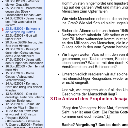
28.Son.B2009 - Weisheit,
Kommunisten hingemordet und liquidiert 
die vor Gott zählt
Tag auf der ganzen Welt und mitten unte
25.So.B2009 - Widerstand
Menschen zum Opfer fallen.
gegen das Böse -
Leidenschaft für das Gute
24.So.B2009 - Jesus fragt
Wie viele Menschen nehmen, die an ihn
uns, "für wen haltet ihr
ins Grab? Wie viel Schuld bleibt ungesü
mich?"
23.So.B2009 - Es kommt
Sicher die Älteren unter uns haben 19
die Vergeltung Gottes
Naziherrschaft miterlebt. Wir selber wu
22.So.B2009 - Gott will
über 70 Jahre währenden kommunistische
unser Herz
20.Sonn.B2009 Jesus, das
es den Millionen von Menschen, die in 
Brot vom Himmel
Gulags oder in den vom System herbei
19.So.B2009 - Besiegelt
durch den Geist tun, was
Wir fragen weiter: Was ist mit den von 
dem Geist entspricht
gekommen, den Taubstummen, Blinden, de
17.So.B2009 - Jesus stillt
leben konnten? Was ist mit den durch K
den Hunger des Menschen
16.Son.B2009 - Der Herr ist
Verstümmelten und Behinderten?
mein Hirt
15.So.B2009 - Boten
Unterschiedlich reagieren wir auf solch
Gottes - Auftrag und
mit ohnmächtiger Resignation, wieder an
Verantwortung
er nicht eingreift.
14.Ao.B2009 - Komm, o
Herr, und bring uns deinen
Und wir, wie reagieren wir auf all das Un
Frieden
13.So,B2009 - Gott der
Geschichte der Menschheit liegt?
dreifaltige, Fülle des Lebens
3 Die Antwort des Propheten Jesaja 
und der Beziehung
12.So.B2009 - Jesus, die
ruhende Mitte im Sturm
"Sagt den Versagten: Habt Mut, fürchtet
11.So.B2009 Entwurzelt
Seht, hier ist euer Gott! Die Rache Got
einwurzeln in Christus
kommen und euch retten."[1]
Pfingstso.B2009
Offenwerden - Offensein
Rache? Vergeltung? Das ist doch unch
7. Osterso.B2009 - Freiheit