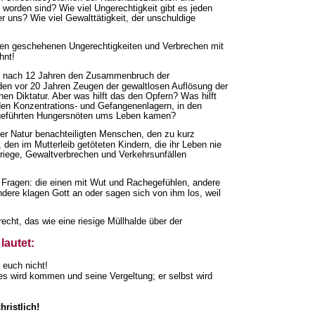
worden sind? Wie viel Ungerechtigkeit gibt es jeden
r uns? Wie viel Gewalttätigkeit, der unschuldige
en geschehenen Ungerechtigkeiten und Verbrechen mit
hnt!
45 nach 12 Jahren den Zusammenbruch der
rden vor 20 Jahren Zeugen der gewaltlosen Auflösung der
n Diktatur. Aber was hilft das den Opfern? Was hilft
den Konzentrations- und Gefangenenlagern, in den
geführten Hungersnöten ums Leben kamen?
der Natur benachteiligten Menschen, den zu kurz
n im Mutterleib getöteten Kindern, die ihr Leben nie
riege, Gewaltverbrechen und Verkehrsunfällen
e Fragen: die einen mit Wut und Rachegefühlen, andere
dere klagen Gott an oder sagen sich von ihm los, weil
recht, das wie eine riesige Müllhalde über der
lautet:
 euch nicht!
tes wird kommen und seine Vergeltung; er selbst wird
ristlich!