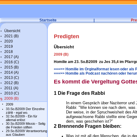
Startseite
|
Pre
Übersicht
Predigten
2021 (B)
2020
2019
Übersicht
2018
2009 (B)
2017 (A)
Homilie am 23. So.B2009 zu Jes 35,4 im Pfarrgo
2016 (C)
2015 (B)
===>> Homilie im Orginalformat lesen oder als 
2014 (A)
===>> Homilie als Podcast nachören oder herun
2013 (C)
Es kommt die Vergeltung Gotte
2012 (B)
2011 (A)
1 Die Frage des Rabbi
2010 (C)
2009 (B)
In einem Gespräch über Naziterror und 
2009
Rabbi: "Wie können sie nach dem, was 
33.So.B2009 Der Einzelne
Der weise, in der Spruchweisheit des A
zählt - egal wo.
32.So.B2009 - Ein für
aufgewachsene Rabbi stellte eine Gegen
allemal erlöst
dem, was geschehen ist?"
30.So.B2009 Missio - Selig
2 Brennende Fragen bleiben:
die Frieden stiften
29.So.B2009 Verantwortung
aus Glauben
Was ist mit all den Menschen, die in d