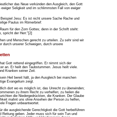
eutlicher das Neue verkünden den Ausgleich, den Gott
on ewiger Seligkeit und im schlimmsten Fall von ewiger
Beispiel Jesu: Es ist nicht unsere Sache Rache und
ilige Paulus im Römerbrief:
Raum für den Zorn Gottes; denn in der Schrift steht:
 spricht der Herr."[2]
en und Menschen gerecht zu urteilen. Zu sehr sind wir
oder durch unserer Schweigen, durch unsere
etten
hat Gott rettend eingegriffen. Er nimmt sich der
er an. Er heilt den Taubstummen. Jesus heilt viele.
 und Kranken seiner Zeit.
sein Heil bereit hält, ja den Ausgleich bei manchen
utige Evangelium zeigt.
lich dort wo es möglich ist, das Unrecht zu überwinden;
ommenen zu ihrem Recht zu verhelfen; zu heilen die
zurichten die Niedergedrückten, die Kranken. Der Glaube
ichkeit mahnt uns ohne Ansehen der Person zu helfen,
viele Fragen unbeantwortet.
ür die ausgleichende Gerechtigkeit die Gott herbeiführen
nd Rettung geben. Jeder muss sich für sein Tun und