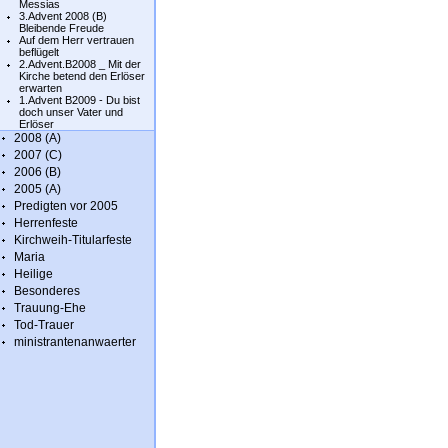
Messias
3.Advent 2008 (B)
Bleibende Freude
Auf dem Herr vertrauen
beflügelt
2.Advent.B2008 _ Mit der
Kirche betend den Erlöser
erwarten
1.Advent B2009 - Du bist
doch unser Vater und
Erlöser
2008 (A)
2007 (C)
2006 (B)
2005 (A)
Predigten vor 2005
Herrenfeste
Kirchweih-Titularfeste
Maria
Heilige
Besonderes
Trauung-Ehe
Tod-Trauer
ministrantenanwaerter