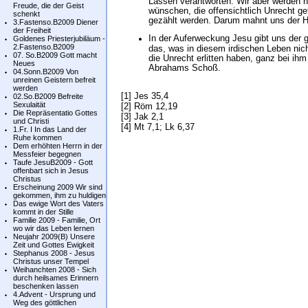
Lassen verantworten. Wir aber werden 
Freude, die der Geist
wünschen, die offensichtlich Unrecht ge
schenkt
gezählt werden. Darum mahnt uns der Herr
3.Fastenso.B2009 Diener
der Freiheit
In der Auferweckung Jesu gibt uns der 
Goldenes Priesterjubiläum -
2.Fastenso.B2009
das, was in diesem irdischen Leben nich
07. So.B2009 Gott macht
die Unrecht erlitten haben, ganz bei ih
Neues
Abrahams Schoß.
04.Sonn.B2009 Von
unreinen Geistern befreit
werden
[1] Jes 35,4
02.So.B2009 Befreite
Sexulaität
[2] Röm 12,19
Die Repräsentatio Gottes
[3] Jak 2,1
und Christi
[4] Mt 7,1; Lk 6,37
1.Fr. I In das Land der
Ruhe kommen
Dem erhöhten Herrn in der
Messfeier begegnen
Taufe JesuB2009 - Gott
offenbart sich in Jesus
Christus
Erscheinung 2009 Wir sind
gekommen, ihm zu huldigen
Das ewige Wort des Vaters
kommt in der Stille
Familie 2009 - Familie, Ort
wo wir das Leben lernen
Neujahr 2009(B) Unsere
Zeit und Gottes Ewigkeit
Stephanus 2008 - Jesus
Christus unser Tempel
Weihanchten 2008 - Sich
durch heilsames Erinnern
beschenken lassen
4.Advent - Ursprung und
Weg des göttlichen