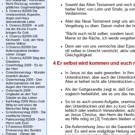
und Solidarität - Renovabis
Nicht Rückzug, sondern
Sowohl das Alten Testament und noch d
göttliches Gegenwärtigsein
herbei führt; von Lohn und Strafe, ja v
6. Osterso.B2009 Die
Verdammnis.
Unwissenheit, Argwohn,
Angst und Hass
Aber das Neue Testament zeigt uns am 
überwindende Liebe
5. Osterso.B2009 - in und
Vergeltung zu üben. Darum mahnt der he
mit der Kirche Frucht
bringen für Gott
"Rächt euch nicht selber, sondern lasst 
4. Osterso.B2009 GB
Meine ist die Rache, ich werde vergelten,
Kirchweih - Gott, der Hirte
seines Volkes
Denn wer von uns vermöchte über Epoch
3.Osterso.B2009 Der
oft selber in Unrecht verstrickt, aktiv 
Auferstandene inmitten
seiner Jünger
Gleichgültigkeit.
2. Osterso.A2009 Sieg des
Glaubens
4 Er selbst wird kommen und euch r
Osterfreitag 2009 - Es ist
der Herr
Osterdonnerstag - Wunder
In Jesus ist das wahr geworden. In Ihm 
österlich deuten
Unterdrückten, aber auch der Unterdrück
Ostermontag 2009 - Den
Aber er befreit nicht alle Unterdrückten
Auferstandenen mit den
Augen des Herzens sehen
Als der Gottgesandte zeigt er, daß Gott 
Osternacht 2009 -
sogleich herbeiführt, wie es uns das he
Unglaube an den Tod -
Glaube an das Leben
Karfreitag 2009 Wozu Gott
So ist es auch unsere Aufgabe, unermüd
fähig ist und wozu die
den Unterdrückten und den zu kurz Gek
Menschen fähig sind
leiblich oder seelisch Verwundeten; auf
Gründonnerstag 2009 - Die
an Jesus Christus, den Herrn der Herrl
zweifache Demut
wo Hilfe nötig ist.[3] Trotzdem bleiben 
Palmsonntag.B2009 - Dem
Herrn sein Esel
Die Auferstehung Jesu ist die Garantie f
5.Fastenso.B2009 -
Erneuerung des Bundes
wird. Es wird eine endgültige Heilung u
Priester - Diener der