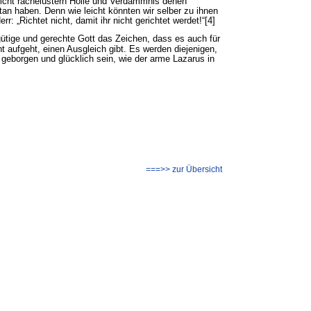
nicht rachelüstern Hölle und Verdammnis denen
tan haben. Denn wie leicht könnten wir selber zu ihnen
: „Richtet nicht, damit ihr nicht gerichtet werdet!“[4]
gütige und gerechte Gott das Zeichen, dass es auch für
t aufgeht, einen Ausgleich gibt. Es werden diejenigen,
m geborgen und glücklich sein, wie der arme Lazarus in
===>> zur Übersicht