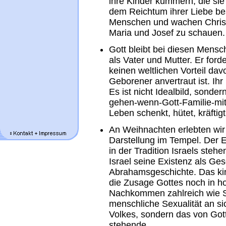
ihre Kinder kümmern, die si
dem Reichtum ihrer Liebe be
Menschen und wachen Christen
Maria und Josef zu schauen.
Gott bleibt bei diesen Mens
als Vater und Mutter. Er ford
keinen weltlichen Vorteil dav
Geborener anvertraut ist. Ihr 
Es ist nicht Idealbild, sonde
gehen-wenn-Gott-Familie-mitl
Leben schenkt, hütet, kräftigt,
An Weihnachten erlebten wir
Darstellung im Tempel. Der 
in der Tradition Israels ste
Israel seine Existenz als Ges
Abrahamsgeschichte. Das kin
die Zusage Gottes noch in h
Nachkommen zahlreich wie S
menschliche Sexualität an si
Volkes, sondern das von Got
stehende.