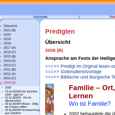
Startseite
|
Pre
Übersicht
Predigten
2021 (B)
2020
2019
Übersicht
2018
2017 (A)
2008 (B)
2016 (C)
2015 (B)
Ansprache am Fests der Heilige
2014 (A)
2013 (C)
===>> Predigt im Orginal lesen o
2012 (B)
===>> Gottesdienstvorlage
2011 (A)
===>> Biblische und liturgische T
2010 (C)
2009 (B)
Familie – Ort
2009
33.So.B2009 Der Einzelne
Lernen
zählt - egal wo.
32.So.B2009 - Ein für
allemal erlöst
Wo ist Familie?
30.So.B2009 Missio - Selig
die Frieden stiften
29.So.B2009 Verantwortung
2002 behauptete die d
aus Glauben