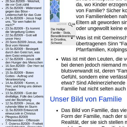
28.Son.B2009 - Weisheit,
da, wo Kinder erzogen
die vor Gott zählt
25.So.B2009 - Widerstand
von Familie? Sicher k
gegen das Böse -
Leidenschaft für das Gute
von Familienleben nahe
24.So.B2009 - Jesus fragt
Eltern alt geworden s
uns, "für wen haltet ihr
vd2008
mich?"
oder ungewollt keine 
23.So.B2009 - Es kommt
Die Heilige
die Vergeltung Gottes
Familie - Stola,
22.So.B2009 - Gott will
Benediktinerinnen
Was ist mit Gemeinsch
unser Herz
in Orselina,
20.Sonn.B2009 Jesus, das
übertragenen Sinn "Fam
Schweiz
Brot vom Himmel
Pfarrfamilien, Kolpings
19.So.B2009 - Besiegelt
durch den Geist tun, was
dem Geist entspricht
Was ist mit den Leuten, die v
17.So.B2009 - Jesus stillt
den Hunger des Menschen
bei denen jedoch niemand mi
16.Son.B2009 - Der Herr ist
mein Hirt
blutsverwandt ist, deren "Fa
15.So.B2009 - Boten
Gefühl, sondern eine verlässl
Gottes - Auftrag und
Verantwortung
etwa? Sind Alleinerziehende
14.Ao.B2009 - Komm, o
Herr, und bring uns deinen
Familie hat nicht selten auc
Frieden
13.So,B2009 - Gott der
dreifaltige, Fülle des Lebens
Unser Bild von Familie
und der Beziehung
12.So.B2009 - Jesus, die
ruhende Mitte im Sturm
Das Bild von Familie, das vie
11.So.B2009 Entwurzelt
einwurzeln in Christus
Form der Familie, nach der sie
Pfingstso.B2009
Offenwerden - Offensein
Realität, der sie sich stelle
7. Osterso.B2009 - Freiheit