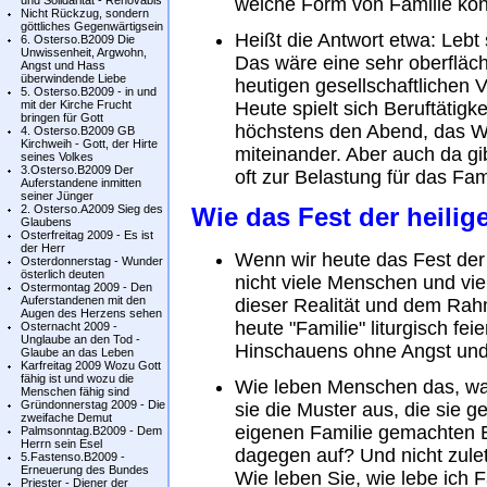
und Solidarität - Renovabis
welche Form von Familie kön
Nicht Rückzug, sondern
göttliches Gegenwärtigsein
Heißt die Antwort etwa: Lebt 
6. Osterso.B2009 Die
Unwissenheit, Argwohn,
Das wäre eine sehr oberfläch
Angst und Hass
überwindende Liebe
heutigen gesellschaftlichen 
5. Osterso.B2009 - in und
mit der Kirche Frucht
Heute spielt sich Beruftätigk
bringen für Gott
höchstens den Abend, das 
4. Osterso.B2009 GB
Kirchweih - Gott, der Hirte
miteinander. Aber auch da gib
seines Volkes
3.Osterso.B2009 Der
oft zur Belastung für das Fa
Auferstandene inmitten
seiner Jünger
2. Osterso.A2009 Sieg des
Wie das Fest der heilig
Glaubens
Osterfreitag 2009 - Es ist
der Herr
Wenn wir heute das Fest der 
Osterdonnerstag - Wunder
österlich deuten
nicht viele Menschen und viel
Ostermontag 2009 - Den
Auferstandenen mit den
dieser Realität und dem Rah
Augen des Herzens sehen
heute "Familie" liturgisch fei
Osternacht 2009 -
Unglaube an den Tod -
Hinschauens ohne Angst und 
Glaube an das Leben
Karfreitag 2009 Wozu Gott
fähig ist und wozu die
Wie leben Menschen das, was
Menschen fähig sind
Gründonnerstag 2009 - Die
sie die Muster aus, die sie g
zweifache Demut
eigenen Familie gemachten E
Palmsonntag.B2009 - Dem
Herrn sein Esel
dagegen auf? Und nicht zulet
5.Fastenso.B2009 -
Erneuerung des Bundes
Wie leben Sie, wie lebe ich F
Priester - Diener der