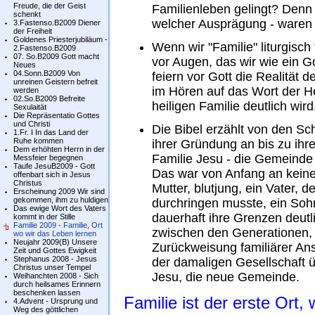
Freude, die der Geist
Familienleben gelingt? Denn 
schenkt
welcher Ausprägung - waren S
3.Fastenso.B2009 Diener
der Freiheit
Goldenes Priesterjubiläum -
Wenn wir "Familie" liturgisch
2.Fastenso.B2009
07. So.B2009 Gott macht
vor Augen, das wir wie ein 
Neues
04.Sonn.B2009 Von
feiern vor Gott die Realität
unreinen Geistern befreit
im Hören auf das Wort der Hei
werden
02.So.B2009 Befreite
heiligen Familie deutlich wird
Sexulaität
Die Repräsentatio Gottes
und Christi
Die Bibel erzählt von den Schw
1.Fr. I In das Land der
Ruhe kommen
ihrer Gründung an bis zu ihr
Dem erhöhten Herrn in der
Familie Jesu - die Gemeinde 
Messfeier begegnen
Taufe JesuB2009 - Gott
Das war von Anfang an keine 
offenbart sich in Jesus
Christus
Mutter, blutjung, ein Vater, 
Erscheinung 2009 Wir sind
gekommen, ihm zu huldigen
durchringen musste, ein Sohn
Das ewige Wort des Vaters
dauerhaft ihre Grenzen deutl
kommt in der Stille
Familie 2009 - Familie, Ort
zwischen den Generationen,
wo wir das Leben lernen
Neujahr 2009(B) Unsere
Zurückweisung familiärer An
Zeit und Gottes Ewigkeit
Stephanus 2008 - Jesus
der damaligen Gesellschaft ü
Christus unser Tempel
Jesu, die neue Gemeinde.
Weihanchten 2008 - Sich
durch heilsames Erinnern
beschenken lassen
Familie ist der erste Ort,
4.Advent - Ursprung und
Weg des göttlichen