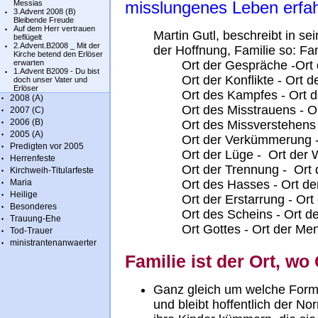
misslungenes Leben erfa
Messias
3.Advent 2008 (B)
Bleibende Freude
Auf dem Herr vertrauen
Martin Gutl, beschreibt in s
beflügelt
2.Advent.B2008 _ Mit der
der Hoffnung, Familie so: Fam
Kirche betend den Erlöser
erwarten
Ort der Gespräche -Ort
1.Advent B2009 - Du bist
Ort der Konflikte - Ort 
doch unser Vater und
Erlöser
Ort des Kampfes - Ort 
2008 (A)
Ort des Misstrauens - O
2007 (C)
2006 (B)
Ort des Missverstehens
2005 (A)
Ort der Verkümmerung - 
Predigten vor 2005
Ort der Lüge - Ort der 
Herrenfeste
Ort der Trennung - Ort 
Kirchweih-Titularfeste
Maria
Ort des Hasses - Ort de
Heilige
Ort der Erstarrung - Or
Besonderes
Ort des Scheins - Ort d
Trauung-Ehe
Ort Gottes - Ort der Me
Tod-Trauer
ministrantenanwaerter
Familie ist der Ort, wo
Ganz gleich um welche Form v
und bleibt hoffentlich der N