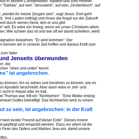
r nur in seinem Christenleben ”dasteht und zum Himmel
in ”Galiläa”, auf sein ”Jerusalem”, auf sein „Großenbuch“, auf
 „werdet ihr meine Zeugen sein”, sagt Jesus. Dort geht
 ihre Lasten mitträgt und ihnen die Angst vor der Zukunft
ent durch seinen Geist, den er uns gibt.
n” will. Es wäre ein Irrweg, wenn wir unser Christsein allein
en; Wie schwer das ist und wie oft wir damit scheitern, weiß
esignation bewahren: ”Er wird kommen”. Der
n können wir in unserer Zeit hoffen und daraus Kraft zum
r zum Vater
s und Jenseits überwunden
en, die
schen ”oben und unten” kennt.
ns” ist angebrochen.
 zu können, ihn so sehen und berühren zu können, wie es
 den Aposteln beschreibt. Aber dann wäre er zeit- und
 nicht in Nepal oder im Irak.
i Thomas war, tritt ein ”Nichtsehen”. ”Eine Wolke entzog
genwart Gottes bekräftigt. Das Nichtsehen wird zu einem
ut zu sein, ist angebrochen: in der Kraft
t mein bester Freund auf dieser Erde“. Dieses innere
t gepflegt und eingeübt werden. Dazu vor allem ist die
er Feier des Opfers und Mahles Jesu ein, damit unsere
lfen,