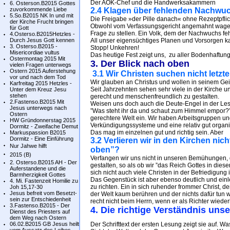
Der AOK-Chef und die Handwerksakammern
6. Osterson.B2015 Gottes
zuvorkommende Liebe
2.4 Klagen über fehlenden Nachwu
5.So.B2015 NK In und mit
Die Freigabe »der Pille danach« ohne Rezeptpflic
der Kirche Frucht bringen
Obwohl vom Verfassungsgericht angemahnt wagen e
für Gott
Frage zu stellen. Ein Volk, dem der Nachwuchs feh
4.Osterso.B2015Hetzles -
Durch Jesus Gott kennen
All unser eigensüchtiges Planen und Vorsorgen ka
3. Osterso.B2015 -
Stopp! Unkehren!
Misericordiae vultus
Das heutige Fest zeigt uns, zu aller Bodenhaft
Ostermontag 2015 Mit
3. Der Blick nach oben
vielen Fragen unterwegs
Ostern 2015 Auferstehung
3.1 Wir Christen suchen nicht letzte
vor und nach dem Tod
Wir glauben an Christus und wollen in seinem Gei
Karfreitag 2015 Hetzles -
Seit Jahrzehnten sehen sehr viele in der Kirche 
Unter dem Kreuz Jesu
stehen
gerecht und menschenfreundlich zu gestalten.
2.Fastenso.B2015 Mit
Weisen uns doch auch die Deute-Engel in der Lesu
Jesus unterwegs nach
”Was steht ihr da und schaut zum Himmel empor?” U
Ostern
gerechtere Welt ein. Wir haben Arbeitsgruppen un
HW Gründonnerstag 2015
Verkündigungssysteme und eine relativ gut organis
Dormitz - Zweifache Demut
Das mag im einzelnen gut und richtig sein. Aber
Markuspassion B2015
Dormitz - Eine Einführung
3.2 Verlieren wir in den Kirchen ni
Nur Jahwe hilft
oben”?
2015 (B)
Verfangen wir uns nicht in unseren Bemühungen, d
2. Osterso.B2015 AH - Der
gestalten, so als ob wir ”das Reich Gottes in diese
Auferstandene und die
sich nicht auch viele Christen in der Befriedigung
Barmherzigkeit Gottes
Das Gegenstück ist aber ebenso deutlich und einle
4. Mi. Fastenzeit Homilie zu
zu richten. Ein in sich ruhender frommer Christ,
Joh 15,17-30
Jesus befreit vom Besetzt-
der Welt kaum berühren und der nichts dafür tun w
sein zur Entschiedenheit
recht nicht beim Herrn, wenn er als Richter wied
3.Fastenso.B2015 - Der
4. Die richtige Verständnis uns
Dienst des Priesters auf
dem Weg nach Ostern
06.02.B2015 GB Jesus heilt
Der Schrifttext der ersten Lesung zeigt sie auf. W