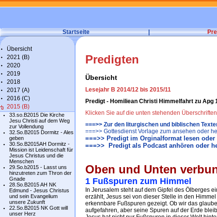
Startseite
|
Pre
Übersicht
Predigten
2021 (B)
2020
2019
Übersicht
2018
Lesejahr B 2014/12 bis 2015/11
2017 (A)
2016 (C)
Predigt - Homiliean Christi Himmelfahrt zu Apg 
2015 (B)
Klicken Sie auf die unten stehenden Überschrifte
33.so.B2015 Die Kirche
Jesu Christi auf dem Weg
===>> Zur den liturgischen und biblischen Text
zur Vollendung
===>> Gottesdienst Vorlage zum ansehen oder he
32.So.B2015 Dormitz - Ales
===>> Predigt im Orginalformat lesen oder
geben
30.So.B2015AH Dormitz -
===>> Predigt als Podcast anhören oder h
Mission ist Leidenschaft für
Jesus Christus und die
Menschen
Oben und Unten verbu
29.So.b2015 - Lasst uns
hinzutreten zum Thron der
Gnade
1 Fußspuren zum Himmel
28.So.B2015 AH NK
In Jerusalem steht auf dem Gipfel des Ölberges ei
Edmund - Jesus Christus
und sein Evangelium
erzählt, Jesus sei von dieser Stelle in den Him
unsere Zukunft
erkennbare Fußspuren gezeigt. Ob wir das glauben 
22.So.B2015 NK Gott will
aufgefahren, aber seine Spuren auf der Erde blei
unser Herz