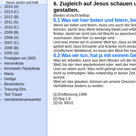
Jesus seufzt und heilt
6. Zugleich auf Jesus schauen 
2014 (A)
gestalten.
2013 (C)
Beides ist nicht teilbar.
2012 (B)
6.1 Was wir hier beten und feiern, 
2011 (A)
Wenn wir beten und feiern, muss uns auch die Not
2010 (C)
können, damit Jesu Werk lebendig bleibt und erfa
2009 (B)
finden, damit wir nicht (um mit Brecht zu sprech
2008 (A)
zuschauen, dass hier zu wenige sind.
Und was immer wir in unserer Welt tun, dass es 
2007 (C)
gelebt wird, dass Einsame und Kranke nicht verla
2006 (B)
christlichem Weltdienst, es muss den Blick frei ma
2005 (A)
6.2 Was wir tun, hat ja mit seinem G
Predigten vor 2005
Was wir arbeiten, kann aus dem Wissen um die Nä
Herrenfeste
Welt, bis der Herr wiederkommt oder: weil der He
Kirchweih-Titularfeste
Und vor allem auch: Was nicht gelingt und was w
nicht zu entmutigen: Was notwendig in dieser Zeit
Maria
kommt.
Heilige
Weil wir das glauben, können wir unsere Grenze
Besonderes
Verhältnisse ändern zu wollen.
Trauung-Ehe
Tod-Trauer
[1] Erstfassung 1996
[2] Apg 1,8
ministrantenanwaerter
[3] GL 992/2