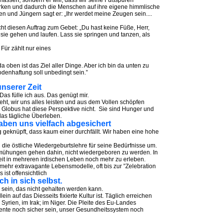
rlassen, sondern er will, dass wir seine Fußspuren
rken und dadurch die Menschen auf ihre eigene himmlische
und Jüngern sagt er: „Ihr werdet meine Zeugen sein....
t diesen Auftrag zum Gebet: „Du hast keine Füße, Herr,
sie gehen und laufen. Lass sie springen und tanzen, als
Für zählt nur eines
a oben ist das Ziel aller Dinge. Aber ich bin da unten zu
Bodenhaftung soll unbedingt sein.”
nserer Zeit
Das fülle ich aus. Das genügt mir.
geht, wir uns alles leisten und aus dem Vollen schöpfen
lobus hat diese Perspektive nicht. Sie sind Hunger und
das tägliche Überleben.
aben uns vielfach abgesichert
geknüpft, dass kaum einer durchfällt. Wir haben eine hohe
h die östliche Wiedergeburtslehre für seine Bedürfnisse um.
Bemühungen gehen dahin, nicht wiedergeboren zu werden. In
it in mehreren irdischen Leben noch mehr zu erleben.
hr extravagante Lebensmodelle, oft bis zur ”Zelebration
st offensichtlich
ch in sich selbst.
 sein, das nicht gehalten werden kann.
in auf das Diesseits fixierte Kultur ist. Täglich erreichen
Syrien, im Irak; im Niger. Die Pleite des Eu-Landes
ente noch sicher sein, unser Gesundheitssystem noch