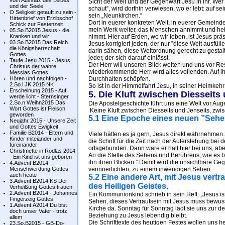
vom Aussatz des Leibes
Sicht der Welt und der Gegenwart Jesu in ihr. We
und der Seele
schaut”, wird dorthin verwiesen, wo er lebt: auf se
O Seligkeit getauft zu sein -
sein „Neunkirchen.“
Hirtenbrief von Erzibschof
Dort in euerer konkreten Welt, in euerer Gemeinde
Schick zur Fastenzeit
mein Werk weiter, das Menschen annimmt und heilt,
05.So.B2015 Jesus - die
Kranken und wir
nimmt. Hier auf Erden, wo wir leben, ist Jesus präs
03.So.B2015 Das Reich.
Jesus korrigiert jeden, der nur ”diese Welt ausfülle
die Königsherrschaft
darin sähen, diese Weltordnung gerecht zu gestalt
Gottes
jeder, der sich darauf einlässt.
Taufe Jesu 2015 - Jesus
Der Herr will unseren Blick weiten und uns vor R
Christus der wahre
wiederkommende Herr wird alles vollenden. Auf ih
Messias Gottes
Hören und nachfolgen -
Durchhalten schöpfen.
2.So.i.JK 2015 NK
So ist in der Himmelfahrt Jesu, in seiner Heimkeh
Erscheinung 2015 - Auf
5. Die Kluft zwischen Diesseit
werde licht - Sternsinger
2.So.n.Weihn2015 Das
Die Apostelgeschichte führt uns eine Welt vor Aug
Wort Gottes ist Fleisch
Keine Kluft zwischen Diesseits und Jenseits, zwi
geworden
5.1 Eine Epoche eines neuen ”Sehe
Neujahr 2015 - Unsere Zeit
und Gottes Ewigkeit
Familie B2014 - Eltern und
Viele hätten es ja gern, Jesus direkt wahrnehmen
Kinder miteiander und
die Schrift für die Zeit nach der Auferstehung bei
füreinander
ortsgebunden. Dann wäre er halt hier bei uns, aber
Christmette in Rödlas 2014
An die Stelle des Sehens und Berührens, wie es be
- Ein Kind ist uns geboren
ihn ihren Blicken.” Damit wird die unsichtbare Ge
4.Advent B2014
Menschwerdung Gottes
verinnerlichten, zu einem inwendigen Sehen.
auch heute
5.2 Eine andere Art, mit Jesus vertra
3.Advent B2014 KS Der
des Heiligen Geistes.
Verheißung Gottes trauen
2.Advent B2014 - Johannes
Ein Kommunionkind schrieb in sein Heft: „Jesus is
Fingerzeig Gottes
Sehen, dieses Vertrautsein mit Jesus muss bewuss
1.Advent.A2014 Du bist
Kirche da. Sonntag für Sonntag lädt sie uns zur d
doch unser Vater - trotz
Beziehung zu Jesus lebendig bleibt.
allem
Die Schrifttexte des heutigen Festes wollen uns he
23.So.B2015 - GB-Do-