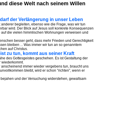
und diese Welt nach seinem Willen
bedarf der Verlängerung in unser Leben
 anderer begleiten, ebenso wie die Frage, was wir tun
hrbar wird. Der Blick auf Jesus soll konkrete Konsequenzen
en) auf die vielen himmlischen Wohnungen verweisen und
Menschen besser geht, dass mehr Frieden und Gerechtigkeit
ssen bleiben ... Was immer wir tun an so genanntem
chen auf Christus.
eist zu tun, kommt aus seiner Kraft
he des Gottesgeistes geschehen. Es ist Gestaltung der
rr wiederkommt.
ir anscheinend immer wieder vergebens tun, braucht uns
 unvollkommen bleibt, wird er schon ”richten”, wenn er
n bejahen und der Versuchung widerstehen, gewaltsam