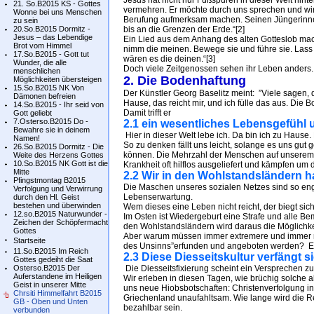
Jesus hat nicht nur Fußspuren in dieser Welt hinte
21. So.B2015 KS - Gottes
vermehren. Er möchte durch uns sprechen und wi
Wonne bei uns Menschen
Berufung aufmerksam machen. Seinen Jüngerinnen 
zu sein
20.So.B2015 Dormitz -
bis an die Grenzen der Erde.“[2]
Jesus – das Lebendige
Ein Lied aus dem Anhang des alten Gotteslob mach
Brot vom Himmel
nimm die meinen. Bewege sie und führe sie. Lass 
17.So.B2015 - Gott tut
wären es die deinen.“[3]
Wunder, die alle
Doch viele Zeitgenossen sehen ihr Leben anders. 
menschlichen
2. Die Bodenhaftung
Möglichkeiten übersteigen
15.So.B2015 NK Von
Der Künstler Georg Baselitz meint: ”Viele sagen, d
Dämonen befreien
Hause, das reicht mir, und ich fülle das aus. Die 
14.So.B2015 - Ihr seid von
Damit trifft er
Gott geliebt
7.Osterso.B2015 Do -
2.1 ein wesentliches Lebensgefühl u
Bewahre sie in deinem
Hier in dieser Welt lebe ich. Da bin ich zu Hause. 
Namen!
So zu denken fällt uns leicht, solange es uns gut 
26.So.B2015 Dormitz - Die
können. Die Mehrzahl der Menschen auf unserem G
Weite des Herzens Gottes
10.So.B2015 NK Gott ist die
Krankheit oft hilflos ausgeliefert und kämpfen um 
Mitte
2.2 Wir in den Wohlstandsländern h
Pfingstmontag B2015
Die Maschen unseres sozialen Netzes sind so eng 
Verfolgung und Verwirrung
Lebenserwartung.
durch den Hl. Geist
bestehen und überwinden
Wem dieses eine Leben nicht reicht, der biegt sic
12.so.B2015 Naturwunder -
Im Osten ist Wiedergeburt eine Strafe und alle 
Zeichen der Schöpfermacht
den Wohlstandsländern wird daraus die Möglichke
Gottes
Aber warum müssen immer extremere und immer me
Startseite
des Unsinns”erfunden und angeboten werden? Es i
11.So.B2015 Im Reich
2.3 Diese Diesseitskultur verfängt si
Gottes gedeiht die Saat
Osterso.B2015 Der
Die Diesseitsfixierung scheint ein Versprechen zu
Auferstandene im Heiligen
Wir erleben in diesen Tagen, wie brüchig solche alle
Geist in unserer Mitte
uns neue Hiobsbotschaften: Christenverfolgung in 
Chrsiti Himmelfahrt B2015
Griechenland unaufahltsam. Wie lange wird die R
GB - Oben und Unten
bezahlbar sein.
verbunden