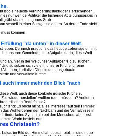
chs.
ht ist die neueste Verhinderungstaktik der Herrschenden.
s nur wenige Politiker die bisherige Abteibungspraxis in
lt gräbt sich sein eigenes Grab.
nn schnell in einer Sackgasse enden. An deren Ende steht:
ung muss kommen
 Erfüllung ”da unten” in dieser Welt.
st leben. Dennoch prägt uns das heutige Lebensgefühl mit.
und in unseren Gemeinden ihre Aufgabe darin, diese Welt
ng an, hier in der Welt unser Aufgabenfeld zu suchen.
nd so setzen sich viele in unserer Kirche für eine
d Aktionen, karitative Dienste und ausgebaute
ierte und verwaltete Kirche.
cht auch immer mehr den Blick ”nach
iese Welt, auch diese konkrete irdische Kirche zu
r Zeit wiederherstellen” wollten (oder müssten)? Verlieren
 ihrer irdischen Bedürfnisse?
uchtend: Es reicht nicht, alles Interesse ”auf den Himmel”
 den das Wohlergehen der Nachbarn und die Verhältnisse in
ill, findet keine Sympathie bei den Menschen, aber erst
erkommt. Worin besteht nun
eres Christsein?
as Lukas im Bild der Himmelfahrt beschreibt, ist eine neue