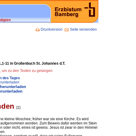
digten
Druckversion
Seite versenden
1,1-11 in Großenbuch St. Johannes d.T.
n, um zu den Texten zu gelangen
en des Tages
runterladen
 herunterladen
erunterladen
nden
[1]
ne kleine Moschee; früher war sie eine Kirche. Es wird
mel aufgenommen worden. Zum Beweis dafür werden im Stein
oder nicht, eines ist gewiss: Jesus ist zwar in den Himmel
ben.