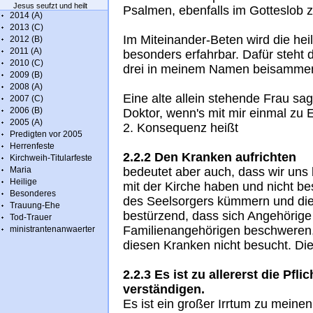
Jesus seufzt und heilt
Psalmen, ebenfalls im Gotteslob zu
2014 (A)
2013 (C)
Im Miteinander-Beten wird die he
2012 (B)
2011 (A)
besonders erfahrbar. Dafür steht
2010 (C)
drei in meinem Namen beisammen s
2009 (B)
2008 (A)
Eine alte allein stehende Frau sag
2007 (C)
2006 (B)
Doktor, wenn's mit mir einmal zu 
2005 (A)
2. Konsequenz heißt
Predigten vor 2005
Herrenfeste
2.2.2 Den Kranken aufrichten
Kirchweih-Titularfeste
Maria
bedeutet aber auch, dass wir uns 
Heilige
mit der Kirche haben und nicht be
Besonderes
des Seelsorgers kümmern und dies
Trauung-Ehe
bestürzend, dass sich Angehörig
Tod-Trauer
Familienangehörigen beschweren, 
ministrantenanwaerter
diesen Kranken nicht besucht. Die 
2.2.3 Es ist zu allererst die Pfl
verständigen.
Es ist ein großer Irrtum zu meine