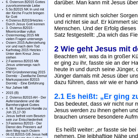
darüber. Man kann mit Jesus über
6. Osterson.B2015 Gottes
zuvorkommende Liebe
5.So.B2015 NK In und mit
der Kirche Frucht bringen
Und er nimmt sich solcher Sorgen a
für Gott
4.Osterso.B2015Hetzles -
und richtet sie auf. Er kümmert s
Durch Jesus Gott kennen
Menschen. Und der Erfolg dieses
3. Osterso.B2015 -
Misericordiae vultus
Satz festgestellt: „Da wich das Fie
Ostermontag 2015 Mit
vielen Fragen unterwegs
Ostern 2015 Auferstehung
vor und nach dem Tod
2 Wie geht Jesus mit 
Karfreitag 2015 Hetzles -
Unter dem Kreuz Jesu
Beachten wir, was da in großer K
stehen
2.Fastenso.B2015 Mit
er ging zu ihr, fasste sie an der H
Jesus unterwegs nach
heute in und durch seine Jünger, 
Ostern
HW Gründonnerstag 2015
Jünger damals mit Jesus über un
Dormitz - Zweifache Demut
Markuspassion B2015
dazu führen, dass wir wie er hand
Dormitz - Eine Einführung
Nur Jahwe hilft
2015 (B)
2.1 Es heißt: „Er ging zu
2. Osterso.B2015 AH - Der
Auferstandene und die
Das bedeutet, dass wir nicht nur 
Barmherzigkeit Gottes
4. Mi. Fastenzeit Homilie zu
Jesus werden zu ihnen gehen und 
Joh 15,17-30
brauchen unsere besondere Aufm
Jesus befreit vom Besetzt-
sein zur Entschiedenheit
3.Fastenso.B2015 - Der
Dienst des Priesters auf
Es heißt weiter: „er fasste sie be
dem Weg nach Ostern
06.02.B2015 GB Jesus heilt
nehmen. Die leibhaftige Nähe und