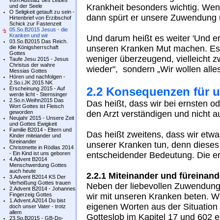
vom Aussatz des Leibes
Krankheit besonders wichtig. Wen
und der Seele
O Seligkeit getauft zu sein -
dann spürt er unsere Zuwendung un
Hirtenbrief von Erzibschof
Schick zur Fastenzeit
05.So.B2015 Jesus - die
Kranken und wir
Und darum heißt es weiter 'Und er r
03.So.B2015 Das Reich.
unseren Kranken Mut machen. Es i
die Königsherrschaft
Gottes
weniger überzeugend, vielleicht z
Taufe Jesu 2015 - Jesus
Christus der wahre
wieder", sondern „Wir wollen alles
Messias Gottes
Hören und nachfolgen -
2.So.i.JK 2015 NK
2.2 Konsequenzen für u
Erscheinung 2015 - Auf
werde licht - Sternsinger
2.So.n.Weihn2015 Das
Das heißt, dass wir bei ernsten o
Wort Gottes ist Fleisch
geworden
den Arzt verständigen und nicht 
Neujahr 2015 - Unsere Zeit
und Gottes Ewigkeit
Familie B2014 - Eltern und
Das heißt zweitens, dass wir etwa
Kinder miteiander und
füreinander
unserer Kranken tun, denn dieses
Christmette in Rödlas 2014
- Ein Kind ist uns geboren
entscheidender Bedeutung. Die e
4.Advent B2014
Menschwerdung Gottes
auch heute
2.2.1 Miteinander und füreinand
3.Advent B2014 KS Der
Verheißung Gottes trauen
Neben der liebevollen Zuwendung
2.Advent B2014 - Johannes
Fingerzeig Gottes
wir mit unseren Kranken beten. We
1.Advent.A2014 Du bist
eigenen Worten aus der Situation 
doch unser Vater - trotz
allem
Gotteslob im Kapitel 17 und 602 
23.So.B2015 - GB-Do-