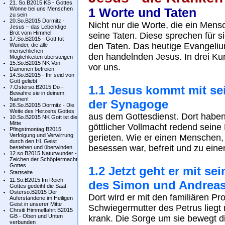
21. So.B2015 KS - Gottes
Wonne bei uns Menschen
1 Worte und Taten
zu sein
20.So.B2015 Dormitz -
Nicht nur die Worte, die ein Mensc
Jesus – das Lebendige
Brot vom Himmel
seine Taten. Diese sprechen für si
17.So.B2015 - Gott tut
den Taten. Das heutige Evangeliu
Wunder, die alle
menschlichen
den handelnden Jesus. In drei Ku
Möglichkeiten übersteigen
15.So.B2015 NK Von
vor uns.
Dämonen befreien
14.So.B2015 - Ihr seid von
Gott geliebt
1.1 Jesus kommt mit se
7.Osterso.B2015 Do -
Bewahre sie in deinem
Namen!
der Synagoge
26.So.B2015 Dormitz - Die
Weite des Herzens Gottes
aus dem Gottesdienst. Dort haben 
10.So.B2015 NK Gott ist die
Mitte
göttlicher Vollmacht redend seine 
Pfingstmontag B2015
Verfolgung und Verwirrung
gerieten. Wie er einen Menschen, 
durch den Hl. Geist
besessen war, befreit und zu eine
bestehen und überwinden
12.so.B2015 Naturwunder -
Zeichen der Schöpfermacht
Gottes
1.2 Jetzt geht er mit s
Startseite
11.So.B2015 Im Reich
des Simon und Andreas
Gottes gedeiht die Saat
Osterso.B2015 Der
Dort wird er mit den familiären Pr
Auferstandene im Heiligen
Geist in unserer Mitte
Schwiegermutter des Petrus liegt mi
Chrsiti Himmelfahrt B2015
GB - Oben und Unten
krank. Die Sorge um sie bewegt d
verbunden