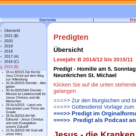
Startseite
|
Pre
Übersicht
Predigten
2021 (B)
2020
2019
Übersicht
2018
2017 (A)
Lesejahr B 2014/12 bis 2015/11
2016 (C)
2015 (B)
Predigt - Homilie am 5. Sonntag
33.so.B2015 Die Kirche
Neunkrichen St. Michael
Jesu Christi auf dem Weg
zur Vollendung
32.So.B2015 Dormitz - Ales
Klicken Sie auf die unten stehend
geben
gelangen
30.So.B2015AH Dormitz -
Mission ist Leidenschaft für
Jesus Christus und die
===>> Zur den liturgischen und b
Menschen
29.So.b2015 - Lasst uns
===>> Gottesdienst Vorlage zum 
hinzutreten zum Thron der
Gnade
===>> Predigt im Orginalform
28.So.B2015 AH NK
===>> Predigt als Podcast a
Edmund - Jesus Christus
und sein Evangelium
unsere Zukunft
22.So.B2015 NK Gott will
Jesus - die Kranken 
unser Herz