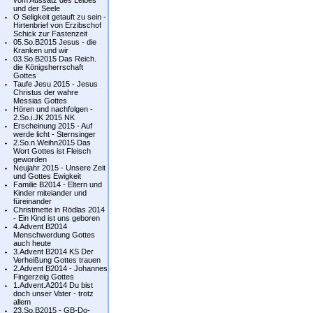
vom Aussatz des Leibes
und der Seele
O Seligkeit getauft zu sein -
Hirtenbrief von Erzibschof
Schick zur Fastenzeit
05.So.B2015 Jesus - die
Kranken und wir
03.So.B2015 Das Reich.
die Königsherrschaft
Gottes
Taufe Jesu 2015 - Jesus
Christus der wahre
Messias Gottes
Hören und nachfolgen -
2.So.i.JK 2015 NK
Erscheinung 2015 - Auf
werde licht - Sternsinger
2.So.n.Weihn2015 Das
Wort Gottes ist Fleisch
geworden
Neujahr 2015 - Unsere Zeit
und Gottes Ewigkeit
Familie B2014 - Eltern und
Kinder miteiander und
füreinander
Christmette in Rödlas 2014
- Ein Kind ist uns geboren
4.Advent B2014
Menschwerdung Gottes
auch heute
3.Advent B2014 KS Der
Verheißung Gottes trauen
2.Advent B2014 - Johannes
Fingerzeig Gottes
1.Advent.A2014 Du bist
doch unser Vater - trotz
allem
23.So.B2015 - GB-Do-