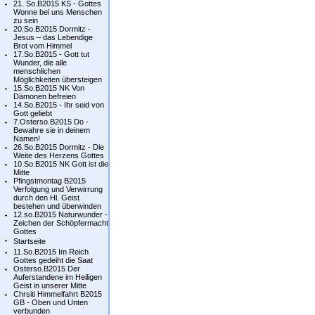
21. So.B2015 KS - Gottes
Wonne bei uns Menschen
zu sein
20.So.B2015 Dormitz -
Jesus – das Lebendige
Brot vom Himmel
17.So.B2015 - Gott tut
Wunder, die alle
menschlichen
Möglichkeiten übersteigen
15.So.B2015 NK Von
Dämonen befreien
14.So.B2015 - Ihr seid von
Gott geliebt
7.Osterso.B2015 Do -
Bewahre sie in deinem
Namen!
26.So.B2015 Dormitz - Die
Weite des Herzens Gottes
10.So.B2015 NK Gott ist die
Mitte
Pfingstmontag B2015
Verfolgung und Verwirrung
durch den Hl. Geist
bestehen und überwinden
12.so.B2015 Naturwunder -
Zeichen der Schöpfermacht
Gottes
Startseite
11.So.B2015 Im Reich
Gottes gedeiht die Saat
Osterso.B2015 Der
Auferstandene im Heiligen
Geist in unserer Mitte
Chrsiti Himmelfahrt B2015
GB - Oben und Unten
verbunden