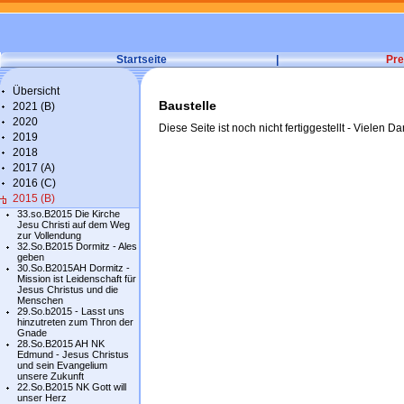
Startseite
|
Pre
Übersicht
Baustelle
2021 (B)
2020
Diese Seite ist noch nicht fertiggestellt - Vielen Da
2019
2018
2017 (A)
2016 (C)
2015 (B)
33.so.B2015 Die Kirche
Jesu Christi auf dem Weg
zur Vollendung
32.So.B2015 Dormitz - Ales
geben
30.So.B2015AH Dormitz -
Mission ist Leidenschaft für
Jesus Christus und die
Menschen
29.So.b2015 - Lasst uns
hinzutreten zum Thron der
Gnade
28.So.B2015 AH NK
Edmund - Jesus Christus
und sein Evangelium
unsere Zukunft
22.So.B2015 NK Gott will
unser Herz