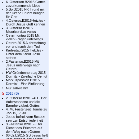
6. Osterson.B2015 Gottes
zuvorkommende Liebe
5.So.B2015 NK In und mit
der Kirche Frucht bringen
für Gott
4.Osterso.B2015Hetzles -
Durch Jesus Gott kennen
3. Osterso.B2015 -
Misericordiae vultus
Ostermontag 2015 Mit
vielen Fragen unterwegs
Ostern 2015 Auferstehung
vor und nach dem Tod
Karfreitag 2015 Hetzles -
Unter dem Kreuz Jesu
stehen
2.Fastenso.B2015 Mit
Jesus unterwegs nach
Ostern
HW Gründonnerstag 2015
Dormitz - Zweifache Demut
Markuspassion B2015
Dormitz - Eine Einführung
Nur Jahwe hilft
2015 (B)
2. Osterso.B2015 AH - Der
Auferstandene und die
Barmherzigkeit Gottes
4. Mi. Fastenzeit Homilie zu
Joh 15,17-30
Jesus befreit vom Besetzt-
sein zur Entschiedenheit
3.Fastenso.B2015 - Der
Dienst des Priesters auf
dem Weg nach Ostern
06.02.B2015 GB Jesus heilt