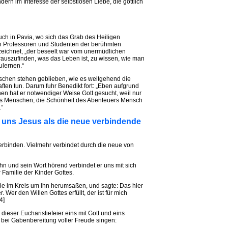
dern im Interesse der selbstlosen Liebe, die göttlich
ch in Pavia, wo sich das Grab des Heiligen
en Professoren und Studenten der berühmten
zeichnet, „der beseelt war vom unermüdlichen
rauszufinden, was das Leben ist, zu wissen, wie man
ulernen.“
nschen stehen geblieben, wie es weitgehend die
ten tun. Darum fuhr Benedikt fort: „Eben aufgrund
en hat er notwendiger Weise Gott gesucht, weil nur
des Menschen, die Schönheit des Abenteuers Mensch
.“
 uns Jesus als die neue verbindende
verbinden. Vielmehr verbindet durch die neue von
n und sein Wort hörend verbindet er uns mit sich
 Familie der Kinder Gottes.
die im Kreis um ihn herumsaßen, und sagte: Das hier
Wer den Willen Gottes erfüllt, der ist für mich
4]
dieser Eucharistiefeier eins mit Gott und eins
 bei Gabenbereitung voller Freude singen: