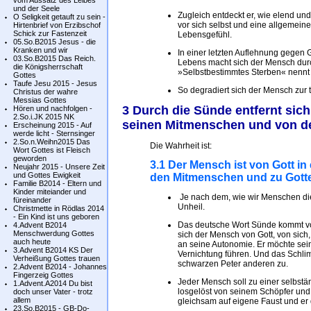
vom Aussatz des Leibes
und der Seele
Zugleich entdeckt er, wie elend und
O Seligkeit getauft zu sein -
vor sich selbst und eine allgemein
Hirtenbrief von Erzibschof
Schick zur Fastenzeit
Lebensgefühl.
05.So.B2015 Jesus - die
Kranken und wir
In einer letzten Auflehnung gegen
03.So.B2015 Das Reich.
Lebens macht sich der Mensch dur
die Königsherrschaft
»Selbstbestimmtes Sterben« nennt 
Gottes
Taufe Jesu 2015 - Jesus
So degradiert sich der Mensch zur t
Christus der wahre
Messias Gottes
3 Durch die Sünde entfernt sic
Hören und nachfolgen -
2.So.i.JK 2015 NK
seinen Mitmenschen und von d
Erscheinung 2015 - Auf
werde licht - Sternsinger
2.So.n.Weihn2015 Das
Die Wahrheit ist:
Wort Gottes ist Fleisch
geworden
3.1 Der Mensch ist von Gott in
Neujahr 2015 - Unsere Zeit
und Gottes Ewigkeit
den Mitmenschen und zu Gotte
Familie B2014 - Eltern und
Kinder miteiander und
Je nach dem, wie wir Menschen dies
füreinander
Unheil.
Christmette in Rödlas 2014
- Ein Kind ist uns geboren
Das deutsche Wort Sünde kommt vo
4.Advent B2014
Menschwerdung Gottes
sich der Mensch von Gott, von sic
auch heute
an seine Autonomie. Er möchte sein
3.Advent B2014 KS Der
Vernichtung führen. Und das Schlim
Verheißung Gottes trauen
schwarzen Peter anderen zu.
2.Advent B2014 - Johannes
Fingerzeig Gottes
Jeder Mensch soll zu einer selbstän
1.Advent.A2014 Du bist
losgelöst von seinem Schöpfer und 
doch unser Vater - trotz
allem
gleichsam auf eigene Faust und er d
23.So.B2015 - GB-Do-