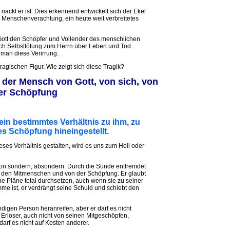
 nackt er ist. Dies erkennend entwickelt sich der Ekel
e Menschenverachtung, ein heute weit verbreitetes
 Gott den Schöpfer und Vollender des menschlichen
ch Selbsttötung zum Herrn über Leben und Tod.
man diese Verirrung.
ragischen Figur. Wie zeigt sich diese Tragik?
h der Mensch von Gott, von sich, von
er Schöpfung
 ein bestimmtes Verhältnis zu ihm, zu
s Schöpfung hineingestellt.
es Verhältnis gestalten, wird es uns zum Heil oder
n sondern, absondern. Durch die Sünde entfremdet
h, den Mitmenschen und von der Schöpfung. Er glaubt
e Pläne total durchsetzen, auch wenn sie zu seiner
me ist, er verdrängt seine Schuld und schiebt den
digen Person heranreifen, aber er darf es nicht
Erlöser, auch nicht von seinen Mitgeschöpfen,
arf es nicht auf Kosten anderer.