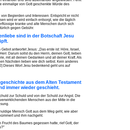
hen einander und sind aufeinander angewiesen. Fehlt
 die einmalige von Gott geschenkte Würde des
e von Begierden und Interessen. Entspricht er nicht
n wird er wird einfach entsorgt, wie die täglich
erflüssige kranke und alte Menschen durch sich
türlich gegen Gebühr.
enliebe sind in der Botschaft Jesu
pft.
Gebot antwortet Jesus: „Das erste ist: Höre, Israel,
e Herr. Darum sollst du den Herrn, deinen Gott, lieben
, mit all deinen Gedanken und all deiner Kraft. Als
nen Nächsten lieben wie dich selbst. Kein anderes
“[2] Dieses Wort Jesu bedenkend geht uns auf
ldgeschichte aus dem Alten Testament
nd immer wieder geschieht.
chuld zur Schuld und von der Schuld zur Angst. Die
stverwirklichenden Menschen aus der Mitte in die
esung.
schuldige Mensch Gott aus dem Weg geht, wie aber
 kümmert und ihm nachgeht.
rucht des Baumes gegessen hatte, rief Gott, der
u?"