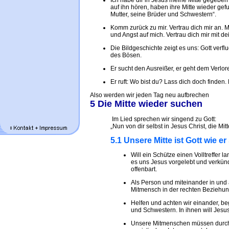
Ich habe dir in Jesus meine Mitte gegebe
auf ihn hören, haben ihre Mitte wieder gef
Mutter, seine Brüder und Schwestern“.
Komm zurück zu mir. Vertrau dich mir an. 
und Angst auf mich. Vertrau dich mir mit 
Die Bildgeschichte zeigt es uns: Gott ver
des Bösen.
Er sucht den Ausreißer, er geht dem Verlo
Er ruft: Wo bist du? Lass dich doch finden.
Also werden wir jeden Tag neu aufbrechen
5 Die Mitte wieder suchen
Im Lied sprechen wir singend zu Gott:
„Nun von dir selbst in Jesus Christ, die Mit
5.1 Unsere Mitte ist Gott wie er
Will ein Schütze einen Volltreffer la
es uns Jesus vorgelebt und verkündet
offenbart.
Als Person und miteinander in und a
Mitmensch in der rechten Beziehun
Helfen und achten wir einander, be
und Schwestern. In ihnen will Jesu
Unsere Mitmenschen müssen durch u