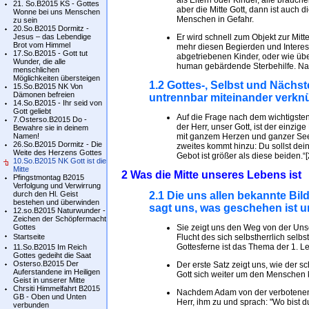
als Eltern oder Kinder, alle brauc
21. So.B2015 KS - Gottes
aber die Mitte Gott, dann ist auch
Wonne bei uns Menschen
Menschen in Gefahr.
zu sein
20.So.B2015 Dormitz -
Jesus – das Lebendige
Er wird schnell zum Objekt zur Mitt
Brot vom Himmel
mehr diesen Begierden und Interesse
17.So.B2015 - Gott tut
abgetriebenen Kinder, oder wie üb
Wunder, die alle
human gebärdende Sterbehilfe. Na
menschlichen
Möglichkeiten übersteigen
1.2 Gottes-, Selbst und Nächst
15.So.B2015 NK Von
Dämonen befreien
untrennbar miteinander verknü
14.So.B2015 - Ihr seid von
Gott geliebt
Auf die Frage nach dem wichtigsten 
7.Osterso.B2015 Do -
der Herr, unser Gott, ist der einzig
Bewahre sie in deinem
Namen!
mit ganzem Herzen und ganzer Seele
26.So.B2015 Dormitz - Die
zweites kommt hinzu: Du sollst dei
Weite des Herzens Gottes
Gebot ist größer als diese beiden.
10.So.B2015 NK Gott ist die
Mitte
2 Was die Mitte unseres Lebens ist
Pfingstmontag B2015
Verfolgung und Verwirrung
durch den Hl. Geist
2.1 Die uns allen bekannte Bi
bestehen und überwinden
sagt uns, was geschehen ist u
12.so.B2015 Naturwunder -
Zeichen der Schöpfermacht
Gottes
Sie zeigt uns den Weg von der Uns
Startseite
Flucht des sich selbstherrlich selb
Gottesferne ist das Thema der 1. L
11.So.B2015 Im Reich
Gottes gedeiht die Saat
Osterso.B2015 Der
Der erste Satz zeigt uns, wie der 
Auferstandene im Heiligen
Gott sich weiter um den Menschen
Geist in unserer Mitte
Chrsiti Himmelfahrt B2015
Nachdem Adam von der verbotenen F
GB - Oben und Unten
Herr, ihm zu und sprach: "Wo bist d
verbunden