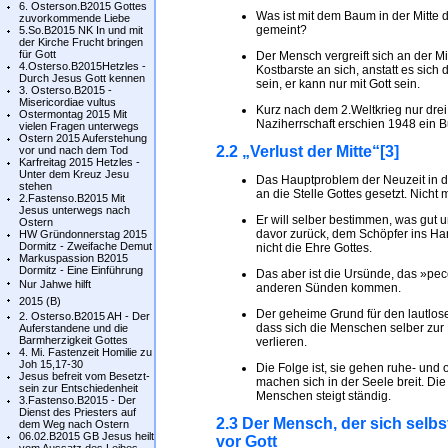
6. Osterson.B2015 Gottes
Was ist mit dem Baum in der Mitte
zuvorkommende Liebe
gemeint?
5.So.B2015 NK In und mit
der Kirche Frucht bringen
für Gott
Der Mensch vergreift sich an der Mit
4.Osterso.B2015Hetzles -
Kostbarste an sich, anstatt es sich
Durch Jesus Gott kennen
sein, er kann nur mit Gott sein.
3. Osterso.B2015 -
Misericordiae vultus
Kurz nach dem 2.Weltkrieg nur dr
Ostermontag 2015 Mit
Naziherrschaft erschien 1948 ein B
vielen Fragen unterwegs
Ostern 2015 Auferstehung
2.2 „Verlust der Mitte“[3]
vor und nach dem Tod
Karfreitag 2015 Hetzles -
Unter dem Kreuz Jesu
Das Hauptproblem der Neuzeit in de
stehen
an die Stelle Gottes gesetzt. Nicht 
2.Fastenso.B2015 Mit
Jesus unterwegs nach
Er will selber bestimmen, was gut u
Ostern
davor zurück, dem Schöpfer ins Ha
HW Gründonnerstag 2015
Dormitz - Zweifache Demut
nicht die Ehre Gottes.
Markuspassion B2015
Dormitz - Eine Einführung
Das aber ist die Ursünde, das »pec
Nur Jahwe hilft
anderen Sünden kommen.
2015 (B)
Der geheime Grund für den lautlosen
2. Osterso.B2015 AH - Der
dass sich die Menschen selber zur
Auferstandene und die
Barmherzigkeit Gottes
verlieren.
4. Mi. Fastenzeit Homilie zu
Joh 15,17-30
Die Folge ist, sie gehen ruhe- und
Jesus befreit vom Besetzt-
machen sich in der Seele breit. Di
sein zur Entschiedenheit
Menschen steigt ständig.
3.Fastenso.B2015 - Der
Dienst des Priesters auf
2.3 Der Mensch, der sich selbst
dem Weg nach Ostern
06.02.B2015 GB Jesus heilt
vor Gott