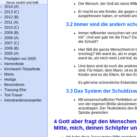
Jesus seufzt und heilt
Der Mensch, der Gott als seine Mitte
2014 (A)
Er macht es wie Kinder, die gegen d
2013 (C)
ausgefressen haben, er schiebt an
2012 (B)
2011 (A)
3.2 Immer sind die andern schu
2010 (C)
2009 (B)
Immer raffinierter versuchen wir u
mir". Und wer gab mir die Frau? Das
2008 (A)
die Schuld?
2007 (C)
2006 (B)
Hier fällt die ganze Menschheit im 
2005 (A)
erschlug? Wo warst du, als in ung
warst du, als mich mein Leid traf, 
Predigten vor 2005
Herrenfeste
Und dann sind da noch die anderen
Kirchweih-Titularfeste
sind. Für Adam, dem Mann, ist es di
Maria
Kinder sind es die Eltern, für den E
Heilige
Es gibt eine schreckliche Entwicklu
Besonderes
Trauung-Ehe
3.3 Das System der Schuldzuw
Tod-Trauer
Mit wissenschaftlicher Perfektion 
ministrantenanwaerter
von der eigenen Blöße abzulenken 
anzuklagen. Der Teufelskreis des B
Spirale geworden.
4 Gott aber fragt den Menschen
Mitte, mich, deinen Schöpfer un