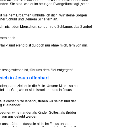
n und alle, die sich um ihn herum zusammenschließen und
unden. Sie sind, wie er im heutigen Evangelium sagt „seine
Mit meinem Erbarmen umhülle ich dich. Wirf deine Sorgen
deiner Schuld und Deinem Scheitern an.
flucht nicht den Menschen, sondern die Schlange, das Symbol
renen nach.
 Nackt und elend bist du doch nur ohne mich, fern von mir.
te fest gewiesen ist, führ uns dem Ziel entgegen“.
 sich in Jesus offenbart
nden, dann zielt er in die Mitte. Unsere Mitte - so hat
 - ist Gott, wie er sich Israel und uns In Jesus
us dieser Mitte lebend, stehen wir selbst und der
g zueinander.
gegnen wir einander als Kinder Gottes, als Brüder
s von uns geliebt werden.
ns erfahren, dass sie nicht im Focus unseres