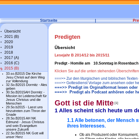
Startseite
|
Pre
Übersicht
Predigten
2021 (B)
2020
2019
Übersicht
2018
Lesejahr B 2014/12 bis 2015/11
2017 (A)
2016 (C)
Predigt - Homilie am 10.Sonntag in Rosenbach
2015 (B)
Klicken Sie auf die unten stehenden Überschrifte
33.so.B2015 Die Kirche
Jesu Christi auf dem Weg
===>> Zur den liturgischen und biblischen Texten
zur Vollendung
===>> Gottesdienst Vorlage zum ansehen oder he
32.So.B2015 Dormitz - Ales
===>> Predigt im Orginalformat lesen oder
geben
===>> Predigt als Podcast anhören oder h
30.So.B2015AH Dormitz -
Mission ist Leidenschaft für
Jesus Christus und die
Gott ist die Mitte
[1]
Menschen
29.So.b2015 - Lasst uns
1 Alles scheint sich heute um 
hinzutreten zum Thron der
Gnade
28.So.B2015 AH NK
1.1 Alle betonen, der Mensch s
Edmund - Jesus Christus
ihres Interesses.
und sein Evangelium
unsere Zukunft
22.So.B2015 NK Gott will
Ob als Produzent oder Konsument, o
unser Herz