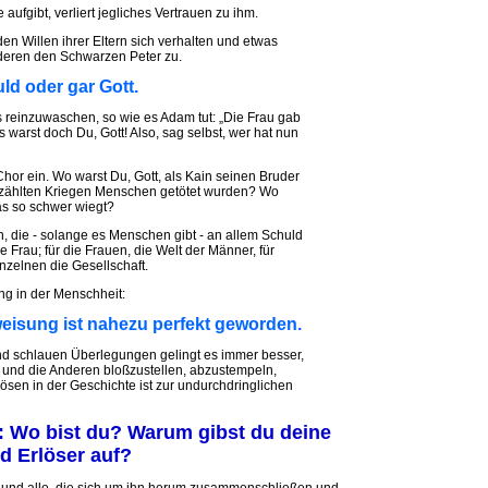
 aufgibt, verliert jegliches Vertrauen zu ihm.
en Willen ihrer Eltern sich verhalten und etwas
deren den Schwarzen Peter zu.
ld oder gar Gott.
ns reinzuwaschen, so wie es Adam tut: „Die Frau gab
 warst doch Du, Gott! Also, sag selbst, wer hat nun
Chor ein. Wo warst Du, Gott, als Kain seinen Bruder
ezählten Kriegen Menschen getötet wurden? Wo
das so schwer wiegt?
, die - solange es Menschen gibt - an allem Schuld
e Frau; für die Frauen, die Welt der Männer, für
inzelnen die Gesellschaft.
ng in der Menschheit:
eisung ist nahezu perfekt geworden.
und schlauen Überlegungen gelingt es immer besser,
und die Anderen bloßzustellen, abzustempeln,
ösen in der Geschichte ist zur undurchdringlichen
: Wo bist du? Warum gibst du deine
d Erlöser auf?