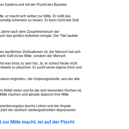
 des Gartens und mit der Frucht des Baumes
te, er macht sich selber zur Mitte. Er reißt das
 demütig schenken zu lassen. Er kann nicht wie Gott
ei Jahre nach dem Zusammenbruch der
uch das großes Aufsehen erregte. Der Titel lautete
n westlichen Zivilisationen ist, der Mensch hat sich
mehr Gott ist die Mitte, sondern der Mensch.
nd was böse zu sein hat. Ja, er scheut heute nicht
ndwerk zu pfuschen. Er sucht seine eigene Ehre und
catum originale«, die Ursprungssünde, aus der alle
 Abfall vieler und für die sich leerenden Kirchen ist,
 Mitte machen und gerade dadurch ihre Mitte
 orientierungslos durchs Leben und die Ängste
e Zahl der seelisch niedergedrückten depressiven
 zur Mitte macht, ist auf der Flucht