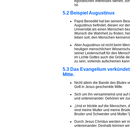
egoistischen Interesses stehen, son
ist.
5.2 Beispiel Augustinus
Papst Benedikt hat bei seinem Besu
Augustinus befindet, diesen vor d
Universität als einen Menschen be
Wunsch die Wahrheit zu finden; he
leben soll, den Menschen kennenz
Aber Augustinus ist nicht beim Me
heutigen menschlichen Wissenschaf
seiner Leidenschaft für den Mensch
im Lichte Gottes auch die Größe 
zu sein, vollends aufscheinen kann
5.3 Das Evangelium verkündet
Mitte.
Nicht allein die Bande des Blutes 
Gott in Jesus geschenkte Mitte.
Sich um ihn versammelnd und auf ih
und untereinander. Gehören wir zur
„Und er blickte auf die Menschen, 
sind meine Mutter und meine Brüder. 
Bruder und Schwester und Mutter.“[
Durch Jesus Christus werden wir in 
untereinander. Deshalb können wir