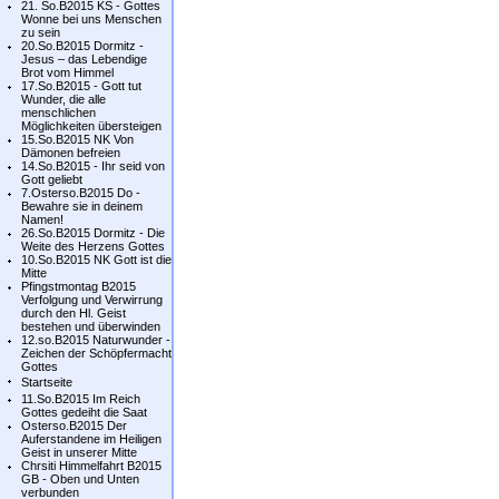
21. So.B2015 KS - Gottes
Wonne bei uns Menschen
zu sein
20.So.B2015 Dormitz -
Jesus – das Lebendige
Brot vom Himmel
17.So.B2015 - Gott tut
Wunder, die alle
menschlichen
Möglichkeiten übersteigen
15.So.B2015 NK Von
Dämonen befreien
14.So.B2015 - Ihr seid von
Gott geliebt
7.Osterso.B2015 Do -
Bewahre sie in deinem
Namen!
26.So.B2015 Dormitz - Die
Weite des Herzens Gottes
10.So.B2015 NK Gott ist die
Mitte
Pfingstmontag B2015
Verfolgung und Verwirrung
durch den Hl. Geist
bestehen und überwinden
12.so.B2015 Naturwunder -
Zeichen der Schöpfermacht
Gottes
Startseite
11.So.B2015 Im Reich
Gottes gedeiht die Saat
Osterso.B2015 Der
Auferstandene im Heiligen
Geist in unserer Mitte
Chrsiti Himmelfahrt B2015
GB - Oben und Unten
verbunden