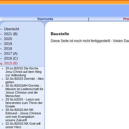
Startseite
|
Pre
Übersicht
Baustelle
2021 (B)
2020
Diese Seite ist noch nicht fertiggestellt - Vielen Da
2019
2018
2017 (A)
2016 (C)
2015 (B)
33.so.B2015 Die Kirche
Jesu Christi auf dem Weg
zur Vollendung
32.So.B2015 Dormitz - Ales
geben
30.So.B2015AH Dormitz -
Mission ist Leidenschaft für
Jesus Christus und die
Menschen
29.So.b2015 - Lasst uns
hinzutreten zum Thron der
Gnade
28.So.B2015 AH NK
Edmund - Jesus Christus
und sein Evangelium
unsere Zukunft
22.So.B2015 NK Gott will
unser Herz