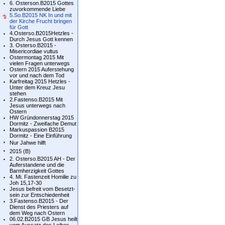
6. Osterson.B2015 Gottes
zuvorkommende Liebe
5.So.B2015 NK In und mit
der Kirche Frucht bringen
für Gott
4.Osterso.B2015Hetzles -
Durch Jesus Gott kennen
3. Osterso.B2015 -
Misericordiae vultus
Ostermontag 2015 Mit
vielen Fragen unterwegs
Ostern 2015 Auferstehung
vor und nach dem Tod
Karfreitag 2015 Hetzles -
Unter dem Kreuz Jesu
stehen
2.Fastenso.B2015 Mit
Jesus unterwegs nach
Ostern
HW Gründonnerstag 2015
Dormitz - Zweifache Demut
Markuspassion B2015
Dormitz - Eine Einführung
Nur Jahwe hilft
2015 (B)
2. Osterso.B2015 AH - Der
Auferstandene und die
Barmherzigkeit Gottes
4. Mi. Fastenzeit Homilie zu
Joh 15,17-30
Jesus befreit vom Besetzt-
sein zur Entschiedenheit
3.Fastenso.B2015 - Der
Dienst des Priesters auf
dem Weg nach Ostern
06.02.B2015 GB Jesus heilt