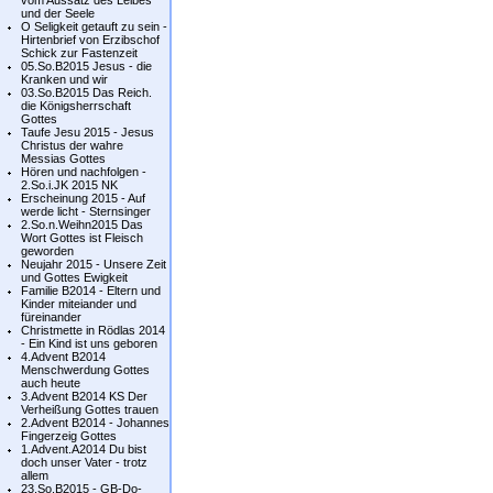
vom Aussatz des Leibes
und der Seele
O Seligkeit getauft zu sein -
Hirtenbrief von Erzibschof
Schick zur Fastenzeit
05.So.B2015 Jesus - die
Kranken und wir
03.So.B2015 Das Reich.
die Königsherrschaft
Gottes
Taufe Jesu 2015 - Jesus
Christus der wahre
Messias Gottes
Hören und nachfolgen -
2.So.i.JK 2015 NK
Erscheinung 2015 - Auf
werde licht - Sternsinger
2.So.n.Weihn2015 Das
Wort Gottes ist Fleisch
geworden
Neujahr 2015 - Unsere Zeit
und Gottes Ewigkeit
Familie B2014 - Eltern und
Kinder miteiander und
füreinander
Christmette in Rödlas 2014
- Ein Kind ist uns geboren
4.Advent B2014
Menschwerdung Gottes
auch heute
3.Advent B2014 KS Der
Verheißung Gottes trauen
2.Advent B2014 - Johannes
Fingerzeig Gottes
1.Advent.A2014 Du bist
doch unser Vater - trotz
allem
23.So.B2015 - GB-Do-