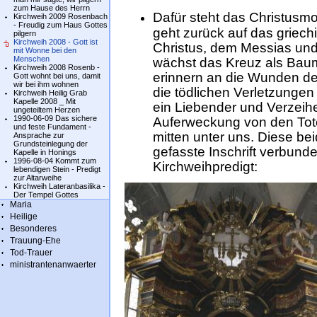
zum Hause des Herrn
Dafür steht das Christusm
Kirchweih 2009 Rosenbach
- Freudig zum Haus Gottes
geht zurück auf das griec
pilgern
Kirchweih 2008 - Gott ist
Christus, dem Messias und
mit Wonne bei den
Menschen
wächst das Kreuz als Bau
Kirchweih 2008 Rosenb -
erinnern an die Wunden de
Gott wohnt bei uns, damit
wir bei ihm wohnen
die tödlichen Verletzungen 
Kirchweih Heilig Grab
Kapelle 2008 _ Mit
ein Liebender und Verzeihe
ungeteiltem Herzen
1990-06-09 Das sichere
Auferweckung von den Tote
und feste Fundament -
mitten unter uns. Diese bei
Ansprache zur
Grundsteinlegung der
gefasste Inschrift verbund
Kapelle in Honings
1996-08-04 Kommt zum
Kirchweihpredigt:
lebendigen Stein - Predigt
zur Altarweihe
Kirchweih Lateranbasilika -
Der Tempel Gottes
Maria
Heilige
Besonderes
Trauung-Ehe
Tod-Trauer
ministrantenanwaerter