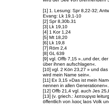
[1] 1. Lesung: Spr 8,22-32; Ant
Evang: Lk 19,1-10
[2] Spr 8,30b.31
[3] Lk 19,10
[4] 1 Kor 1,24
[5] Mt 18,20
[6] Lk 19,8
[7] Röm 2,4
[8] GL 639
[9] vgl. Offb 7,15 »..und der, de
über ihnen aufschlagen«.
[10] vgl. 2 Kön 23,27 » und da
wird mein Name sein«.
[11] Ex 3,15 »Das ist mein Nam
nennen in allen Generationen«.
[12] Offb 21,4 vgl. auch Jes 25,
[13] (v. griech.: λειτουργια leitur
öffentlich von λαος laos Volk u