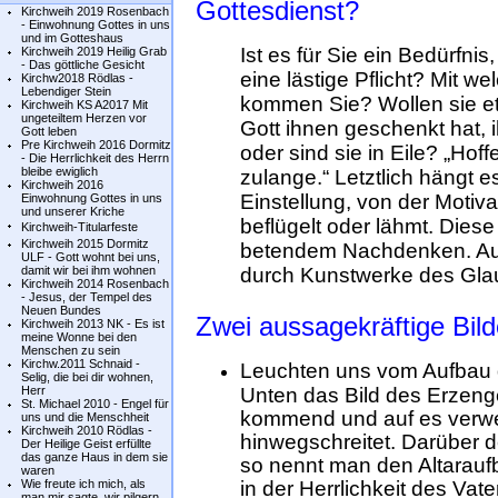
Gottesdienst?
Kirchweih 2019 Rosenbach
- Einwohnung Gottes in uns
und im Gotteshaus
Ist es für Sie ein Bedürfni
Kirchweih 2019 Heilig Grab
- Das göttliche Gesicht
eine lästige Pflicht? Mit 
Kirchw2018 Rödlas -
Lebendiger Stein
kommen Sie? Wollen sie et
Kirchweih KS A2017 Mit
ungeteiltem Herzen vor
Gott ihnen geschenkt hat,
Gott leben
Pre Kirchweih 2016 Dormitz
oder sind sie in Eile? „Hoff
- Die Herrlichkeit des Herrn
bleibe ewiglich
zulange.“ Letztlich hängt 
Kirchweih 2016
Einstellung, von der Motiva
Einwohnung Gottes in uns
und unserer Kriche
beflügelt oder lähmt. Dies
Kirchweih-Titularfeste
Kirchweih 2015 Dormitz
betendem Nachdenken. Auch
ULF - Gott wohnt bei uns,
damit wir bei ihm wohnen
durch Kunstwerke des Glaub
Kirchweih 2014 Rosenbach
- Jesus, der Tempel des
Neuen Bundes
Zwei aussagekräftige Bild
Kirchweih 2013 NK - Es ist
meine Wonne bei den
Menschen zu sein
Kirchw.2011 Schnaid -
Leuchten uns vom Aufbau 
Selig, die bei dir wohnen,
Herr
Unten das Bild des Erzenge
St. Michael 2010 - Engel für
kommend und auf es verwe
uns und die Menschheit
Kirchweih 2010 Rödlas -
hinwegschreitet. Darüber 
Der Heilige Geist erfüllte
das ganze Haus in dem sie
so nennt man den Altaraufb
waren
Wie freute ich mich, als
in der Herrlichkeit des Vate
man mir sagte, wir pilgern