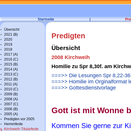
Startseite
|
Pre
Übersicht
Predigten
2021 (B)
2020
2019
Übersicht
2018
2017 (A)
2008 Kirchweih
2016 (C)
2015 (B)
Homilie zu Spr 8,30f. am Kirchw
2014 (A)
2013 (C)
===>> Die Lesungen Spr 8,22-36
2012 (B)
===>> Homilie im Orginalformat l
2011 (A)
===>> Gottesdienstvorlage
2010 (C)
2009 (B)
2008 (A)
2007 (C)
Gott ist mit Wonne 
2006 (B)
2005 (A)
Predigten vor 2005
Kommen Sie gerne zur K
Herrenfeste
Kirchweih-Titularfeste