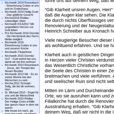
führe uns auf deinem Weg, daß wir 
Kirchweih 2019 Rosenbach
- Einwohnung Gottes in uns
und im Gotteshaus
"Gib Klarheit unsren Augen, Herr"
Kirchweih 2019 Heilig Grab
daß die Augen klar sehen. Die Kla
- Das göttliche Gesicht
Kirchw2018 Rödlas -
die durch nichts Überflüssiges vers
Lebendiger Stein
Kirchweih KS A2017 Mit
Renovierung und der Neugestaltun
ungeteiltem Herzen vor
Gott leben
Heinrich Schreiber aus Kronach ha
Pre Kirchweih 2016 Dormitz
- Die Herrlichkeit des Herrn
bleibe ewiglich
Viele neugierige Besucher dieser
Kirchweih 2016
als wohltuend erfahren. Und sie ha
Einwohnung Gottes in uns
und unserer Kriche
Kirchweih-Titularfeste
Klarheit auch in geistlichen Dinge
Kirchweih 2015 Dormitz
ULF - Gott wohnt bei uns,
in Herzen vieler Christen verduns
damit wir bei ihm wohnen
das Wesentlich Christliche vorhan
Kirchweih 2014 Rosenbach
- Jesus, der Tempel des
die Seele des Christen in einer Ze
Neuen Bundes
Kirchweih 2013 NK - Es ist
breitmachen und viele verführen. 
meine Wonne bei den
Menschen zu sein
und seelischer Ruin sind nicht sel
Kirchw.2011 Schnaid -
Selig, die bei dir wohnen,
Herr
Mitten im Lärm und Durcheinande
St. Michael 2010 - Engel für
Orte, wo sie ausruhen kann und zu
uns und die Menschheit
Kirchweih 2010 Rödlas -
Filialkirche hat durch die Renovi
Der Heilige Geist erfüllte
das ganze Haus in dem sie
Ausstrahlung erhalten. "Gib Klarh
waren
Wie freute ich mich, als
deinem Weg, daß wir nicht in die I
man mir sagte, wir pilgern