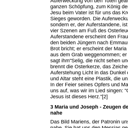
Auferweckung von den Toten geant
ganzen Schöpfung, zum König des
Jesu beim Vater ist für uns das 
Sieges geworden. Die Auferwecku
sondern er, der Auferstandene, is
vier Szenen am Fuß des Osterleuc
Auferstandene erscheint den Fraue
den beiden Jüngern nach Emmaus 
Brot bricht; er erscheint der Mar
aus dem Grab weggenommen; er 
sagt ihm"Selig, die nicht sehen u
brennt die Osterkerze, das Zeich
Auferstehung Licht in das Dunkel
und Altar steht eine Plastik, die u
In der Feier seines Opfers und M
uns auf, was wir im Lied singen: 
Jesus ist dieses Herz."[2]
3 Maria und Joseph - Zeugen d
nahe
Das Bild Mariens, der Patronin un
nahe. Sie hat uns den Messias ge