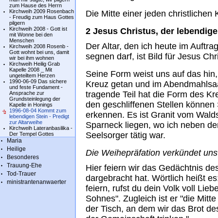
zum Hause des Herrn
Kirchweih 2009 Rosenbach
Die Mitte einer jeden christlichen K
- Freudig zum Haus Gottes
pilgern
Kirchweih 2008 - Gott ist
2 Jesus Christus, der lebendige
mit Wonne bei den
Menschen
Der Altar, den ich heute im Auftra
Kirchweih 2008 Rosenb -
Gott wohnt bei uns, damit
segnen darf, ist Bild für Jesus Chr
wir bei ihm wohnen
Kirchweih Heilig Grab
Kapelle 2008 _ Mit
Seine Form weist uns auf das hin
ungeteiltem Herzen
1990-06-09 Das sichere
Kreuz getan und im Abendmahlsaa
und feste Fundament -
tragende Teil hat die Form des Kre
Ansprache zur
Grundsteinlegung der
den geschliffenen Stellen können 
Kapelle in Honings
1996-08-04 Kommt zum
erkennen. Es ist Granit vom Walds
lebendigen Stein - Predigt
zur Altarweihe
Sparneck liegen, wo ich neben de
Kirchweih Lateranbasilika -
Seelsorger tätig war.
Der Tempel Gottes
Maria
Heilige
Die Weihepräfation verkündet uns
Besonderes
Trauung-Ehe
Hier feiern wir das Gedächtnis de
Tod-Trauer
dargebracht hat. Wörtlich heißt e
ministrantenanwaerter
feiern, rufst du dein Volk voll L
Sohnes". Zugleich ist er "die Mit
der Tisch, an dem wir das Brot 