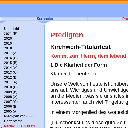
Startseite
|
Pre
Übersicht
Predigten
2021 (B)
2020
2019
Kirchweih-Titularfest
2018
2017 (A)
Kommt zum Herrn, dem lebendi
2016 (C)
2015 (B)
1 Die Klarheit der Form
2014 (A)
2013 (C)
Klarheit tut heute not
2012 (B)
2011 (A)
Unsere Welt von heute ist unübers
2010 (C)
uns auf. Wichtiges und Unwichtige
2009 (B)
an die Medien, was sie uns alles
2008 (A)
Interessanten auch viel Tingeltange
2007 (C)
2006 (B)
2005 (A)
In einem Morgenlied des Gotteslob
Predigten vor 2005
Herrenfeste
„Du schenkst uns diese gute Zeit;
Kirchweih-Titularfeste