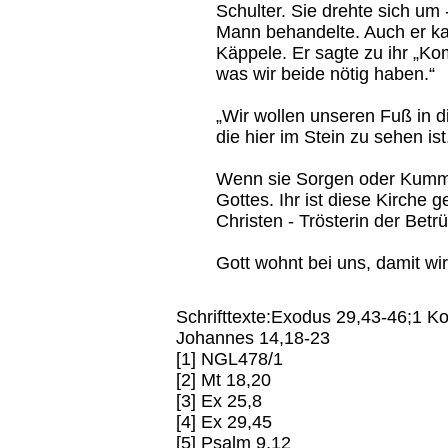
Schulter. Sie drehte sich um 
Mann behandelte. Auch er k
Käppele. Er sagte zu ihr „Ko
was wir beide nötig haben.“
„Wir wollen unseren Fuß in d
die hier im Stein zu sehen ist
Wenn sie Sorgen oder Kumm
Gottes. Ihr ist diese Kirche ge
Christen - Trösterin der Betr
Gott wohnt bei uns, damit wi
Schrifttexte:Exodus 29,43-46;1 Ko
Johannes 14,18-23
[1] NGL478/1
[2] Mt 18,20
[3] Ex 25,8
[4] Ex 29,45
[5] Psalm 9,12