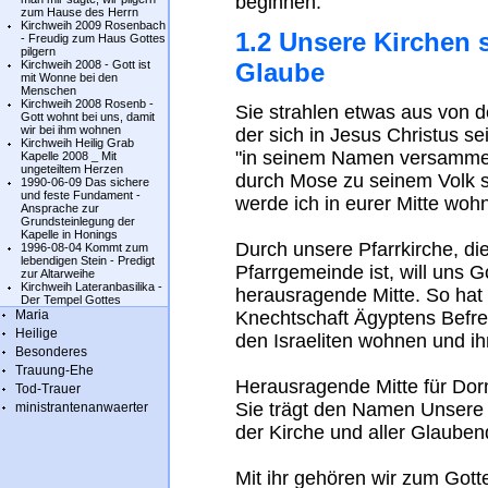
beginnen.
zum Hause des Herrn
Kirchweih 2009 Rosenbach
1.2 Unsere Kirchen 
- Freudig zum Haus Gottes
pilgern
Kirchweih 2008 - Gott ist
Glaube
mit Wonne bei den
Menschen
Kirchweih 2008 Rosenb -
Sie strahlen etwas aus von 
Gott wohnt bei uns, damit
wir bei ihm wohnen
der sich in Jesus Christus s
Kirchweih Heilig Grab
"in seinem Namen versammelt
Kapelle 2008 _ Mit
ungeteiltem Herzen
durch Mose zu seinem Volk s
1990-06-09 Das sichere
und feste Fundament -
werde ich in eurer Mitte wohn
Ansprache zur
Grundsteinlegung der
Kapelle in Honings
Durch unsere Pfarrkirche, di
1996-08-04 Kommt zum
lebendigen Stein - Predigt
Pfarrgemeinde ist, will uns Go
zur Altarweihe
Kirchweih Lateranbasilika -
herausragende Mitte. So hat
Der Tempel Gottes
Maria
Knechtschaft Ägyptens Befrei
Heilige
den Israeliten wohnen und ihn
Besonderes
Trauung-Ehe
Herausragende Mitte für Dormi
Tod-Trauer
Sie trägt den Namen Unsere L
ministrantenanwaerter
der Kirche und aller Glauben
Mit ihr gehören wir zum Got