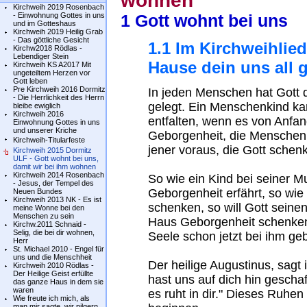
wohnen
Kirchweih 2019 Rosenbach
- Einwohnung Gottes in uns
1 Gott wohnt bei uns
und im Gotteshaus
Kirchweih 2019 Heilig Grab
- Das göttliche Gesicht
1.1 Im Kirchweihlied
Kirchw2018 Rödlas -
Lebendiger Stein
Hause dein uns all 
Kirchweih KS A2017 Mit
ungeteiltem Herzen vor
Gott leben
Pre Kirchweih 2016 Dormitz
In jeden Menschen hat Gott 
- Die Herrlichkeit des Herrn
gelegt. Ein Menschenkind ka
bleibe ewiglich
Kirchweih 2016
entfalten, wenn es von Anfan
Einwohnung Gottes in uns
und unserer Kriche
Geborgenheit, die Menschen g
Kirchweih-Titularfeste
jener voraus, die Gott schenk
Kirchweih 2015 Dormitz
ULF - Gott wohnt bei uns,
damit wir bei ihm wohnen
Kirchweih 2014 Rosenbach
So wie ein Kind bei seiner M
- Jesus, der Tempel des
Geborgenheit erfährt, so wi
Neuen Bundes
Kirchweih 2013 NK - Es ist
schenken, so will Gott seine
meine Wonne bei den
Menschen zu sein
Haus Geborgenheit schenken. 
Kirchw.2011 Schnaid -
Selig, die bei dir wohnen,
Seele schon jetzt bei ihm ge
Herr
St. Michael 2010 - Engel für
uns und die Menschheit
Der heilige Augustinus, sagt 
Kirchweih 2010 Rödlas -
Der Heilige Geist erfüllte
hast uns auf dich hin geschaf
das ganze Haus in dem sie
waren
es ruht in dir." Dieses Ruhen 
Wie freute ich mich, als
man mir sagte, wir pilgern