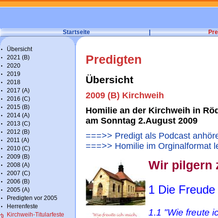
Startseite
|
Pre
Übersicht
Predigten
2021 (B)
2020
2019
Übersicht
2018
2017 (A)
2009 (B) Kirchweih
2016 (C)
2015 (B)
Homilie an der Kirchweih in Rö
2014 (A)
am Sonntag 2.August 2009
2013 (C)
2012 (B)
===>> Predigt als Podcast anhör
2011 (A)
===>> Homilie im Orginalformat l
2010 (C)
2009 (B)
Wir pilgern
2008 (A)
2007 (C)
2006 (B)
1 Die Freude 
2005 (A)
Predigten vor 2005
Herrenfeste
1.1 "Wie freute 
Kirchweih-Titularfeste