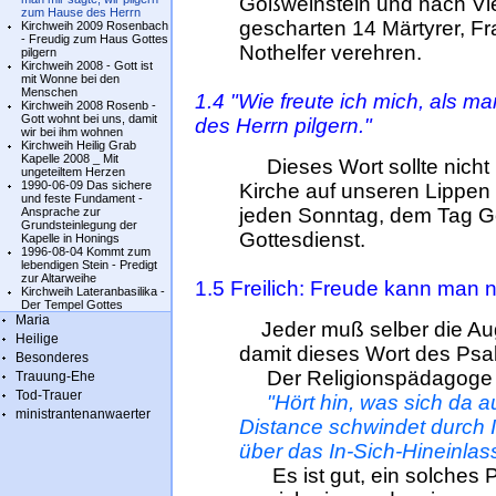
Gößweinstein und nach Vi
zum Hause des Herrn
gescharten 14 Märtyrer, Fr
Kirchweih 2009 Rosenbach
- Freudig zum Haus Gottes
Nothelfer verehren.
pilgern
Kirchweih 2008 - Gott ist
mit Wonne bei den
Menschen
1.4 "Wie freute ich mich, als m
Kirchweih 2008 Rosenb -
Gott wohnt bei uns, damit
des Herrn pilgern."
wir bei ihm wohnen
Kirchweih Heilig Grab
Kapelle 2008 _ Mit
Dieses Wort sollte nicht 
ungeteiltem Herzen
1990-06-09 Das sichere
Kirche auf unseren Lippen
und feste Fundament -
jeden Sonntag, dem Tag G
Ansprache zur
Grundsteinlegung der
Gottesdienst.
Kapelle in Honings
1996-08-04 Kommt zum
lebendigen Stein - Predigt
zur Altarweihe
1.5 Freilich: Freude kann man n
Kirchweih Lateranbasilika -
Der Tempel Gottes
Maria
Jeder muß selber die Aug
Heilige
damit dieses Wort des Psa
Besonderes
Der Religionspädagoge G
Trauung-Ehe
Tod-Trauer
"Hört hin, was sich da 
ministrantenanwaerter
Distance schwindet durch Ide
über das In-Sich-Hineinla
Es ist gut, ein solches Ps