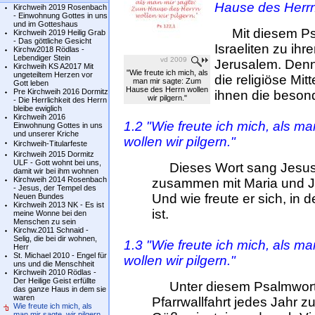
Hause des Herrn 
Kirchweih 2019 Rosenbach
- Einwohnung Gottes in uns
und im Gotteshaus
Mit diesem Psa
Kirchweih 2019 Heilig Grab
- Das göttliche Gesicht
Israeliten zu ih
Kirchw2018 Rödlas -
Lebendiger Stein
vd 2009
Jerusalem. Denn
Kirchweih KS A2017 Mit
"Wie freute ich mich, als
ungeteiltem Herzen vor
die religiöse Mit
man mir sagte: Zum
Gott leben
Hause des Herrn wollen
Pre Kirchweih 2016 Dormitz
ihnen die beson
wir pilgern."
- Die Herrlichkeit des Herrn
bleibe ewiglich
Kirchweih 2016
1.2 "
Wie freute ich mich, als m
Einwohnung Gottes in uns
und unserer Kriche
wollen wir pilgern."
Kirchweih-Titularfeste
Kirchweih 2015 Dormitz
ULF - Gott wohnt bei uns,
Dieses Wort sang Jesus, 
damit wir bei ihm wohnen
Kirchweih 2014 Rosenbach
zusammen mit Maria und Jo
- Jesus, der Tempel des
Und wie freute er sich, in 
Neuen Bundes
Kirchweih 2013 NK - Es ist
ist.
meine Wonne bei den
Menschen zu sein
Kirchw.2011 Schnaid -
Selig, die bei dir wohnen,
1.3 "Wie freute ich mich, als 
Herr
St. Michael 2010 - Engel für
wollen wir pilgern."
uns und die Menschheit
Kirchweih 2010 Rödlas -
Der Heilige Geist erfüllte
Unter diesem Psalmwort z
das ganze Haus in dem sie
waren
Pfarrwallfahrt jedes Jahr z
Wie freute ich mich, als
man mir sagte, wir pilgern