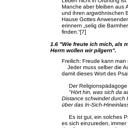
Leben nicht in Ordnung ist 
Manche aber bleiben aus A
und ihren argwöhnischen Bli
Hause Gottes Anwesenden 
erinnern „selig die Barmh
finden.“[7]
1.6 "Wie freute ich mich, als
Herrn wollen wir pilgern".
Freilich: Freude kann man 
Jeder muss selber die Au
damit dieses Wort des Psa
Der Religionspädagoge G
"Hört hin, was sich da 
Distance schwindet durch Ide
über das In-Sich-Hineinlas
Es ist gut, ein solches Ps
es sich einzureden, immer