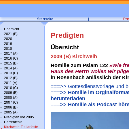
Startseite
|
Pre
Übersicht
Predigten
2021 (B)
2020
2019
Übersicht
2018
2017 (A)
2009 (B) Kirchweih
2016 (C)
2015 (B)
Homilie zum Pslam 122
»Wie fr
2014 (A)
Haus des Herrn wollen wir pilg
2013 (C)
in Rosenbach anlässlich der K
2012 (B)
2011 (A)
===>> Gottesdienstvorlage und bi
2010 (C)
===>> Homilie im Orginalformat
2009 (B)
2008 (A)
herunterladen
2007 (C)
===>> Homilie als Podcast hör
2006 (B)
2005 (A)
Predigten vor 2005
Herrenfeste
Kirchweih-Titularfeste