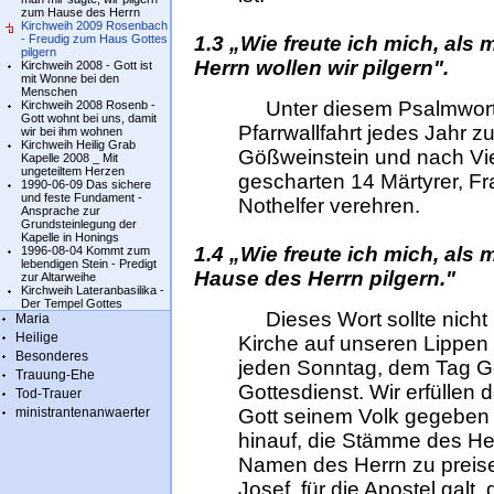
zum Hause des Herrn
Kirchweih 2009 Rosenbach
1.3 „Wie freute ich mich, als
- Freudig zum Haus Gottes
pilgern
Herrn wollen wir pilgern".
Kirchweih 2008 - Gott ist
mit Wonne bei den
Menschen
Unter diesem Psalmwort z
Kirchweih 2008 Rosenb -
Gott wohnt bei uns, damit
Pfarrwallfahrt jedes Jahr z
wir bei ihm wohnen
Kirchweih Heilig Grab
Gößweinstein und nach Vi
Kapelle 2008 _ Mit
ungeteiltem Herzen
gescharten 14 Märtyrer, Fr
1990-06-09 Das sichere
und feste Fundament -
Nothelfer verehren.
Ansprache zur
Grundsteinlegung der
Kapelle in Honings
1.4 „Wie freute ich mich, als
1996-08-04 Kommt zum
lebendigen Stein - Predigt
Hause des Herrn pilgern."
zur Altarweihe
Kirchweih Lateranbasilika -
Der Tempel Gottes
Dieses Wort sollte nicht 
Maria
Heilige
Kirche auf unseren Lippen
Besonderes
jeden Sonntag, dem Tag G
Trauung-Ehe
Gottesdienst. Wir erfüllen 
Tod-Trauer
Gott seinem Volk gegeben 
ministrantenanwaerter
hinauf, die Stämme des Her
Namen des Herrn zu preisen
Josef, für die Apostel galt