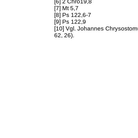
[6] 2 Chro19,8
[7] Mt 5,7
[8] Ps 122,6-7
[9] Ps 122,9
[10] Vgl. Johannes Chrysostomu
62, 26).