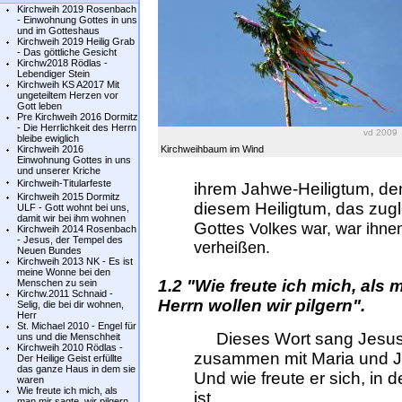
Kirchweih 2019 Rosenbach
- Einwohnung Gottes in uns
und im Gotteshaus
Kirchweih 2019 Heilig Grab
- Das göttliche Gesicht
Kirchw2018 Rödlas -
Lebendiger Stein
Kirchweih KS A2017 Mit
ungeteiltem Herzen vor
Gott leben
Pre Kirchweih 2016 Dormitz
- Die Herrlichkeit des Herrn
vd 2009
bleibe ewiglich
Kirchweih 2016
Kirchweihbaum im Wind
Einwohnung Gottes in uns
und unserer Kriche
Kirchweih-Titularfeste
ihrem Jahwe-Heiligtum, de
Kirchweih 2015 Dormitz
diesem Heiligtum, das zugle
ULF - Gott wohnt bei uns,
damit wir bei ihm wohnen
Gottes
Volkes war, war ihn
Kirchweih 2014 Rosenbach
- Jesus, der Tempel des
verheißen.
Neuen Bundes
Kirchweih 2013 NK - Es ist
meine Wonne bei den
1.2 "Wie freute ich mich, als
Menschen zu sein
Kirchw.2011 Schnaid -
Herrn wollen wir pilgern".
Selig, die bei dir wohnen,
Herr
St. Michael 2010 - Engel für
Dieses Wort sang Jesus, 
uns und die Menschheit
Kirchweih 2010 Rödlas -
zusammen mit Maria und Jo
Der Heilige Geist erfüllte
das ganze Haus in dem sie
Und wie freute er sich, in 
waren
Wie freute ich mich, als
ist.
man mir sagte, wir pilgern