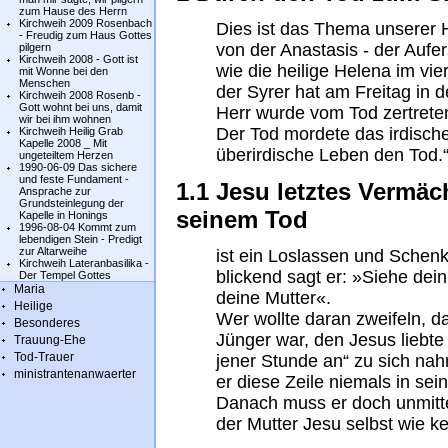
zum Hause des Herrn
Kirchweih 2009 Rosenbach
Dies ist das Thema unserer
- Freudig zum Haus Gottes
von der Anastasis - der Aufe
pilgern
Kirchweih 2008 - Gott ist
wie die heilige Helena im vi
mit Wonne bei den
Menschen
der Syrer hat am Freitag in 
Kirchweih 2008 Rosenb -
Gott wohnt bei uns, damit
Herr wurde vom Tod zertrete
wir bei ihm wohnen
Der Tod mordete das irdische
Kirchweih Heilig Grab
Kapelle 2008 _ Mit
überirdische Leben den Tod.
ungeteiltem Herzen
1990-06-09 Das sichere
und feste Fundament -
1.1 Jesu letztes Vermäc
Ansprache zur
Grundsteinlegung der
seinem Tod
Kapelle in Honings
1996-08-04 Kommt zum
lebendigen Stein - Predigt
zur Altarweihe
ist ein Loslassen und Schen
Kirchweih Lateranbasilika -
blickend sagt er: »Siehe de
Der Tempel Gottes
Maria
deine Mutter«.
Heilige
Wer wollte daran zweifeln, d
Besonderes
Jünger war, den Jesus liebte
Trauung-Ehe
Tod-Trauer
jener Stunde an“ zu sich na
ministrantenanwaerter
er diese Zeile niemals in s
Danach muss er doch unmitt
der Mutter Jesu selbst wie k