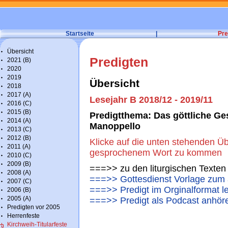
Startseite
|
Pre
Übersicht
Predigten
2021 (B)
2020
2019
Übersicht
2018
2017 (A)
Lesejahr B 2018/12 - 2019/11
2016 (C)
2015 (B)
Predigtthema: Das göttliche G
2014 (A)
Manoppello
2013 (C)
2012 (B)
Klicke auf die unten stehenden Üb
2011 (A)
gesprochenem Wort zu kommen
2010 (C)
2009 (B)
===>> zu den liturgischen Texten
2008 (A)
===>> Gottesdienst Vorlage zum 
2007 (C)
===>> Predigt im Orginalformat l
2006 (B)
2005 (A)
===>> Predigt als Podcast anhör
Predigten vor 2005
Herrenfeste
Kirchweih-Titularfeste