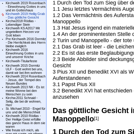
1 Durch den Tod zum Sieg über d
Kirchweih 2019 Rosenbach
- Einwohnung Gottes in uns
1.1 Jesu letztes Vermächtnis Aug
und im Gotteshaus
Kirchweih 2019 Heilig Grab
1.2 Das Vermächtnis des Auferst
- Das göttliche Gesicht
Manoppello
Kirchw2018 Rödlas -
Lebendiger Stein
1.3 Hat Jesus irgend ein materiell
Kirchweih KS A2017 Mit
ungeteiltem Herzen vor
1.4 An der prominentesten Stelle
Gott leben
Pre Kirchweih 2016 Dormitz
2 Turin und Manoppello - der tote
- Die Herrlichkeit des Herrn
2.1 Das Grab ist leer - die Leiche
bleibe ewiglich
Kirchweih 2016
2.2 Es ist das erste Beglaubigun
Einwohnung Gottes in uns
und unserer Kriche
2.3 Beide Abbilder sind deckungsg
Kirchweih-Titularfeste
Gesicht
Kirchweih 2015 Dormitz
ULF - Gott wohnt bei uns,
3 Pius XII und Benedikt XVI als
damit wir bei ihm wohnen
Kirchweih 2014 Rosenbach
Auferstandenen
- Jesus, der Tempel des
3.1 Papst Pius XII
Neuen Bundes
Kirchweih 2013 NK - Es ist
3.2 Benedikt XVI hat entschieden d
meine Wonne bei den
Menschen zu sein
anzusehen
Kirchw.2011 Schnaid -
Selig, die bei dir wohnen,
Herr
Das göttliche Gesicht
St. Michael 2010 - Engel für
uns und die Menschheit
Kirchweih 2010 Rödlas -
Manoppello
[1]
Der Heilige Geist erfüllte
das ganze Haus in dem sie
waren
1 Durch den Tod zum S
Wie freute ich mich, als
man mir sagte, wir pilgern