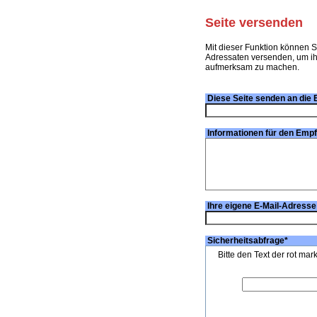
Seite versenden
Mit dieser Funktion können S
Adressaten versenden, um ihn
aufmerksam zu machen.
Diese Seite senden an die 
Informationen für den Emp
Ihre eigene E-Mail-Adresse
Sicherheitsabfrage
*
Bitte den Text der rot mar