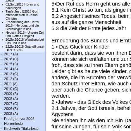
Jesus
5•Der Ruf des Herrn geht uns alle
02.So.b2018 Hören und
nachfolgen
5.1 Kein Christ so tun, als ginge 
Taufe Jesu B2018 Gott
offenbart sich in Jesus
5.2 Angesicht seines Todes, beim
Christus
aus auf die ganze Menschheit
Erscheinung des Herrn
2018 - Herodes und die
5.3 die Zeit der Ernte jedes Jahr
Sternsinger in uns
Neujahr 2018 - Unsere Zeit
und Gottes Ewigkeit
20.So.B2018 Wandlung bei
Erneuerung des Bundes und Ernt
uns und in uns
1 • Das Glück der Kinder
22.So.B2018 Gott will unser
Herz KS NK
besteht darin, dass sie von ihren
2017 (A)
können sie sich entfalten und zur
2016 (C)
2015 (B)
froh, dass sie zu ihren Eltern ge
2014 (A)
Leider gibt es heute viele Kinder
2013 (C)
andere, die im Brutofen der Verw
2012 (B)
den Schutz ihrer Eltern, wie auch 
2011 (A)
2010 (C)
aber auch die Chance geben, sic
2009 (B)
werden.
2008 (A)
2 •Jahwe - das Glück des Volkes 
2007 (C)
2.1 Jahwe, der Gott Israels, befre
2006 (B)
Ägyptens
2005 (A)
Predigten vor 2005
Sie erleben ihn als den Ich-Bin-Da
Herrenfeste
für seine Jungen, für sein Volk s
Kirchweih-Titularfeste