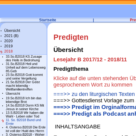
Startseite
|
Pre
Übersicht
Predigten
2021 (B)
2020
2019
Übersicht
2018
33.So.B2018 KS Zusage
Lesejahr B 2017/12 - 2018/11
des Heils in Bedrohung
31.So.B2018 Heil und
Unheil auf dem Lebensweg
Predigtthema
85.Geb
23.So.B2018 Gott kommt
Klicke auf die unten stehenden Üb
und seine Vergeltung
21.So.B2918 Der Geist
gesprochenem Wort zu kommen
macht lebendig -
Weltfamilientreffen
===>> zu den liturgischen Texten
Übersicht
19.So.B2018 Ich bin das
===>> Gottesdienst Vorlage zum 
lebendige Brot
14.So.B2018 Dorm KS Mit
===>> Predigt im Orginalform
Jesus in seiner Kirche
===>> Predigt als Podcast an
13.S.B2018 Wir haben die
Wahl - Leben oder Tod
11. So. B2018 Bund und
Ernte
INHALTSANGABE
4. Osterso.B2018 Die Erde
ist voll der Huld des Herrn
3. Osterso.B2018 - Woher