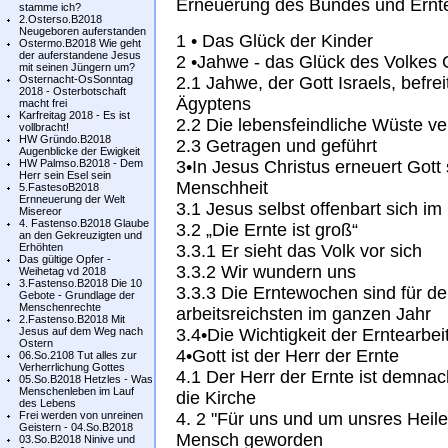
Erneuerung des Bundes und Ernt
stamme ich?
2.Osterso.B2018
Neugeboren auferstanden
1 • Das Glück der Kinder
Ostermo.B2018 Wie geht
der auferstandene Jesus
2 •Jahwe - das Glück des Volkes 
mit seinen Jüngern um?
Osternacht-OsSonntag
2.1 Jahwe, der Gott Israels, befre
2018 - Osterbotschaft
Ägyptens
macht frei
Karfreitag 2018 - Es ist
2.2 Die lebensfeindliche Wüste v
vollbracht!
HW Gründo.B2018
2.3 Getragen und geführt
Augenblicke der Ewigkeit
HW Palmso.B2018 - Dem
3•In Jesus Christus erneuert Gott
Herr sein Esel sein
Menschheit
5.FastesoB2018
Ernneuerung der Welt
3.1 Jesus selbst offenbart sich im 
Misereor
4. Fastenso.B2018 Glaube
3.2 „Die Ernte ist groß“
an den Gekreuzigten und
Erhöhten
3.3.1 Er sieht das Volk vor sich
Das gültige Opfer -
3.3.2 Wir wundern uns
Weihetag vd 2018
3.Fastenso.B2018 Die 10
3.3.3 Die Erntewochen sind für d
Gebote - Grundlage der
Menschenrechte
arbeitsreichsten im ganzen Jahr
2.Fastenso.B2018 Mit
Jesus auf dem Weg nach
3.4•Die Wichtigkeit der Erntearbei
Ostern
4•Gott ist der Herr der Ernte
06.So.2108 Tut alles zur
Verherrlichung Gottes
4.1 Der Herr der Ernte ist demnac
05.So.B2018 Hetzles - Was
Menschenleben im Lauf
die Kirche
des Lebens
Frei werden von unreinen
4. 2 "Für uns und um unsres Heiles
Geistern - 04.So.B2018
Mensch geworden
03.So.B2018 Ninive und