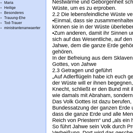
Nestwärme und Geborgenheit schen
Maria
Wüste, um es zu erproben.
Heilige
Besonderes
2.2 Die lebens­feindliche Wüste v
Trauung-Ehe
•Einmal, dass sie zusammenhalten
Tod-Trauer
können sie in der Wüste überleb
ministrantenanwaerter
•Zum anderen, damit ihr Sinnen u
sich auf das Wesentliche, auf den 
Jahwe, dem die ganze Erde gehört
gehören.
In der Befreiung aus dem Sklaven
Gottes, von Jahwe
2.3 Getragen und geführt
„Auf Adlerflügeln habe ich euch ge
der Wüste will er ihnen begegnen,
Knecht, schließt er den Bund mit 
wie damals mit Abraham, sondern
Das Volk Gottes ist dazu berufen,
Bundessatzung der ganzen Erde u
dass die ganze Erde und alle Mens
Reich von Priestern“ und „als ein
So führt Jahwe sein Volk durch P
Verheißung. Dort wird das gesch