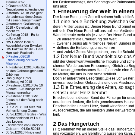
ten Fast­en­sonn­tags, des Sonn­tags vor Palm­sonn­
stamme ich?
2.Osterso.B2018
uns aus:
Neugeboren auferstanden
1 Erneuerung der Welt in ei­nem
Ostermo.B2018 Wie geht
der auferstandene Jesus
Der Neue Bund, den Gott mit sei­nem Volk schließt, 
mit seinen Jüngern um?
1.1 eine neue Be­zie­hung zwi­schen G
Osternacht-OsSonntag
de­ren Mitt­ler Je­sus ist. Die­ser Neue Bund bringt 
2018 - Osterbotschaft
mit sich. Der Neue Bund ruft uns auf: zur Ver­än­de­
macht frei
Karfreitag 2018 - Es ist
Wan­del heu­te mehr als je zu­vor. Der Neue Bund um­s
vollbracht!
− Zu al­ler­erst die Er­neu­e­rung der Welt;
HW Gründo.B2018
− zwei­tens Je­sus als Mitt­ler des Neu­en Bun­des d
Augenblicke der Ewigkeit
− drit­tens die Ein­la­dung, um­zu­keh­ren
HW Palmso.B2018 - Dem
− und zu­letzt Got­tes Ver­spre­chen, uns die Schuld 
Herr sein Esel sein
1.2 Der Neue Bund wan­delt also das A
5.FastesoB2018
Ernneuerung der Welt
gibt der Ge­gen­wart we­sent­li­che Im­pul­se und schenk
Misereor
che­nen Welt brau­chen Er­neu­e­rung. Gleich zu Be­ginn
4. Fastenso.B2018 Glaube
Welt un­ser „ge­mein­sa­mes Haus“, das wie eine Schw
an den Gekreuzigten und
ne Mut­ter, die uns in ihre Arme schließt.
Erhöhten
Das gültige Opfer -
Doch er äu­ßert tie­fe Be­sorg­nis: „Die­se Schwes­te
Weihetag vd 2018
un­verant­wort­li­chen Ge­brauchs und des Miss­brauchs
3.Fastenso.B2018 Die 10
1.3 Die Er­neu­e­rung des Al­ten, so sagt
Gebote - Grundlage der
selbst un­ser Herz be­rührt.
Menschenrechte
2.Fastenso.B2018 Mit
Er schreibt uns die­sen Bund der Für­sor­ge für un­se
Jesus auf dem Weg nach
ne­ra­ti­o­nen den­ken, die kein ge­mein­sa­mes Haus 
Ostern
Er schreibt ihn uns ins Herz, da­mit wir of­fe­ner und
06.So.2108 Tut alles zur
Aus­ge­grenz­ten, die am meis­ten un­ter der Zerstö­run
Verherrlichung Gottes
05.So.B2018 Hetzles - Was
tont.
Menschenleben im Lauf
des Lebens
2 Das Hungertuch
Frei werden von unreinen
Geistern - 04.So.B2018
(TR) Neh­men wir an die­ser Stel­le das Hun­ger­tuc
03.So.B2018 Ninive und
uns vor­zu­stel­len, wie Be­rüh­rung aus­se­hen kann.