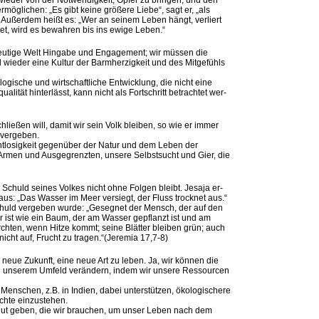
wie­der von der Not­wen­dig­keit, Op­fer zu brin­gen, und den
ög­li­chen: „Es gibt kei­ne grö­ße­re Lie­be“, sagt er, „als
“ Au­ßer­dem heißt es: „Wer an sei­nem Le­ben hängt, ver­liert
tet, wird es be­wah­ren bis ins ewi­ge Le­ben.“
eu­ti­ge Welt Hin­ga­be und En­ga­ge­ment; wir müs­sen die
 wie­der eine Kul­tur der Bar­mher­zig­keit und des Mit­ge­fühls
lo­gi­sche und wirt­schaft­li­che Ent­wick­lung, die nicht eine
li­tät hin­ter­lässt, kann nicht als Fort­schritt be­trach­tet wer­
ie­ßen will, da­mit wir sein Volk blei­ben, so wie er im­mer
 ver­ge­ben.
Acht­lo­sig­keit ge­gen­über der Na­tur und dem Leben der
­men und Aus­ge­grenz­ten, un­se­re Selbst­sucht und Gier, die
 Schuld sei­nes Vol­kes nicht ohne Fol­gen bleibt. Je­sa­ja er­
us: „Das Was­ser im Meer ver­siegt, der Fluss trock­net aus.“
chuld ver­ge­ben wur­de: „Ge­seg­net der Mensch, der auf den
Er ist wie ein Baum, der am Was­ser ge­pflanzt ist und am
rch­ten, wenn Hit­ze kommt; sei­ne Blät­ter blei­ben grün; auch
nicht auf, Frucht zu tra­gen.“(Je­re­mia 17,7-8)
neue Zu­kunft, eine neue Art zu le­ben. Ja, wir kön­nen die
 un­se­rem Um­feld ver­än­dern, in­dem wir un­se­re Res­sour­cen
­schen, z.B. in In­di­en, da­bei un­ter­stüt­zen, öko­lo­gi­sche­re
h­te ein­zuste­hen.
ut ge­ben, die wir brau­chen, um un­ser Le­ben nach dem