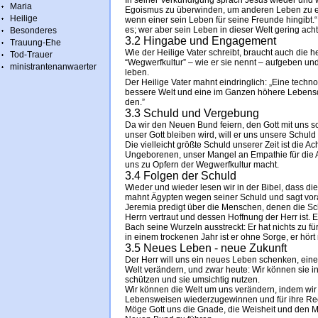
In sei­ner Ver­kün­di­gung sprach Je­sus wie­der und 
Maria
Ego­is­mus zu über­win­den, um an­de­ren Le­ben zu er­m
Heilige
wenn ei­ner sein Le­ben für sei­ne Freun­de hin­gibt.
es; wer aber sein Le­ben in die­ser Welt ge­ring ach­
Besonderes
3.2 Hingabe und Engagement
Trauung-Ehe
Wie der Hei­li­ge Va­ter schreibt, braucht auch die h
Tod-Trauer
“Weg­werf­kul­tur” – wie er sie nennt – auf­ge­ben und
ministrantenanwaerter
le­ben.
Der Hei­li­ge Va­ter mahnt ein­dring­lich: „Eine tech­no­
bes­se­re Welt und eine im Gan­zen hö­he­re Le­bens­qua­
den.”
3.3 Schuld und Vergebung
Da wir den Neu­en Bund fei­ern, den Gott mit uns schl
un­ser Gott blei­ben wird, will er uns un­se­re Schuld
Die viel­leicht größ­te Schuld un­se­rer Zeit ist die 
Ungeborenen, un­ser Man­gel an Em­pa­thie für die Ar
uns zu Op­fern der Weg­werf­kul­tur macht.
3.4 Folgen der Schuld
Wie­der und wie­der le­sen wir in der Bi­bel, dass die
mahnt Ägyp­ten we­gen sei­ner Schuld und sagt vo­ra
Je­re­mia pre­digt über die Men­schen, de­nen die S
Herrn ver­traut und des­sen Hoff­nung der Herr ist. 
Bach sei­ne Wur­zeln aus­streckt: Er hat nichts zu fü
in ei­nem tro­cke­nen Jahr ist er ohne Sor­ge, er hört 
3.5 Neues Leben - neue Zukunft
Der Herr will uns ein neu­es Le­ben schen­ken, eine 
Welt ver­än­dern, und zwar heu­te: Wir kön­nen sie in
schüt­zen und sie um­sich­tig nut­zen.
Wir kön­nen die Welt um uns ver­än­dern, in­dem wir Men
Le­bens­wei­sen wie­der­zu­ge­win­nen und für ihre Rec
Möge Gott uns die Gna­de, die Weis­heit und den M