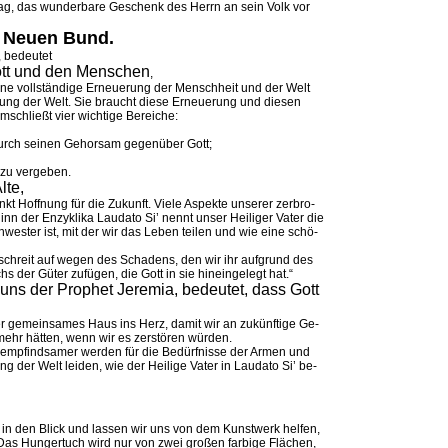
tag, das wun­der­ba­re Ge­schenk des Herrn an sein Volk vor
 Neu­en Bund.
be­deu­tet
ott und den Men­schen
,
eine vollstän­di­ge Er­neu­e­rung der Mensch­heit und der Welt
rung der Welt. Sie braucht die­se Er­neu­e­rung und die­sen
chließt vier wich­ti­ge Be­rei­che:
urch sei­nen Ge­hor­sam ge­gen­über Gott;
zu ver­ge­ben.
lte,
t Hoff­nung für die Zu­kunft. Vie­le As­pek­te un­se­rer zer­bro­
 der En­zyk­li­ka Lau­da­to Si’ nennt un­ser Hei­li­ger Va­ter die
es­ter ist, mit der wir das Le­ben tei­len und wie eine schö­
r schreit auf we­gen des Scha­dens, den wir ihr auf­grund des
 der Gü­ter zu­fü­gen, die Gott in sie hi­nein­ge­legt hat.“
 uns der Pro­phet Je­re­mia, be­deu­tet, dass Gott
r ge­mein­sa­mes Haus ins Herz, da­mit wir an zu­künf­ti­ge Ge­
mehr hät­ten, wenn wir es zer­stö­ren wür­den.
 emp­find­sa­mer wer­den für die Be­dürf­nis­se der Ar­men und
g der Welt lei­den, wie der Hei­li­ge Va­ter in Lau­da­to Si’ be­
h in den Blick und las­sen wir uns von dem Kunst­werk hel­fen,
 Das Hun­ger­tuch wird nur von zwei gro­ßen far­bi­ge Flä­chen,