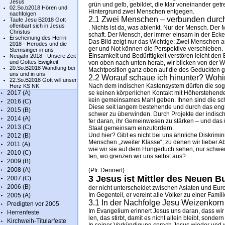
Jesus
grün und gelb, ge­bil­det, die klar von­ei­nan­der ge­
02.So.b2018 Hören und
Hin­ter­grund zwei Men­schen ent­ge­gen.
nachfolgen
2.1 Zwei Men­schen – ver­bun­den durch
Taufe Jesu B2018 Gott
offenbart sich in Jesus
. Nichts ist da, was ab­lenkt. Nur der Mensch. Der 
Christus
schaft. Der Mensch, der im­mer ein­sam in der Ecke s
Erscheinung des Herrn
Das Bild zeigt nur das Wich­ti­ge: Zwei Men­schen au
2018 - Herodes und die
ger und Not kön­nen die Per­spek­ti­ve ver­schie­ben. Kon
Sternsinger in uns
Ein­sam­keit und Be­dürf­tig­keit ver­stö­ren leicht den
Neujahr 2018 - Unsere Zeit
und Gottes Ewigkeit
von oben nach un­ten he­rab, wir bli­cken von der Wa
20.So.B2018 Wandlung bei
Macht­po­si­ti­on ganz oben auf die des Ge­duck­ten 
uns und in uns
2.2 Wor­auf schaue ich hi­nun­ter? Wo­h
22.So.B2018 Gott will unser
Nach dem in­di­schen Kas­ten­sys­tem dür­fen die so­ge­
Herz KS NK
2017 (A)
se kei­nen kör­per­li­chen Kon­takt mit Hö­herste­hen­
kein ge­mein­sa­mes Mahl ge­ben. Ih­nen sind die schmu
2016 (C)
Die­se seit lan­gem bes­te­hen­de und durch das eng­li­s
2015 (B)
schwer zu über­win­den. Durch Pro­jek­te der in­di­sch
2014 (A)
fer da­ran, ihr Ge­mein­we­sen zu stär­ken – und das 
2013 (C)
Staat ge­mein­sam ein­zu­for­dern.
Und hier? Gibt es nicht bei uns ähn­li­che Dis­kri­mi­
2012 (B)
Men­schen „zwei­ter Klas­se“, zu de­nen wir lie­ber A
2011 (A)
wie wir sie auf dem Hun­ger­tuch se­hen, nur schwer
2010 (C)
ten, wo gren­zen wir uns selbst aus?
2009 (B)
2008 (A)
(Pfr. Den­nert)
3 Je­sus ist Mitt­ler des Neu­en B
2007 (C)
2006 (B)
der nicht un­ter­schei­det zwi­schen Asi­a­ten und Eu­r
Im Ge­gen­teil, er ver­eint alle Völ­ker zu ei­ner Fa­
2005 (A)
3.1 In der Nachfolge Jesu Weizenkor
Predigten vor 2005
Im Evan­ge­li­um er­in­nert Je­sus uns da­ran, dass wi
Herrenfeste
len, das stirbt, da­mit es nicht al­lein bleibt, son­dern
Kirchweih-Titularfeste