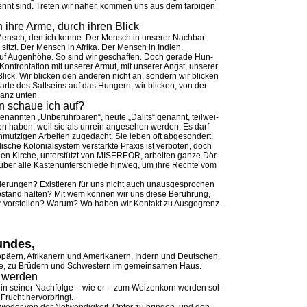
trennt sind. Tre­ten wir nä­her, kom­men uns aus dem far­bi­gen
 ihre Arme, durch ih­ren Blick
Mensch, den ich ken­ne. Der Mensch in un­se­rer Nach­bar­
itzt. Der Mensch in Af­ri­ka. Der Mensch in In­di­en.
f Au­gen­hö­he. So sind wir ge­schaf­fen. Doch ge­ra­de Hun­
­fron­ta­ti­on mit un­se­rer Ar­mut, mit un­se­rer Angst, un­se­rer
 Blick. Wir bli­cken den an­de­ren nicht an, son­dern wir bli­cken
r­te des Satt­seins auf das Hun­gern, wir bli­cken, von der
ganz un­ten.
in schaue ich auf?
nann­ten „Un­be­rühr­ba­ren“, heu­te „Da­lits“ ge­nannt, teil­wei­
den ha­ben, weil sie als un­rein an­ge­se­hen wer­den. Es darf
t­zi­gen Ar­bei­ten zu­ge­dacht. Sie le­ben oft ab­ge­son­dert.
che Ko­lo­ni­al­sys­tem vers­tärk­te Pra­xis ist ver­bo­ten, doch
en Kir­che, un­ter­stützt von MI­SE­RE­OR, ar­bei­ten gan­ze Dör­
über alle Kas­ten­un­ter­schie­de hin­weg, um ihre Rech­te vom
nie­run­gen? Exis­tie­ren für uns nicht auch un­aus­ge­spro­chen
b­stand hal­ten? Mit wem kön­nen wir uns die­se Be­rüh­rung,
 vor­stel­len? War­um? Wo ha­ben wir Kon­takt zu Aus­ge­grenz­
un­des,
o­pä­ern, Af­ri­ka­nern und Ame­ri­ka­nern, In­dern und Deut­schen.
mi­lie, zu Brü­dern und Schwes­tern im ge­mein­sa­men Haus.
n werden
r in sei­ner Nach­fol­ge – wie er – zum Wei­zen­korn wer­den sol­
 Frucht her­vor­bringt.