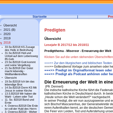
Startseite
|
Pre
Übersicht
Predigten
2021 (B)
2020
2019
Übersicht
2018
Lesejahr B 2017/12 bis 2018/11
33.So.B2018 KS Zusage
des Heils in Bedrohung
Predigtthema - Misereor - Erneuerung der Welt
31.So.B2018 Heil und
Unheil auf dem Lebensweg
Klicken Sie auf die unten stehenden Überschrifte
85.Geb
23.So.B2018 Gott kommt
===>> Zur den liturgischen und biblischen Texten
und seine Vergeltung
===>> Gottesdienst Vorlage zum ansehen oder he
21.So.B2918 Der Geist
===>> Predigt im Orginalformat lesen oder
macht lebendig -
===>> Predigt als Podcast anhören oder he
Weltfamilientreffen
Übersicht
Die Erneuerung der Welt in ei
19.So.B2018 Ich bin das
lebendige Brot
(Pfr. Den­nert)
14.So.B2018 Dorm KS Mit
Die in­di­sche ka­tho­li­sche Kir­che führt die Fast­en­
Jesus in seiner Kirche
ka­tho­li­schen Kir­che in Deutsch­land durch. In bei
13.S.B2018 Wir haben die
Wahl - Leben oder Tod
„Heu­te schon die Welt ver­än­dert?“ nach­ge­dacht.
11. So. B2018 Bund und
In sei­ner Pre­digt, die wir nun aus­zugs­wei­se und er
Ernte
sich Bi­schof Masca­ren­has, der Ge­ne­ral­sekre­tär d
4. Osterso.B2018 Die Erde
re­ren Auf­ent­hal­ten kennt, an die deut­schen Ge­me
ist voll der Huld des Herrn
Die Fei­er von Lei­den, Tod und Auf­er­ste­hung un­se­
3. Osterso.B2018 - Woher