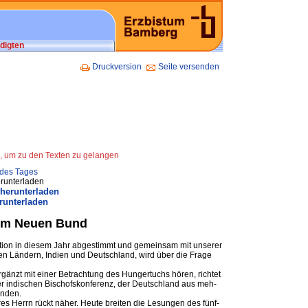
digten
Druckversion
Seite versenden
n, um zu den Texten zu gelangen
 des Tages
runterladen
 herunterladen
runterladen
nem Neuen Bund
ak­ti­on in die­sem Jahr ab­ges­timmt und ge­mein­sam mit un­se­rer
­den Län­dern, In­di­en und Deutsch­land, wird über die Fra­ge
­gänzt mit ei­ner Be­trach­tung des Hun­ger­tuchs hö­ren, rich­tet
er in­di­schen Bi­schofs­kon­fe­renz, der Deutsch­land aus meh­
in­den.
res Herrn rückt nä­her. Heu­te brei­ten die Le­sun­gen des fünf­