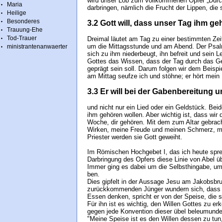
wird unser Lob zum vollkommenen Opfer „Durch 
Maria
darbringen, nämlich die Frucht der Lippen, die
Heilige
Besonderes
3.2 Gott will, dass unser Tag ihm ge
Trauung-Ehe
Tod-Trauer
Dreimal läutet am Tag zu einer bestimmten Zeit
um die Mittagsstunde und am Abend. Der Psal
ministrantenanwaerter
sich zu ihm niederbeugt, ihn befreit und sein Leb
Gottes das Wissen, dass der Tag durch das Ge
geprägt sein soll. Darum folgen wir dem Bei­s
am Mittag seufze ich und stöhne; er hört mein 
3.3 Er will bei der Gabenbereitung u
und nicht nur ein Lied oder ein Geldstück. Beid
ihm ge­hö­ren wol­len. Aber wichtig ist, dass wir
Woche, dir gehören. Mit dem zum Altar gebrach
Wirken, meine Freude und meinen Schmerz, mei
Priester werden sie Gott geweiht.
Im Römischen Hochgebet I, das ich heute spre
Darbringung des Opfers diese Linie von Abel ü
Immer ging es dabei um die Selbsthingabe, um 
ben.
Dies gipfelt in der Aussage Jesu am Jakobsbru
zurückkommenden Jünger wundern sich, dass er
Essen denken, spricht er von der Speise, die s
Für ihn ist es wichtig, den Willen Gottes zu er
gegen jede Konvention dieser übel beleumundet
"Meine Speise ist es den Willen dessen zu tun