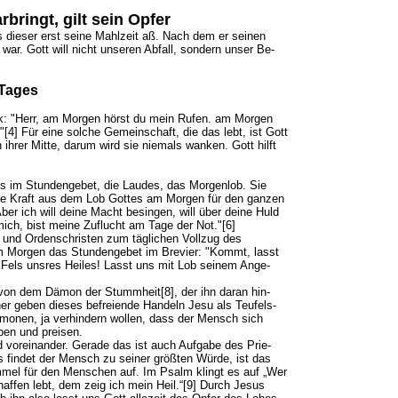
rbringt, gilt sein Opfer
s dieser erst seine Mahlzeit aß. Nach dem er seinen
g war. Gott will nicht unseren Abfall, sondern unser Be­
 Tages
k: "Herr, am Mor­gen hörst du mein Rufen. am Morgen
."[4] Für eine solche Gemeinschaft, die das lebt, ist Gott
ihrer Mitte, darum wird sie nie­mals wanken. Gott hilft
es im Stundengebet, die Laudes, das Morgenlob. Sie
he Kraft aus dem Lob Gottes am Morgen für den ganzen
r ich will deine Macht be­singen, will über deine Huld
ich, bist meine Zuflucht am Tage der Not."[6]
ne und Or­den­schris­ten zum täg­li­chen Voll­zug des
m Mor­gen das Stunden­ge­bet im Bre­vier: "Kommt, lasst
Fels uns­res Hei­les! Lasst uns mit Lob sei­nem An­ge­
n von dem Dä­mon der Stumm­heit[8], der ihn dar­an hin­
­ner geben die­ses befreiende Han­deln Jesu als Teu­fels­
­mo­nen, ja ver­hin­dern wol­len, dass der Mensch sich
­ben und prei­sen.
r­ein­an­der. Gerade das ist auch Auf­ga­be des Prie­
es fin­det der Mensch zu sei­ner größ­ten Wür­de, ist das
im­mel für den Men­schen auf. Im Psalm klingt es auf „Wer
haffen lebt, dem zeig ich mein Heil.“[9] Durch Jesus