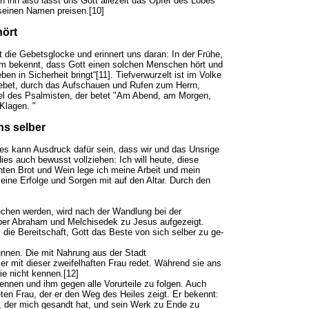
ihn also lasst uns Gott allezeit das Opfer des Lobes
 seinen Namen preisen.[10]
hört
 die Gebetsglocke und erinnert uns daran: In der Frü­he,
m bekennt, dass Gott einen solchen Menschen hört und
en in Sicherheit bringt“[11]. Tiefverwurzelt ist im Vol­ke
bet, durch das Aufschau­en und Rufen zum Herrn,
piel des Psalmisten, der betet "Am Abend, am Morgen,
Klagen. "
ns selber
es kann Ausdruck dafür sein, dass wir und das Uns­ri­ge
 dies auch bewusst vollziehen: Ich will heute, diese
ten Brot und Wein lege ich meine Arbeit und mein
ne Erfolge und Sorgen mit auf den Altar. Durch den
chen werden, wird nach der Wandlung bei der
ber Ab­raham und Melchisedek zu Jesus aufgezeigt.
die Bereitschaft, Gott das Beste von sich selber zu ge­
nnen. Die mit Nah­rung aus der Stadt
 mit dieser zweifelhaften Frau redet. Während sie ans
ie nicht kennen.[12]
kennen und ihm gegen alle Vorurteile zu folgen. Auch
en Frau, der er den Weg des Heiles zeigt. Er bekennt:
, der mich gesandt hat, und sein Werk zu Ende zu