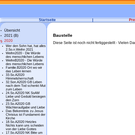
Startseite
|
Pre
Übersicht
Baustelle
2021 (B)
2020
Diese Seite ist noch nicht fertiggestellt - Vielen Da
Wer den Sohn hat, hat alles
2.So.n.Weihn 2021
Weihn2020 - Die Würde
des menschlichen Lebens
WeihnB2020 - Die Würde
des menschlichen Lebens
Familie.B2020 Ort wo wir
das Leben lernen
33.So.A2020
Himmelsherrschaft
32.Son.A2020 GB Leben
nach dem Tod schenkt Mut
zum Leben
24.So.A2020 NK SoAM
Liebe und Geduld besiegen
den Zorn
23.So.A2020 GB
Wächteraufgabe und Liebe
Das Bekenntnis zu Jesus
Christus ist Fundament der
Kirche
18.So.A2020 Hetzles
Nichts kann uns scheiden
von der Liebe Gottes
17.So.A2020 NK Bitte um