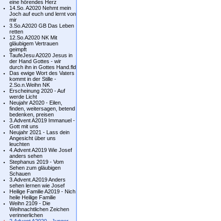
eine hörendes Herz
14.So. A2020 Nehmt mein
Joch auf euch und lernt von
mir
3.So.A2020 GB Das Leben
retten
12.So.A2020 NK Mit
gläubigem Vertrauen
geimpft
TaufeJesu A2020 Jesus in
der Hand Gottes - wir
durch ihn in Gottes Hand.fld
Das ewige Wort des Vaters
kommt in der Stille -
2.So.n.Weihn NK
Erscheinung 2020 - Auf
werde Licht
Neujahr A2020 - Eilen,
finden, weitersagen, betend
bedenken, preisen
3.Advent A2019 Immanuel -
Gott mit uns
Neujahr 2021 - Lass dein
Angesicht über uns
leuchten
4.Advent A2019 Wie Josef
anders sehen
Stephanus 2019 - Vom
Sehen zum gläubigen
Schauen
3.Advent.A2019 Anders
sehen lernen wie Josef
Heilige Familie A2019 - Nich
heile Heilige Familie
Weihn 2109 - Die
Weihnachtlichen Zeichen
verinnerlichen