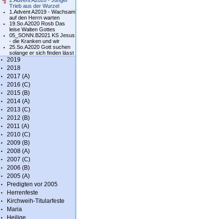
2.Advent A2020 - Junger
Trieb aus der Wurzel
1.Advent A2019 - Wachsam
auf den Herrn warten
19.So.A2020 Rosb Das
leise Walten Gottes
05_SONN.B2021 KS Jesus
- die Kranken und wir
25.So.A2020 Gott suchen
solange er sich finden lässt
2019
2018
2017 (A)
2016 (C)
2015 (B)
2014 (A)
2013 (C)
2012 (B)
2011 (A)
2010 (C)
2009 (B)
2008 (A)
2007 (C)
2006 (B)
2005 (A)
Predigten vor 2005
Herrenfeste
Kirchweih-Titularfeste
Maria
Heilige