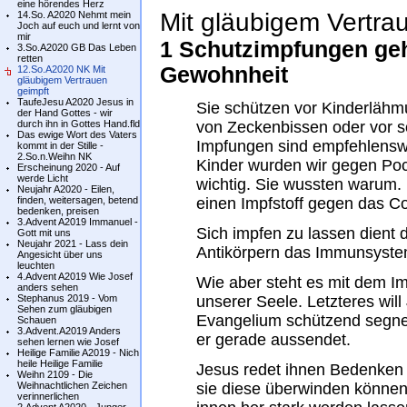
eine hörendes Herz
Mit gläubigem Vertrau
14.So. A2020 Nehmt mein
Joch auf euch und lernt von
mir
1 Schutzimpfungen geh
3.So.A2020 GB Das Leben
retten
Gewohnheit
12.So.A2020 NK Mit
gläubigem Vertrauen
geimpft
TaufeJesu A2020 Jesus in
Sie schützen vor Kinderlähm
der Hand Gottes - wir
durch ihn in Gottes Hand.fld
von Zeckenbissen oder vor s
Das ewige Wort des Vaters
Impfungen sind empfehlenswer
kommt in der Stille -
2.So.n.Weihn NK
Kinder wurden wir gegen Poc
Erscheinung 2020 - Auf
werde Licht
wichtig. Sie wussten warum.
Neujahr A2020 - Eilen,
finden, weitersagen, betend
einen Impfstoff gegen das Co
bedenken, preisen
3.Advent A2019 Immanuel -
Sich impfen zu lassen dient 
Gott mit uns
Neujahr 2021 - Lass dein
Antikörpern das Immunsystem
Angesicht über uns
leuchten
4.Advent A2019 Wie Josef
Wie aber steht es mit dem 
anders sehen
Stephanus 2019 - Vom
unserer Seele. Letzteres will
Sehen zum gläubigen
Evangelium schützend segne
Schauen
3.Advent.A2019 Anders
er gerade aussendet.
sehen lernen wie Josef
Heilige Familie A2019 - Nich
heile Heilige Familie
Jesus redet ihnen Bedenken u
Weihn 2109 - Die
Weihnachtlichen Zeichen
sie diese überwinden können.
verinnerlichen