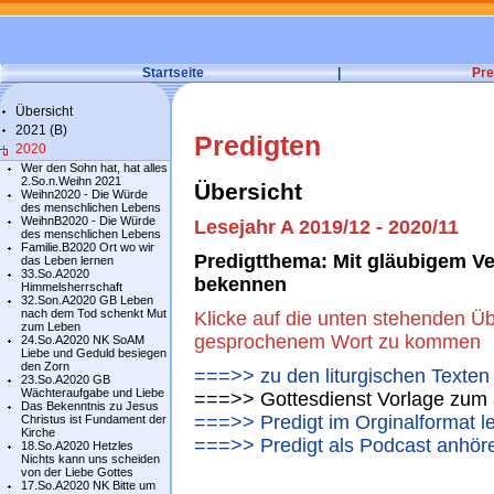
Startseite
|
Pre
Übersicht
2021 (B)
Predigten
2020
Wer den Sohn hat, hat alles
2.So.n.Weihn 2021
Übersicht
Weihn2020 - Die Würde
des menschlichen Lebens
WeihnB2020 - Die Würde
Lesejahr A 2019/12 - 2020/11
des menschlichen Lebens
Familie.B2020 Ort wo wir
Predigtthema: Mit gläubigem Ve
das Leben lernen
33.So.A2020
bekennen
Himmelsherrschaft
32.Son.A2020 GB Leben
nach dem Tod schenkt Mut
Klicke auf die unten stehenden Üb
zum Leben
gesprochenem Wort zu kommen
24.So.A2020 NK SoAM
Liebe und Geduld besiegen
den Zorn
===>> zu den liturgischen Texten
23.So.A2020 GB
Wächteraufgabe und Liebe
===>> Gottesdienst Vorlage zum 
Das Bekenntnis zu Jesus
===>> Predigt im Orginalformat l
Christus ist Fundament der
Kirche
===>> Predigt als Podcast anhör
18.So.A2020 Hetzles
Nichts kann uns scheiden
von der Liebe Gottes
17.So.A2020 NK Bitte um