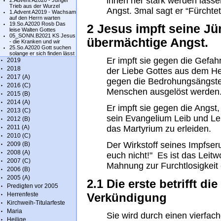
innen her stark werden lass
2.Advent A2020 - Junger
Trieb aus der Wurzel
Angst. 3mal sagt er “Fürchtet
1.Advent A2019 - Wachsam
auf den Herrn warten
19.So.A2020 Rosb Das
2 Jesus impft seine Jü
leise Walten Gottes
05_SONN.B2021 KS Jesus
übermächtige Angst.
- die Kranken und wir
25.So.A2020 Gott suchen
solange er sich finden lässt
Er impft sie gegen die Gefah
2019
2018
der Liebe Gottes aus dem Her
2017 (A)
gegen die Bedrohungsängste,
2016 (C)
Menschen ausgelöst werden
2015 (B)
2014 (A)
Er impft sie gegen die Angst,
2013 (C)
sein Evangelium Leib und Le
2012 (B)
2011 (A)
das Martyrium zu erleiden.
2010 (C)
Der Wirkstoff seines Impfser
2009 (B)
2008 (A)
euch nicht!" Es ist das Leit
2007 (C)
Mahnung zur Furchtlosigkeit e
2006 (B)
2005 (A)
2.1 Die erste betrifft d
Predigten vor 2005
Herrenfeste
Verkündigung
Kirchweih-Titularfeste
Maria
Sie wird durch einen vierfach
Heilige