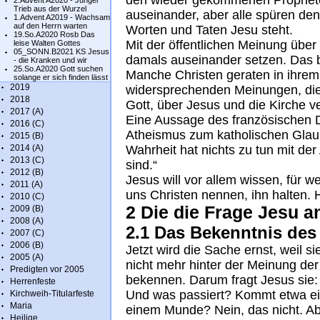
den wieder gekommenen Prophete
2.Advent A2020 - Junger
Trieb aus der Wurzel
auseinander, aber alle spüren den 
1.Advent A2019 - Wachsam
auf den Herrn warten
Worten und Taten Jesu steht.
19.So.A2020 Rosb Das
Mit der öffentlichen Meinung über
leise Walten Gottes
05_SONN.B2021 KS Jesus
damals auseinander setzen. Das bl
- die Kranken und wir
25.So.A2020 Gott suchen
Manche Christen geraten in ihrem
solange er sich finden lässt
2019
widersprechenden Meinungen, die 
2018
Gott, über Jesus und die Kirche v
2017 (A)
Eine Aussage des französischen D
2016 (C)
Atheismus zum katholischen Glaub
2015 (B)
2014 (A)
Wahrheit hat nichts zu tun mit der
2013 (C)
sind.“
2012 (B)
Jesus will vor allem wissen, für we
2011 (A)
uns Christen nennen, ihn halten. 
2010 (C)
2 Die die Frage Jesu 
2009 (B)
2008 (A)
2.1 Das Bekenntnis des
2007 (C)
2006 (B)
Jetzt wird die Sache ernst, weil si
2005 (A)
nicht mehr hinter der Meinung de
Predigten vor 2005
bekennen. Darum fragt Jesus sie: 
Herrenfeste
Und was passiert? Kommt etwa ein
Kirchweih-Titularfeste
Maria
einem Munde? Nein, das nicht. Abe
Heilige