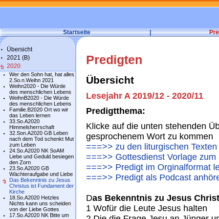
Startseite
|
Pre
Übersicht
Predigten
2021 (B)
2020
Wer den Sohn hat, hat alles
Übersicht
2.So.n.Weihn 2021
Weihn2020 - Die Würde
des menschlichen Lebens
Lesejahr A 2019/12 - 2020/11
WeihnB2020 - Die Würde
des menschlichen Lebens
Predigtthema:
Familie.B2020 Ort wo wir
das Leben lernen
33.So.A2020
Klicke auf die unten stehenden Üb
Himmelsherrschaft
32.Son.A2020 GB Leben
gesprochenem Wort zu kommen
nach dem Tod schenkt Mut
zum Leben
===>> zu den liturgischen Texten
24.So.A2020 NK SoAM
===>> Gottesdienst Vorlage zum 
Liebe und Geduld besiegen
den Zorn
===>> Predigt im Orginalformat l
23.So.A2020 GB
Wächteraufgabe und Liebe
===>> Predigt als Podcast anhör
Das Bekenntnis zu Jesus
Christus ist Fundament der
Kirche
D
as Bekenntnis zu Jesus Chris
18.So.A2020 Hetzles
Nichts kann uns scheiden
1 Wofür die Leute Jesus halten
von der Liebe Gottes
17.So.A2020 NK Bitte um
2 Die die Frage Jesu an Jünger u