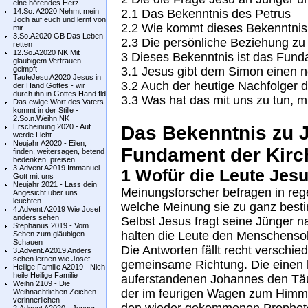
eine hörendes Herz
14.So. A2020 Nehmt mein
2.1 Das Bekenntnis des Petrus
Joch auf euch und lernt von
2.2 Wie kommt dieses Bekenntnis
mir
3.So.A2020 GB Das Leben
2.3 Die persönliche Beziehung zu
retten
12.So.A2020 NK Mit
3 Dieses Bekenntnis ist das Fund
gläubigem Vertrauen
geimpft
3.1 Jesus gibt dem Simon einen 
TaufeJesu A2020 Jesus in
3.2 Auch der heutige Nachfolger d
der Hand Gottes - wir
durch ihn in Gottes Hand.fld
3.3 Was hat das mit uns zu tun, mit
Das ewige Wort des Vaters
kommt in der Stille -
2.So.n.Weihn NK
Erscheinung 2020 - Auf
Das Bekenntnis zu J
werde Licht
Neujahr A2020 - Eilen,
Fundament der Kirc
finden, weitersagen, betend
bedenken, preisen
3.Advent A2019 Immanuel -
1 Wofür die Leute Jesu
Gott mit uns
Neujahr 2021 - Lass dein
Meinungsforscher befragen in r
Angesicht über uns
leuchten
welche Meinung sie zu ganz best
4.Advent A2019 Wie Josef
anders sehen
Selbst Jesus fragt seine Jünger 
Stephanus 2019 - Vom
halten die Leute den Menschensoh
Sehen zum gläubigen
Schauen
Die Antworten fällt recht verschied
3.Advent.A2019 Anders
sehen lernen wie Josef
gemeinsame Richtung. Die einen h
Heilige Familie A2019 - Nich
heile Heilige Familie
auferstandenen Johannes den Täu
Weihn 2109 - Die
der im feurigen Wagen zum Himme
Weihnachtlichen Zeichen
verinnerlichen