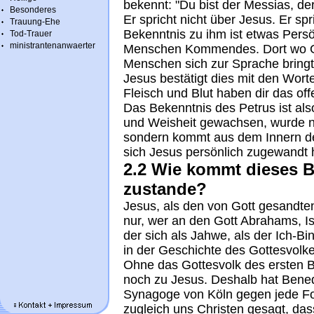
bekennt: "Du bist der Messias, de
Besonderes
Er spricht nicht über Jesus. Er sp
Trauung-Ehe
Bekenntnis zu ihm ist etwas Pers
Tod-Trauer
ministrantenanwaerter
Menschen Kommendes. Dort wo Go
Menschen sich zur Sprache bringt
Jesus bestätigt dies mit den Worte
Fleisch und Blut haben dir das of
Das Bekenntnis des Petrus ist als
und Weisheit gewachsen, wurde n
sondern kommt aus dem Innern des
sich Jesus persönlich zugewandt h
2.2 Wie kommt dieses B
zustande?
Jesus, als den von Gott gesandt
nur, wer an den Gott Abrahams, Is
der sich als Jahwe, als der Ich-Bi
in der Geschichte des Gottesvolke
Ohne das Gottesvolk des ersten B
noch zu Jesus. Deshalb hat Bened
Synagoge von Köln gegen jede F
zugleich uns Christen gesagt, das