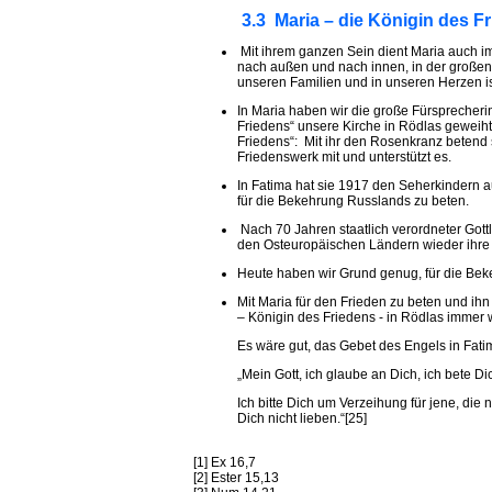
3.3 Maria – die Königin des F
Mit ihrem ganzen Sein dient Maria auch i
nach außen und nach innen, in der großen
unseren Familien und in unseren Herzen i
In Maria haben wir die große Fürsprecheri
Friedens“ unsere Kirche in Rödlas geweiht.
Friedens“: Mit ihr den Rosenkranz betend 
Friedenswerk mit und unterstützt es.
In Fatima hat sie 1917 den Seherkindern a
für die Bekehrung Russlands zu beten.
Nach 70 Jahren staatlich verordneter Gott
den Osteuropäischen Ländern wieder ihre 
Heute haben wir Grund genug, für die Beke
Mit Maria für den Frieden zu beten und ihn
– Königin des Friedens - in Rödlas immer 
Es wäre gut, das Gebet des Engels in Fati
„Mein Gott, ich glaube an Dich, ich bete Dic
Ich bitte Dich um Verzeihung für jene, die 
Dich nicht lieben.“[25]
[1] Ex 16,7
[2] Ester 15,13