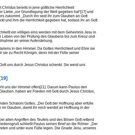
Christus bereits in jene göttliche Herrlichkeit
ner Liebe „vor Grundlegung der Welt gegeben hat“[17] und
rs zukommt. „Durch ihn seid ihr zum Glauben an Gott
t und ihm die Herrlichkeit gegeben hat, sodass ihr an Gott
hließt ein völliges eins werden mit dem Geheimnis Jesu in
hen Leben von der Prüfung des Glaubens bis zum Kreuz und
eilnahme an seiner Auferstehung.
Mariens in den Himmel. Da Gottes Herrlichkeit und Ehre sie
 sie zu Recht Königin; denn mit der Fülle seiner
ott uns durch Jesus Christus schenkt. Sie weist uns
e“[19]
steht uns der Himmel offen[21]. Darum kann Paulus den
lauben, haben wir Frieden mit Gott durch Jesus Christus,
den Schalom Gottes: „Der Gott der Hoffnung aber erfülle
n im Glauben, damit ihr reich werdet an Hoffnung in der
ei allen Angriffen des Teufels und des Bösen Gott rettend
riedensgruß schließt Paulus seinen Brief an die Römer: „Der
treten und unter eure Füße legen. Die Gnade Jesu, unseres