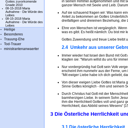
in seinen Himmel aufgenommen und mit sein
Gottes zuvorkomende
Gnade 2010
ganzer Mensch mit Seele und Leib. Darum 
08-15-2018 Maria
Aufnahme - Die Würde des
Auf sie schauend fragen wir: Was kann ei
Leibes
Anteil zu bekommen an Gottes Unsterblichk
08-15-2018 Maria
dreifaltigen und dreieinen Beziehung, die 
Aufnahme - Die Würde des
Leibes
Ehre von Menschen ist vergänglich. Wenn 
Heilige
was es gibt. Es heißt nämlich: Du bist mir 
Besonderes
Trauung-Ehe
Gottes Zuwendung und treue Liebe treibt u
Tod-Trauer
2.4 Umkehr aus unserer Gebrec
ministrantenanwaerter
Immer wieder hat Israel den Bund mit Gott
klagten sie: "Warum willst du uns für imm
Nur vordergründig hat Gott sein Volk verge
erscheint ihm nunmehr aus der Ferne, um 
"Mit ewiger Liebe habe ich dich geliebt, da
Von dieser ewigen Liebe Gottes ist Maria 
Sinne Gottes königlich - ihm und seinem S
Durch Christus hat Gott mit der Menschhe
barmherzigen Liebe. In seinem Sohn Jesus
ihm die Herrlichkeit Gottes voll und ganz g
Herrlichkeit, das Abbild seines Wesens“ [1
3 Die Österliche Herrlichkeit un
3.1 Die österliche Herrlichkeit