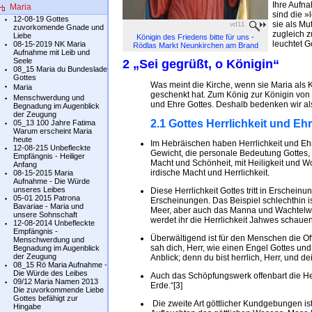
Ihre Aufn
Maria
sind die »
12-08-19 Gottes
sie als Mu
vd11
zuvorkomende Gnade und
zugleich z
Liebe
Königin des Friedens bitte für uns -
leuchtet G
08-15-2019 NK Maria
Rödlas Markt Neunkirchen am Brand
Aufnahme mit Leib und
Seele
2 „Sei gegrüßt, o Königin“
08_15 Maria du Bundeslade
Gottes
Was meint die Kirche, wenn sie Maria als K
Maria
geschenkt hat. Zum König zur Königin von G
Menschwerdung und
und Ehre Gottes. Deshalb bedenken wir als
Begnadung im Augenblick
der Zeugung
2.1 Gottes Herrlichkeit und Ehr
05_13 100 Jahre Fatima
Warum erscheint Maria
heute
Im Hebräischen haben Herrlichkeit und E
12-08-215 Unbefleckte
Gewicht, die personale Bedeutung Gottes, di
Empfängnis - Heiliger
Macht und Schönheit, mit Heiligkeit und Wo
Anfang
irdische Macht und Herrlichkeit.
08-15-2015 Maria
Aufnahme - Die Würde
unseres Leibes
Diese Herrlichkeit Gottes tritt in Erschein
05-01 2015 Patrona
Erscheinungen. Das Beispiel schlechthin i
Bavariae - Maria und
Meer, aber auch das Manna und Wachtelw
unsere Sohnschaft
werdet ihr die Herrlichkeit Jahwes schauen
12-08-2014 Unbefleckte
Empfängnis -
Überwältigend ist für den Menschen die Offe
Menschwerdung und
sah dich, Herr, wie einen Engel Gottes un
Begnadung im Augenblick
der Zeugung
Anblick; denn du bist herrlich, Herr, und de
08_15 Rö Maria Aufnahme -
Die Würde des Leibes
Auch das Schöpfungswerk offenbart die Herrl
09/12 Maria Namen 2013
Erde.“[3]
Die zuvorkommende Liebe
Gottes befähigt zur
Die zweite Art göttlicher Kundgebungen ist d
Hingabe