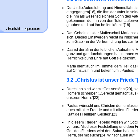
Durch die Auferstehung und Himmelfahrt ist 
eingegangen[16], die ihm der Vater in sei
die ihm als wesensgleichem Sohn des Vate
gekommen, der ihn von den Toten auferweck
glauben und auf ihn hoffen könnt.“[18].
Das Geheimnis der Mutterschaft Mariens sc
sich. Dieses Einswerden reicht im irdisc
zum Grab - in der Verherrlichung bis zur T
Das ist der Sinn der leiblichen Aufnahme 
ganz und gar durchdrungen hat, nennen wir
Herrlichkeit und Ehre hat Gott sie gekrönt.
Maria dient auch im Himmel dem Heil das G
auf Christus hin und bekennt mit Paulus:
3.2 „Christus ist unser Fried
Durch ihn sind wir mit Gott versöhnt[20], 
Römern schreiben: „Gerecht gemacht aus G
unseren Herrn.“[22]
Paulus wünscht uns Christen den umfassen
euch mit aller Freude und mit allem Friede
Kraft des Heiligen Geistes“.[23]
In diesem Frieden lebend wissen wir Gott b
vor uns. Mit dieser Feststellung und dem F
Gott des Friedens wird den Satan bald zer
Herrn, sei mit euch!“[24] Wir schauen auf