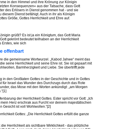
ahme in den Himmel und ihre Krönung zur Königin
letzten Konsequenzen« aus der Tatsache, dass Gott
tter des Erlösers in Dienst genommen hat ‑ und sie
u diesem Dienst befähigt. Auch in ihr als Königin
ottes Größe, Gottes Herrlichkeit und Ehre auf.
önigin grüßt? Es ist ja ein Königtum, das Gott Maria
ott gekrönt bedeutet teilhaben an der Herrlichkeit
 Erstes, wie sich
e offenbart
hre die gemeinsame Wortwurzel. „Kabod Jahwe“ meint das
e seine Herrlichkeit und seine Ehre ist. Sie ist gepaart mit
hlwollen, Barmherzigkeit und Liebe. Sie übertrifft jede
ung in den Großtaten Gottes in der Geschichte und in Gottes
st für Israel das Wunder des Durchzugs durch das Rote
under, das Mose mit den Worten ankündigt: „am Morgen
.“[1]
nbarung der Herrlichkeit Gottes. Ester spricht vor Gott: „Ich
d mein Herz erschrak aus Furcht vor deinem majestätischen
in Gesicht ist voll Wohlwollen.“[2]
ichkeit Gottes: „Die Herrlichkeit Gottes erfüllt die ganze
ie Herrlichkeit als sichtbare Wirklichkeit - das plötzliche