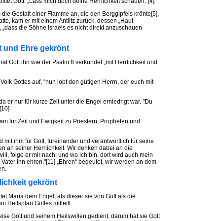
ttet Gott: „Lass mich doch deine Herrlichkeit schauen.“[4]
 die Gestalt einer Flamme an, die den Berggipfels krönte[5],
tte, kam er mit einem Antlitz zurück, dessen „Haut
it, „dass die Söhne Israels es nicht direkt anzuschauen
it und Ehre gekrönt
t Gott ihn wie der Psalm 8 verkündet „mit Herrlichkeit und
Volk Gottes auf, "nun lobt den gütigen Herrn, der euch mit
a er nur für kurze Zeit unter die Engel erniedrigt war. "Du
[10]
am für Zeit und Ewigkeit zu Priestern, Propheten und
 mit ihm für Gott, füreinander und verantwortlich für seine
n an seiner Herrlichkeit. Wir denken dabei an die
ll, folge er mir nach; und wo ich bin, dort wird auch mein
r Vater ihn ehren."[11] „Ehren“ bedeutet, wir werden an dem
en.
lichkeit gekrönt
et Maria dem Engel, als dieser sie von Gott als die
 Heilsplan Gottes mitteilt.
ise Gott und seinem Heilswillen gedient, darum hat sie Gott