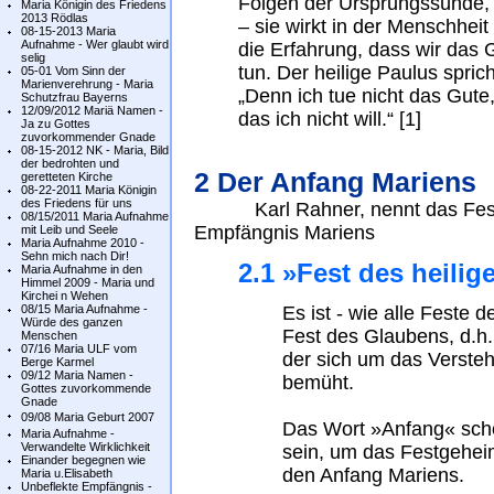
Folgen der Ursprungssünde, 
Maria Königin des Friedens
2013 Rödlas
– sie wirkt in der Menschhei
08-15-2013 Maria
Aufnahme - Wer glaubt wird
die Erfahrung, dass wir das 
selig
tun. Der heilige Paulus spri
05-01 Vom Sinn der
Marienverehrung - Maria
„Denn ich tue nicht das Gute,
Schutzfrau Bayerns
12/09/2012 Mariä Namen -
das ich nicht will.“ [1]
Ja zu Gottes
zuvorkommender Gnade
08-15-2012 NK - Maria, Bild
der bedrohten und
2 Der Anfang Mariens
geretteten Kirche
08-22-2011 Maria Königin
des Friedens für uns
Karl Rahner, nennt das Fest d
08/15/2011 Maria Aufnahme
Empfängnis Mariens
mit Leib und Seele
Maria Aufnahme 2010 -
Sehn mich nach Dir!
2.1 »Fest des heili
Maria Aufnahme in den
Himmel 2009 - Maria und
Kirchei n Wehen
08/15 Maria Aufnahme -
Es ist - wie alle Feste d
Würde des ganzen
Fest des Glaubens, d.h
Menschen
07/16 Maria ULF vom
der sich um das Versteh
Berge Karmel
09/12 Maria Namen -
bemüht.
Gottes zuvorkommende
Gnade
09/08 Maria Geburt 2007
Das Wort »Anfang« schei
Maria Aufnahme -
Verwandelte Wirklichkeit
sein, um das Festgehei
Einander begegnen wie
den Anfang Mariens.
Maria u.Elisabeth
Unbeflekte Empfängnis -