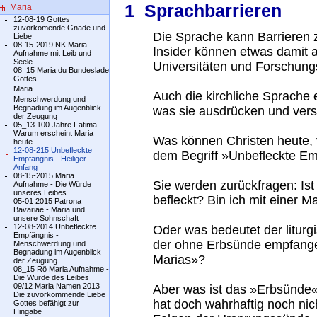
1 Sprachbarrieren
Maria
12-08-19 Gottes
zuvorkomende Gnade und
Die Sprache kann Barrieren 
Liebe
08-15-2019 NK Maria
Insider können etwas damit a
Aufnahme mit Leib und
Seele
Universitäten und Forschungs
08_15 Maria du Bundeslade
Gottes
Maria
Auch die kirchliche Sprache 
Menschwerdung und
Begnadung im Augenblick
was sie ausdrücken und vers
der Zeugung
05_13 100 Jahre Fatima
Warum erscheint Maria
Was können Christen heute, 
heute
12-08-215 Unbefleckte
dem Begriff »Unbefleckte E
Empfängnis - Heiliger
Anfang
08-15-2015 Maria
Sie werden zurückfragen: Is
Aufnahme - Die Würde
unseres Leibes
befleckt? Bin ich mit einer
05-01 2015 Patrona
Bavariae - Maria und
unsere Sohnschaft
12-08-2014 Unbefleckte
Oder was bedeutet der liturg
Empfängnis -
der ohne Erbsünde empfange
Menschwerdung und
Begnadung im Augenblick
Marias»?
der Zeugung
08_15 Rö Maria Aufnahme -
Die Würde des Leibes
09/12 Maria Namen 2013
Aber was ist das »Erbsünde«
Die zuvorkommende Liebe
hat doch wahrhaftig noch nic
Gottes befähigt zur
Hingabe