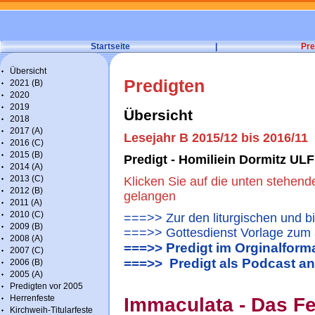
Startseite
|
Pre
Übersicht
Predigten
2021 (B)
2020
2019
Übersicht
2018
2017 (A)
Lesejahr B 2015/12 bis 2016/11
2016 (C)
2015 (B)
Predigt - Homiliein Dormitz ULF
2014 (A)
2013 (C)
Klicken Sie auf die unten stehend
2012 (B)
gelangen
2011 (A)
2010 (C)
===>> Zur den liturgischen und b
2009 (B)
===>> Gottesdienst Vorlage zum 
2008 (A)
===>> Predigt im Orginalform
2007 (C)
===>> Predigt als Podcast a
2006 (B)
2005 (A)
Predigten vor 2005
Herrenfeste
Immaculata - Das Fe
Kirchweih-Titularfeste