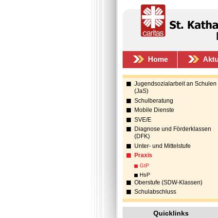
Home
Aktu
Jugendsozialarbeit an Schulen
(JaS)
Schulberatung
Mobile Dienste
SVE/E
Diagnose und Förderklassen
(DFK)
Unter- und Mittelstufe
Praxis
GtP
HsP
Oberstufe (SDW-Klassen)
Schulabschluss
Quicklinks