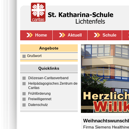
Home
Aktuell
Schule
Angebote
Grußwort
Quicklinks
Diözesan-Caritasverband
Heilpädagogisches Zentrum der
Caritas
Frühförderung
Freiwilligennet
Datenschutz
Weihnachtswunschb
Firma Siemens Healthine