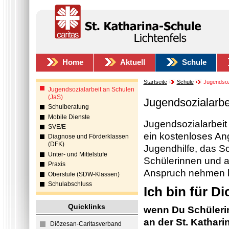
Home
Aktuell
Schule
Startseite
Schule
Jugendsozi
Jugendsozialarbeit an Schulen
(JaS)
Jugendsozialarbe
Schulberatung
Mobile Dienste
Jugendsozialarbeit 
SVE/E
ein kostenloses An
Diagnose und Förderklassen
(DFK)
Jugendhilfe, das Sc
Unter- und Mittelstufe
Schülerinnen und a
Praxis
Anspruch nehmen 
Oberstufe (SDW-Klassen)
Schulabschluss
Ich bin für Di
Quicklinks
wenn Du Schüleri
an der St. Kathari
Diözesan-Caritasverband