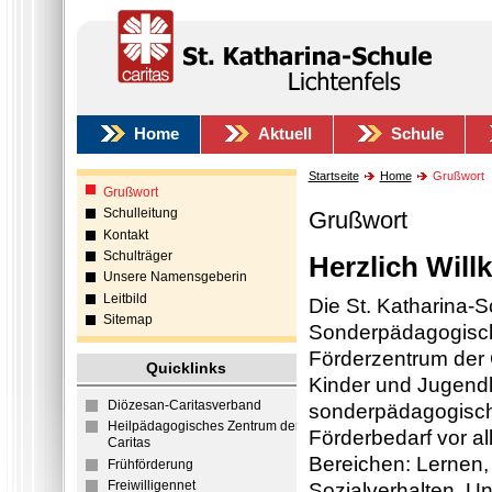
Home
Aktuell
Schule
Startseite
Home
Grußwort
Grußwort
Schulleitung
Grußwort
Kontakt
Schulträger
Herzlich Wil
Unsere Namensgeberin
Leitbild
Die St. Katharina-S
Sitemap
Sonderpädagogisc
Förderzentrum der C
Quicklinks
Kinder und Jugendl
Diözesan-Caritasverband
sonderpädagogis
Heilpädagogisches Zentrum der
Förderbedarf vor al
Caritas
Bereichen: Lernen
Frühförderung
Freiwilligennet
Sozialverhalten. U