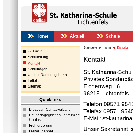
Home
Aktuell
Schule
Startseite
Home
Kontakt
Grußwort
Schulleitung
Kontakt
Kontakt
Schulträger
St. Katharina-Schu
Unsere Namensgeberin
Privates Sonderpäd
Leitbild
Eichenweg 16
Sitemap
96215 Lichtenfels
Quicklinks
Telefon 09571 954
Diözesan-Caritasverband
Telefax 09571 954
Heilpädagogisches Zentrum der
E-Mail:
st-katharin
Caritas
Frühförderung
Unser Sekretariat i
Freiwilligennet