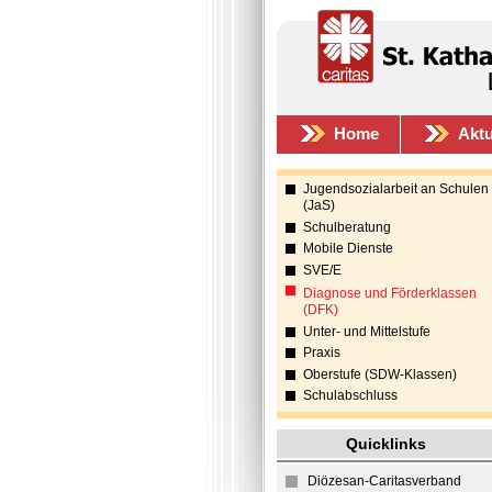
Home
Aktu
Jugendsozialarbeit an Schulen
(JaS)
Schulberatung
Mobile Dienste
SVE/E
Diagnose und Förderklassen
(DFK)
Unter- und Mittelstufe
Praxis
Oberstufe (SDW-Klassen)
Schulabschluss
Quicklinks
Diözesan-Caritasverband