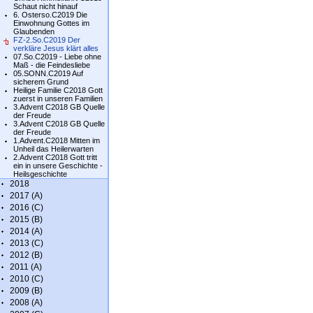
Schaut nicht hinauf
6. Osterso.C2019 Die
Einwohnung Gottes im
Glaubenden
FZ-2.So.C2019 Der
verkläre Jesus klärt alles
07.So.C2019 - Liebe ohne
Maß - die Feindesliebe
05.SONN.C2019 Auf
sicherem Grund
Heilige Familie C2018 Gott
zuerst in unseren Familien
3.Advent C2018 GB Quelle
der Freude
3.Advent C2018 GB Quelle
der Freude
1.Advent.C2018 Mitten im
Unheil das Heilerwarten
2.Advent C2018 Gott tritt
ein in unsere Geschichte -
Heilsgeschichte
2018
2017 (A)
2016 (C)
2015 (B)
2014 (A)
2013 (C)
2012 (B)
2011 (A)
2010 (C)
2009 (B)
2008 (A)