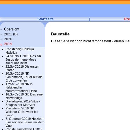
Startseite
|
Pre
Übersicht
Baustelle
2021 (B)
2020
Diese Seite ist noch nicht fertiggestellt - Vielen Da
2019
Christkönig Halleluja
Halleljua
24.SONN.C2019 Ros NK
Jesus der neue Mose
sucht uns heim
22.So:C2019 Die ersten
Plätze
20.So.C2019 NK
Gekommen, Feuer auf die
Erde zu werfen
17:So.C2019 NK In
fürbittend in
stellvertretender Liebe
16.So.Cs019 GB Das eine
Notwendige
Dreifaltigkeit 2019 Vitus -
Zeugnis der Martyrer
Pfingsten C2019 NK
Welcher Geist weht bei
uns?
7. Osterso.C2019 Hetzles -
Einssein wie Jesus mit dem
Vater
Christi Himmelfahrt C2019