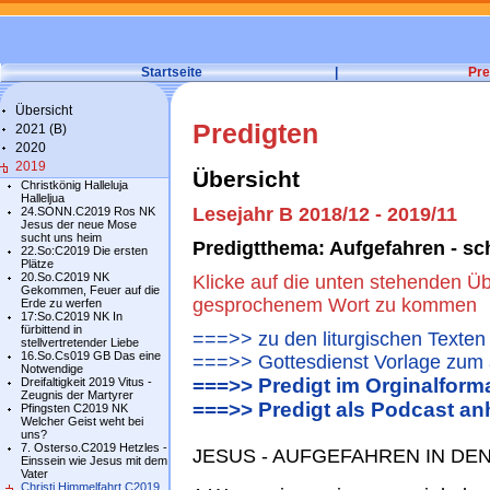
Startseite
|
Pre
Übersicht
Predigten
2021 (B)
2020
2019
Übersicht
Christkönig Halleluja
Halleljua
Lesejahr B 2018/12 - 2019/11
24.SONN.C2019 Ros NK
Jesus der neue Mose
sucht uns heim
Predigtthema: Aufgefahren - sch
22.So:C2019 Die ersten
Plätze
20.So.C2019 NK
Klicke auf die unten stehenden Üb
Gekommen, Feuer auf die
gesprochenem Wort zu kommen
Erde zu werfen
17:So.C2019 NK In
fürbittend in
===>> zu den liturgischen Texten
stellvertretender Liebe
16.So.Cs019 GB Das eine
===>> Gottesdienst Vorlage zum 
Notwendige
===>> Predigt im Orginalform
Dreifaltigkeit 2019 Vitus -
Zeugnis der Martyrer
===>> Predigt als Podcast an
Pfingsten C2019 NK
Welcher Geist weht bei
uns?
7. Osterso.C2019 Hetzles -
JESUS - AUFGEFAHREN IN DE
Einssein wie Jesus mit dem
Vater
Christi Himmelfahrt C2019