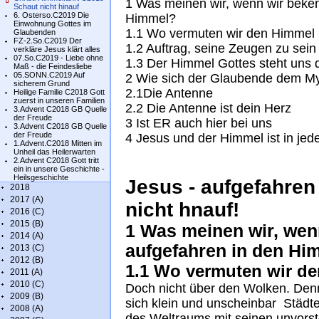
1 Was meinen wir, wenn wir beken
Schaut nicht hinauf
6. Osterso.C2019 Die
Himmel?
Einwohnung Gottes im
1.1 Wo vermuten wir den Himmel
Glaubenden
FZ-2.So.C2019 Der
1.2 Auftrag, seine Zeugen zu sein
verkläre Jesus klärt alles
07.So.C2019 - Liebe ohne
1.3 Der Himmel Gottes steht uns 
Maß - die Feindesliebe
05.SONN.C2019 Auf
2 Wie sich der Glaubende dem My
sicherem Grund
2.1Die Antenne
Heilige Familie C2018 Gott
zuerst in unseren Familien
2.2 Die Antenne ist dein Herz
3.Advent C2018 GB Quelle
der Freude
3 Ist ER auch hier bei uns
3.Advent C2018 GB Quelle
der Freude
4 Jesus und der Himmel ist in jed
1.Advent.C2018 Mitten im
Unheil das Heilerwarten
2.Advent C2018 Gott tritt
ein in unsere Geschichte -
Heilsgeschichte
Jesus - aufgefahren
2018
2017 (A)
nicht hnauf!
2016 (C)
2015 (B)
1 Was meinen wir, wen
2014 (A)
aufgefahren in den Hi
2013 (C)
2012 (B)
1.1 Wo vermuten wir d
2011 (A)
2010 (C)
Doch nicht über den Wolken. Denn
2009 (B)
sich klein und unscheinbar Städte
2008 (A)
des Weltraums mit seinen unvorste