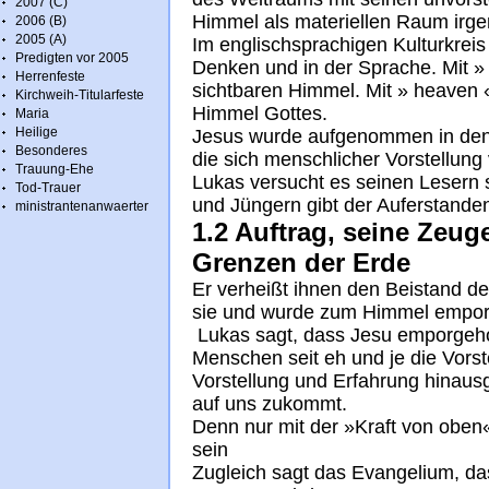
2007 (C)
Himmel als materiellen Raum irge
2006 (B)
2005 (A)
Im englischsprachigen Kulturkrei
Predigten vor 2005
Denken und in der Sprache. Mit »
Herrenfeste
sichtbaren Himmel. Mit » heaven 
Kirchweih-Titularfeste
Himmel Gottes.
Maria
Heilige
Jesus wurde aufgenommen in den
Besonderes
die sich menschlicher Vorstellung 
Trauung-Ehe
Lukas versucht es seinen Lesern
Tod-Trauer
und Jüngern gibt der Auferstande
ministrantenanwaerter
1.2 Auftrag, seine Zeug
Grenzen der Erde
Er verheißt ihnen den Beistand de
sie und wurde zum Himmel empor
Lukas sagt, dass Jesu emporgeho
Menschen seit eh und je die Vorste
Vorstellung und Erfahrung hinau
auf uns zukommt.
Denn nur mit der »Kraft von oben
sein
Zugleich sagt das Evangelium, das