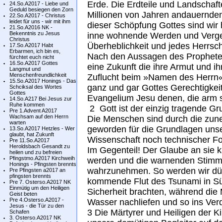
Erde. Die Erdteile und Landschaft
24.So.A2017 - Liebe und
Geduld besiegen den Zorn
Millionen von Jahren andauernden
22.So.A2017 - Christus
leidet für uns - wir mit ihm
dieser Schöpfung Gottes sind wir
21.So.A2016 NK -
Bekenntnis zu Jesus
inne wohnende Werden und Vergehe
Christus
Überheblichkeit und jedes Herrsc
17.So.A2017 Habt
Erbarmen, ich bin es,
Nach den Aussagen des Propheten
fürchtet euch nicht
16.So.A2017 Gottes
eine Zukunft die ihre Armut und i
Langmut und
Menschenfreundlichkeit
Zuflucht beim »Namen des Herrn«
15.So.A2017 Honings - Das
ganz und gar Gottes Gerechtigkei
Schciksal des Wortes
Gottes
Evangelium Jesu denen, die arm s
14.So.A217 Bei Jesus zur
Ruhe kommen
2 Gott ist der einzig tragende Gr
Pre 1.Advent A2017
Wachsam auf den Herrn
Die Menschen sind durch die zun
warten
geworden für die Grundlagen uns
13.So.A2017 Hetzles - Wer
glaubt, hat Zukunft
Wissenschaft noch technischer Fo
Pre 11.So.A2017
Heroldsbach Gesandt zu
Im Gegenteil! Der Glaube an sie k
heilen und zu befreien
Pfingstmo.A2017 Kirchweih
werden und die warnenden Stimm
Honings - Pfingsten brennts
wahrzunehmen. So werden wir düm
Pre Pfingsten a2017 an
pfingsten brennts
kommende Flut des Tsunami in S
Pre 7. Osterso.A2017 NK
Einmütig um den Heiligen
Sicherheit brachten, während d
Geist beten
Pre 4.Osterso.A2017 -
Wasser nachliefen und so ins Ver
Jesus - die Tür zu den
3 Die Märtyrer und Heiligen der K
Schafen
3. Osterso.A2017 NK