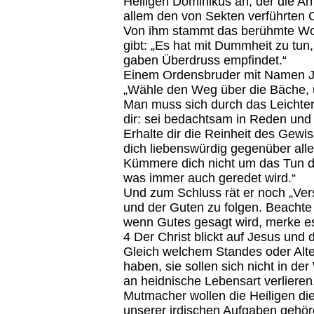
Heiligen Dominikus an, der die Ar
allem den von Sekten verführten 
Von ihm stammt das berühmte Wor
gibt: „Es hat mit Dummheit zu tu
gaben Überdruss empfindet.“
Einem Ordensbruder mit Namen Joh
„Wähle den Weg über die Bäche, un
Man muss sich durch das Leichte
dir: sei bedachtsam in Reden und
Erhalte dir die Reinheit des Gewis
dich liebenswürdig gegenüber alle
Kümmere dich nicht um das Tun de
was immer auch geredet wird.“
Und zum Schluss rät er noch „Ver
und der Guten zu folgen. Beachte
wenn Gutes gesagt wird, merke es 
4 Der Christ blickt auf Jesus und
Gleich welchem Standes oder Alte
haben, sie sollen sich nicht in de
an heidnische Lebensart verlieren
Mutmacher wollen die Heiligen di
unserer irdischen Aufgaben gehöre