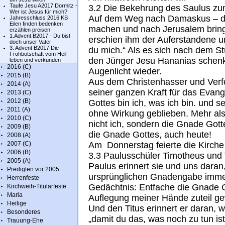
Taufe Jesu A2017 Dormitz -
3.2 Die Bekehrung des Saulus zu
Wer ist Jesus für mich?
Auf dem Weg nach Damaskus – dor
Jahresschluss 2016 KS
Eilen finden bedenken
machen und nach Jerusalem brin
erzählen preisen
1.Advent.B2017 - Du bist
erschien ihm der Auferstandene u
doch unser Vater
3. Advent B2017 Die
du mich.“ Als es sich nach dem St
Frohbotschaft vom Heil
den Jünger Jesu Hananias schenk
leben und verkünden
2016 (C)
Augenlicht wieder.
2015 (B)
Aus dem Christenhasser und Verfol
2014 (A)
seiner ganzen Kraft für das Evan
2013 (C)
2012 (B)
Gottes bin ich, was ich bin. und s
2011 (A)
ohne Wirkung geblieben. Mehr als
2010 (C)
nicht ich, sondern die Gnade Got
2009 (B)
die Gnade Gottes, auch heute!
2008 (A)
2007 (C)
Am Donnerstag feierte die Kirch
2006 (B)
3.3 Paulusschüler Timotheus und 
2005 (A)
Paulus erinnert sie und uns daran
Predigten vor 2005
ursprünglichen Gnadengabe immer w
Herrenfeste
Gedächtnis: Entfache die Gnade Go
Kirchweih-Titularfeste
Maria
Auflegung meiner Hände zuteil gew
Heilige
Und den Titus erinnert er daran, w
Besonderes
„damit du das, was noch zu tun is
Trauung-Ehe