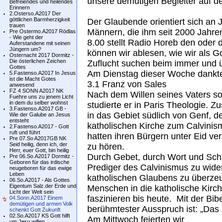
unsere demütigen Begleiter auf d
Befreiendes und heilendes
Erinnern
2.Osterso.A2017 Der
göttlichen Barmherzigkeit
Der Glaubende orientiert sich an
trauen
Männern, die ihm seit 2000 Jahre
Pre Ostermo.A2017 Rödlas
- Wie geht der
8.00 stellt Radio Horeb den oder 
Auferstandene mit seinen
Jüngern um?
können wir ablesen, wie wir als 
Osternacht 2017 Dormitz -
Die österlichen Zeichen
Zuflucht suchen beim immer und ü
Gottes
Am Dienstag dieser Woche dankte 
5.Fastenso.A2017 In Jesus
ist die Macht Gotes
3.1 Franz von Sales
anwesend
FZ 4 SONN A2017 NK
Nach dem Willen seines Vaters so
Fuehre uns zu jenem Licht
in dem du selber wohnst
studierte er in Paris Theologie. 
3.Fastenso.A2017 GB -
in das Gebiet südlich von Genf, 
Wie der Galube an Jesus
entsteht
katholischen Kirche zum Calvinis
2.Fastenso.A2017 - Gott
ruft und führt
hatten ihren Bürgern unter Eid ve
Pre 07.So A2017GB NK
Seid heilig, denn ich, der
zu hören.
Herr, euer Gott, bin heilig
Durch Gebet, durch Wort und Schri
Pre 06.So.A2017 Dormitz -
Geboren für das irdische
Prediger des Calvinismus zu wide
neugeboren für das ewige
Leben
katholischen Glaubens zu überzeu
06.So.A2017 - Als Gottes
Eigentum Salz.der Erde und
Menschen in die katholische Kirch
Licht der Welt sein
faszinieren bis heute. Mit der Bibe
04.Sonn.A2017 Einem
demütigen und armen Volk
berühmtester Ausspruch ist: „Das 
schenkt Gott Zukunft
02.So.A2017 KS Gott hilft
Am Mittwoch feierten wir
um Jesu willen