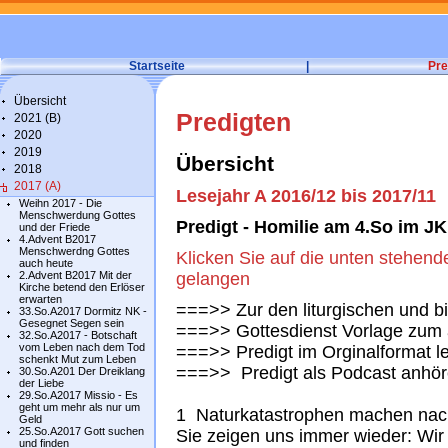
Startseite
|
Pre
Übersicht
Predigten
2021 (B)
2020
2019
Übersicht
2018
2017 (A)
Lesejahr A 2016/12 bis 2017/11
Weihn 2017 - Die
Menschwerdung Gottes
Predigt - Homilie am 4.So im J
und der Friede
4.Advent B2017
Menschwerdng Gottes
Klicken Sie auf die unten stehend
auch heute
2.Advent B2017 Mit der
gelangen
Kirche betend den Erlöser
erwarten
===>> Zur den liturgischen und b
33.So.A2017 Dormitz NK -
Gesegnet Segen sein
===>> Gottesdienst Vorlage zum 
32.So.A2017 - Botschaft
vom Leben nach dem Tod
===>> Predigt im Orginalformat l
schenkt Mut zum Leben
===>> Predigt als Podcast anhör
30.So.A201 Der Dreiklang
der Liebe
29.So.A2017 Missio - Es
geht um mehr als nur um
1 Naturkatastrophen machen nac
Geld
25.So.A2017 Gott suchen
Sie zeigen uns immer wieder: Wir
und finden