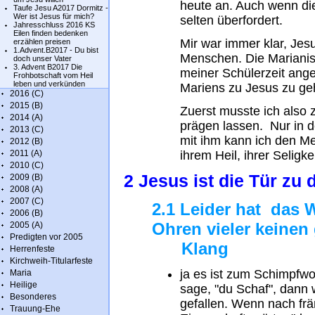
heute an. Auch wenn die
Taufe Jesu A2017 Dormitz -
Wer ist Jesus für mich?
selten überfordert.
Jahresschluss 2016 KS
Eilen finden bedenken
Mir war immer klar, Jesu
erzählen preisen
1.Advent.B2017 - Du bist
Menschen. Die Marianisc
doch unser Vater
3. Advent B2017 Die
meiner Schülerzeit ange
Frohbotschaft vom Heil
leben und verkünden
Mariens zu Jesus zu ge
2016 (C)
2015 (B)
Zuerst musste ich also 
2014 (A)
prägen lassen. Nur in 
2013 (C)
mit ihm kann ich den M
2012 (B)
2011 (A)
ihrem Heil, ihrer Seligk
2010 (C)
2 Jesus ist die Tür zu
2009 (B)
2008 (A)
2007 (C)
2.1 Leider hat das 
2006 (B)
Ohren vieler keinen
2005 (A)
Predigten vor 2005
Klang
Herrenfeste
Kirchweih-Titularfeste
ja es ist zum Schimpfw
Maria
Heilige
sage, "du Schaf", dann 
Besonderes
gefallen. Wenn nach frä
Trauung-Ehe