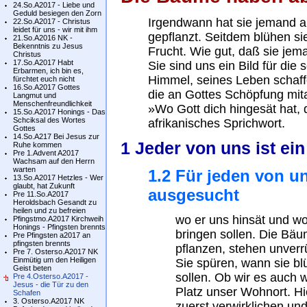
24.So.A2017 - Liebe und
Geduld besiegen den Zorn
Irgendwann hat sie jemand 
22.So.A2017 - Christus
leidet für uns - wir mit ihm
gepflanzt. Seitdem blühen sie
21.So.A2016 NK -
Bekenntnis zu Jesus
Frucht. Wie gut, daß sie jema
Christus
17.So.A2017 Habt
Sie sind uns ein Bild für die
Erbarmen, ich bin es,
Himmel, seines Leben schaf
fürchtet euch nicht
16.So.A2017 Gottes
die an Gottes Schöpfung mita
Langmut und
Menschenfreundlichkeit
»Wo Gott dich hingesät hat, d
15.So.A2017 Honings - Das
Schciksal des Wortes
afrikanisches Sprichwort.
Gottes
14.So.A217 Bei Jesus zur
1 Jeder von uns ist ei
Ruhe kommen
Pre 1.Advent A2017
Wachsam auf den Herrn
warten
1.2 Für jeden von un
13.So.A2017 Hetzles - Wer
glaubt, hat Zukunft
ausgesucht
Pre 11.So.A2017
Heroldsbach Gesandt zu
heilen und zu befreien
wo er uns hinsät und wo
Pfingstmo.A2017 Kirchweih
Honings - Pfingsten brennts
bringen sollen. Die Bä
Pre Pfingsten a2017 an
pfingsten brennts
pflanzen, stehen unverr
Pre 7. Osterso.A2017 NK
Einmütig um den Heiligen
Sie spüren, wann sie bl
Geist beten
sollen. Ob wir es auch 
Pre 4.Osterso.A2017 -
Jesus - die Tür zu den
Platz unser Wohnort. Hi
Schafen
3. Osterso.A2017 NK
zuerst verwirklichen un