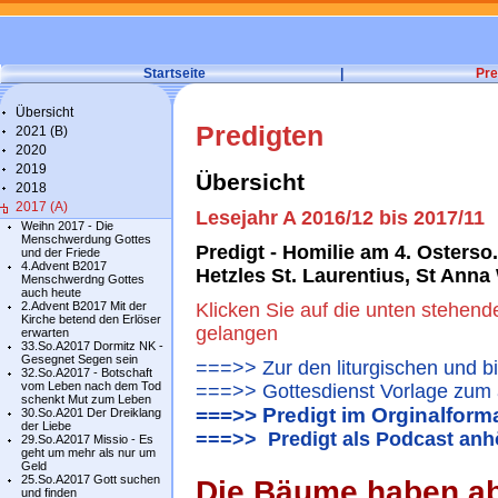
Startseite
|
Pre
Übersicht
Predigten
2021 (B)
2020
2019
Übersicht
2018
2017 (A)
Lesejahr A 2016/12 bis 2017/11
Weihn 2017 - Die
Menschwerdung Gottes
Predigt - Homilie am 4. Osterso
und der Friede
4.Advent B2017
Hetzles St. Laurentius, St Anna
Menschwerdng Gottes
auch heute
2.Advent B2017 Mit der
Klicken Sie auf die unten stehend
Kirche betend den Erlöser
gelangen
erwarten
33.So.A2017 Dormitz NK -
Gesegnet Segen sein
===>> Zur den liturgischen und b
32.So.A2017 - Botschaft
vom Leben nach dem Tod
===>> Gottesdienst Vorlage zum 
schenkt Mut zum Leben
===>> Predigt im Orginalform
30.So.A201 Der Dreiklang
der Liebe
===>> Predigt als Podcast anh
29.So.A2017 Missio - Es
geht um mehr als nur um
Geld
25.So.A2017 Gott suchen
Die Bäume haben a
und finden