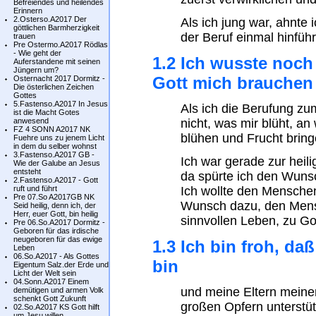
Befreiendes und heilendes
Erinnern
2.Osterso.A2017 Der
Als ich jung war, ahnte 
göttlichen Barmherzigkeit
der Beruf einmal hinführ
trauen
Pre Ostermo.A2017 Rödlas
- Wie geht der
1.2 Ich wusste noch
Auferstandene mit seinen
Jüngern um?
Gott mich brauchen
Osternacht 2017 Dormitz -
Die österlichen Zeichen
Gottes
5.Fastenso.A2017 In Jesus
Als ich die Berufung zum
ist die Macht Gotes
anwesend
nicht, was mir blüht, an
FZ 4 SONN A2017 NK
blühen und Frucht bringe
Fuehre uns zu jenem Licht
in dem du selber wohnst
3.Fastenso.A2017 GB -
Ich war gerade zur hei
Wie der Galube an Jesus
entsteht
da spürte ich den Wunsc
2.Fastenso.A2017 - Gott
ruft und führt
Ich wollte den Mensche
Pre 07.So A2017GB NK
Wunsch dazu, den Men
Seid heilig, denn ich, der
Herr, euer Gott, bin heilig
sinnvollen Leben, zu Go
Pre 06.So.A2017 Dormitz -
Geboren für das irdische
neugeboren für das ewige
1.3 Ich bin froh, da
Leben
06.So.A2017 - Als Gottes
bin
Eigentum Salz.der Erde und
Licht der Welt sein
04.Sonn.A2017 Einem
und meine Eltern meine
demütigen und armen Volk
schenkt Gott Zukunft
großen Opfern unterstüt
02.So.A2017 KS Gott hilft
um Jesu willen