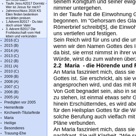
seinem Königtum und seiner ewige
Taufe Jesu A2017 Dormitz -
nimmer untergehen.
Wer ist Jesus für mich?
Jahresschluss 2016 KS
In der Taufe hat die Einwohnung G
Eilen finden bedenken
erzählen preisen
begonnen. Im "Gehorsam des Glau
1.Advent.B2017 - Du bist
doch unser Vater
Römerbrief schreibt[5], die Einwo
3. Advent B2017 Die
uns vertiefen und festigen.
Frohbotschaft vom Heil
leben und verkünden
Sein Reich wird für uns und die 
2016 (C)
wenn wir den Namen Gottes des I
2015 (B)
2014 (A)
da bist, sie ernst nimmst in ihrer
2013 (C)
Würde, wirst du zum wahren über
2012 (B)
2.2 Maria - die Hörende und
2011 (A)
An Maria fasziniert mich, dass si
2010 (C)
2009 (B)
Gottes ist. Sie erschrickt, als sie
2008 (A)
angesprochen wird, und das mit R
2007 (C)
Von Gott begnadet sein, also in 
2006 (B)
zu stehen, ist einmal etwas sehr G
2005 (A)
Predigten vor 2005
hinein Erschütterndes, es wird a
Herrenfeste
für den Heilsplan Gottes für die W
Kirchweih-Titularfeste
solche Berufung auch vielfach mi
Maria
Pläne verbunden.
Heilige
Besonderes
An Maria fasziniert mich, dass sie
Trauung-Ehe
nachfragt. Sie will Klarheit. "Wie