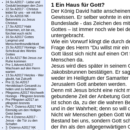
24.So.A2017 - Liebe und
1 Ein Haus für Gott?
Geduld besiegen den Zorn
22.So.A2017 - Christus
Der König David hatte anscheinen
leidet für uns - wir mit ihm
21.So.A2016 NK -
Gewissen. Er selber wohnte in ei
Bekenntnis zu Jesus
Bundeslade - das Zeichen des mit
Christus
17.So.A2017 Habt
Gottes – ist immer noch wie bei 
Erbarmen, ich bin es,
fürchtet euch nicht
untergebracht.
16.So.A2017 Gottes
Langmut und
Wie ein Vorwurf klingt die durch 
Menschenfreundlichkeit
Frage des Herrn "Du willst mir e
15.So.A2017 Honings - Das
Schciksal des Wortes
Gott lässt sich nicht auf einen Ort 
Gottes
14.So.A217 Bei Jesus zur
Menschen da.
Ruhe kommen
Pre 1.Advent A2017
Jesus wird dies später in seinem
Wachsam auf den Herrn
Jakobsbrunnen bestätigen. Er sag
warten
13.So.A2017 Hetzles - Wer
weder im Heiligtum der Samarite
glaubt, hat Zukunft
Pre 11.So.A2017
Jerusalem Gott anbeten werden.
Heroldsbach Gesandt zu
heilen und zu befreien
Denn mit Jesus bricht eine nicht
Pfingstmo.A2017 Kirchweih
gebundene Zeit der Anbetung Got
Honings - Pfingsten brennts
Pre Pfingsten a2017 an
ist schon da, zu der die wahren B
pfingsten brennts
Pre 7. Osterso.A2017 NK
und in der Wahrheit; denn so will 
Einmütig um den Heiligen
Geist beten
Nicht wir Menschen geben Gott W
Pre 4.Osterso.A2017 -
Bestand bei uns, sondern Gott s
Jesus - die Tür zu den
Schafen
der ihn als den allgegenwärtigen 
3. Osterso.A2017 NK