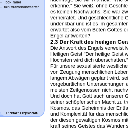
Tod-Trauer
erkenne." Sie weiß, ohne Geschle
ministrantenanwaerter
es keinen Nachwuchs. Sie war zwar
verheiratet. Und geschlechtliche
undenkbar und ist es im gesamten 
erwartet also vom Boten Gottes ei
Engel antworten?
2.3 Der Kraft des heiligen Gei
Die Antwort des Engels verweist Ma
Heiligen Geist "Der heilige Geist
Höchsten wird dich überschatten."
Für unsere sexualisierte westlich
von Zeugung menschlichen Leben
langem Abwägen geplant wird, se
vorgeburtlichen Untersuchungen a
meisten Zeitgenossen nicht nachvo
Und doch hat Gott auch unserer 
seiner schöpferischen Macht zu t
Kosmos, das Geheimnis der Entfal
und Komplexität für das menschlich
der diesen gewaltigen Kosmos mit
kraft seines Geistes das Wunder