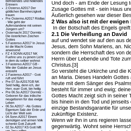
Befreiendes und heilendes
Und doch - am Ende der Lesung te
Erinnern
2.Osterso.A2017 Der
Zusage Gottes mit - sein Haus un
göttlichen Barmherzigkeit
Äußerlich gesehen war dieser Bes
trauen
Pre Ostermo.A2017 Rödlas
2 Was also ist mit der ewigen
- Wie geht der
Auferstandene mit seinen
In der Botschaft des Engels grei
Jüngern um?
Osternacht 2017 Dormitz -
2.1 Die Verheißung an David
Die österlichen Zeichen
auf und wendet sie auf den aus
Gottes
5.Fastenso.A2017 In Jesus
Jesus, dem Sohn Mariens, an. Nich
ist die Macht Gotes
anwesend
sondern die Herrschaft des von d
FZ 4 SONN A2017 NK
Fuehre uns zu jenem Licht
Herrn über Lebende und Tote zum 
in dem du selber wohnst
Christus.[3]
3.Fastenso.A2017 GB -
Wie der Galube an Jesus
So versteht die Urkirche und die 
entsteht
2.Fastenso.A2017 - Gott
an Maria. Dieses Handeln Gottes a
ruft und führt
Pre 07.So A2017GB NK
heute mit dem Sänger des Psalms
Seid heilig, denn ich, der
besteht für immer und ewig; deine 
Herr, euer Gott, bin heilig
Pre 06.So.A2017 Dormitz -
Gottes Macht zeigt sich in seiner T
Geboren für das irdische
neugeboren für das ewige
bis hinein in den Tod und jenseits
Leben
06.So.A2017 - Als Gottes
einzige Bestandsgarantie für uns
Eigentum Salz.der Erde und
zukünftige Existenz.
Licht der Welt sein
04.Sonn.A2017 Einem
Wenn wir ihn in uns regieren lasse
demütigen und armen Volk
schenkt Gott Zukunft
gegenwärtig. Wohnt seine Herrscha
02.So.A2017 KS Gott hilft
um Jesu willen