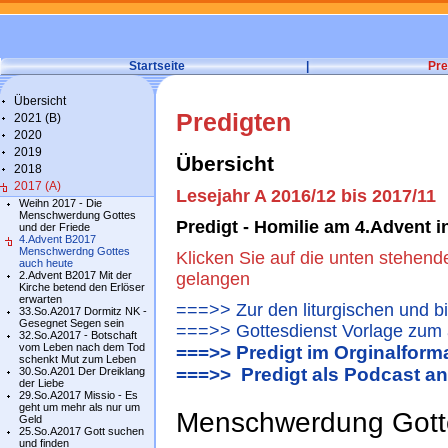
Startseite
|
Pre
Übersicht
Predigten
2021 (B)
2020
2019
Übersicht
2018
2017 (A)
Lesejahr A 2016/12 bis 2017/11
Weihn 2017 - Die
Menschwerdung Gottes
Predigt - Homilie am 4.Advent 
und der Friede
4.Advent B2017
Menschwerdng Gottes
Klicken Sie auf die unten stehend
auch heute
2.Advent B2017 Mit der
gelangen
Kirche betend den Erlöser
erwarten
===>> Zur den liturgischen und b
33.So.A2017 Dormitz NK -
Gesegnet Segen sein
===>> Gottesdienst Vorlage zum 
32.So.A2017 - Botschaft
vom Leben nach dem Tod
===>> Predigt im Orginalform
schenkt Mut zum Leben
===>> Predigt als Podcast a
30.So.A201 Der Dreiklang
der Liebe
29.So.A2017 Missio - Es
geht um mehr als nur um
Menschwerdung Gotte
Geld
25.So.A2017 Gott suchen
und finden