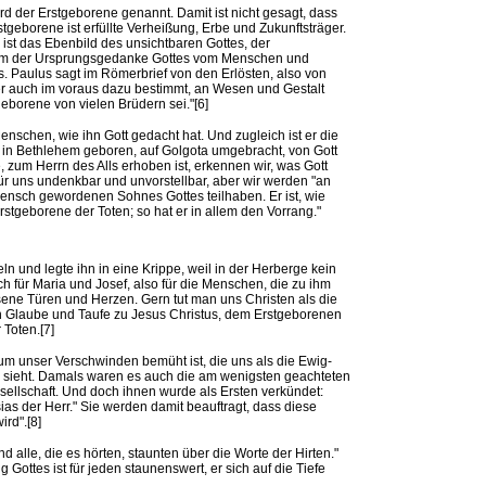
d der Erstgeborene genannt. Damit ist nicht gesagt, dass
geborene ist erfüllte Verheißung, Erbe und Zukunftsträger.
 ist das Ebenbild des unsichtbaren Gottes, der
sam der Ursprungsgedanke Gottes vom Menschen und
. Paulus sagt im Römerbrief von den Erlösten, also von
t er auch im voraus dazu bestimmt, an Wesen und Gestalt
eborene von vielen Brüdern sei."[6]
enschen, wie ihn Gott gedacht hat. Und zugleich ist er die
 in Bethlehem geboren, auf Golgota umgebracht, von Gott
zum Herrn des Alls erhoben ist, erkennen wir, was Gott
für uns undenkbar und unvorstellbar, aber wir werden "an
nsch gewordenen Sohnes Gottes teilhaben. Er ist, wie
rstgeborene der Toten; so hat er in allem den Vorrang."
n und legte ihn in eine Krippe, weil in der Herberge kein
auch für Maria und Josef, also für die Menschen, die zu ihm
ene Türen und Herzen. Gern tut man uns Christen als die
h Glaube und Taufe zu Jesus Christus, dem Erstgeborenen
Toten.[7]
e um unser Verschwinden bemüht ist, die uns als die Ewig-
e sieht. Damals waren es auch die am wenigsten geachteten
esellschaft. Und doch ihnen wurde als Ersten verkündet:
sias der Herr." Sie werden damit beauftragt, dass diese
rd".[8]
 alle, die es hörten, staunten über die Worte der Hirten."
 Gottes ist für jeden staunenswert, er sich auf die Tiefe