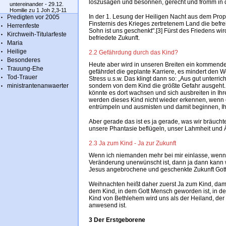
loszusagen und besonnen, gerecht und fromm in di
untereinander - 29.12.
Homilie zu 1 Joh 2,3-11
In der 1. Lesung der Heiligen Nacht aus dem Pro
Predigten vor 2005
Finsternis des Krieges zertretenem Land die befre
Herrenfeste
Sohn ist uns geschenkt".[3] Fürst des Friedens wi
Kirchweih-Titularfeste
befriedete Zukunft.
Maria
Heilige
2.2 Gefährdung durch das Kind?
Besonderes
Heute aber wird in unseren Breiten ein kommende
Trauung-Ehe
gefährdet die geplante Karriere, es mindert den W
Tod-Trauer
Stress u.s.w. Das klingt dann so: „Aus gut unterric
ministrantenanwaerter
sondern von dem Kind die größte Gefahr ausgeht.
könnte es dort wachsen und sich ausbreiten in 
werden dieses Kind nicht wieder erkennen, wenn e
entrümpeln und ausmisten und damit beginnen, Ih
Aber gerade das ist es ja gerade, was wir bräuch
unsere Phantasie beflügeln, unser Lahmheit und 
2.3 Ja zum Kind - Ja zur Zukunft
Wenn ich niemanden mehr bei mir einlasse, wenn 
Veränderung unerwünscht ist, dann ja dann kann
Jesus angebrochene und geschenkte Zukunft Got
Weihnachten heißt daher zuerst Ja zum Kind, dami
dem Kind, in dem Gott Mensch geworden ist, in 
Kind von Bethlehem wird uns als der Heiland, der 
anwesend ist.
3 Der Erstgeborene