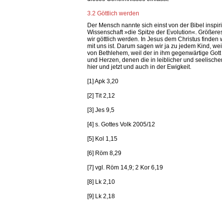
3.2 Göttlich werden
Der Mensch nannte sich einst von der Bibel inspir
Wissenschaft »die Spitze der Evolution«. Größere
wir göttlich werden. In Jesus dem Christus finden 
mit uns ist. Darum sagen wir ja zu jedem Kind, we
von Bethlehem, weil der in ihm gegenwärtige Gott
und Herzen, denen die in leiblicher und seelischer
hier und jetzt und auch in der Ewigkeit.
[1] Apk 3,20
[2] Tit 2,12
[3] Jes 9,5
[4] s. Gottes Volk 2005/12
[5] Kol 1,15
[6] Röm 8,29
[7] vgl. Röm 14,9; 2 Kor 6,19
[8] Lk 2,10
[9] Lk 2,18