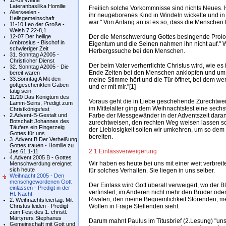
11-09 Weihe
Lateranbasilika Homilie
Freilich solche Vorkommnisse sind nichts Neues.
Allerseelen -
ihr neugeborenes Kind in Windeln wickelte und in e
Heilsgemeinschaft
war." Von Anfang an ist es so, dass die Mensche
11-10 Leo der Große -
Weish 7,22-8,1
12-07 Der heilige
Der die Menschwerdung Gottes besingende Prolog 
Ambrosius - Bischof in
Eigentum und die Seinen nahmen ihn nicht auf." We
schwieriger Zeit
Herbergssuche bei den Menschen.
31. Sonntag A2005 -
Christlicher Dienst
Der beim Vater verherrlichte Christus wird, wie es
32. Sonntag A2005 - Die
Ende Zeiten bei den Menschen anklopfen und um Ei
bereit waren
33.Sonntag A Mit den
meine Stimme hört und die Tür öffnet, bei dem wer
gottgeschenkten Gaben
und er mit mir."[1]
tätig sein
11/20 Das Königtum des
Voraus geht die in Liebe geschehende Zurechtwe
Lamm-Seins, Predigt zum
im Mittelalter ging dem Weihnachtsfest eine sechs
Christkönigsfest
2.Advent-B-Gestalt und
Farbe der Messgewänder in der Adventszeit daran, 
Botschaft Johannes des
zurechtweisen, den rechten Weg weisen lassen so
Täufers ein Fingerzeig
der Lieblosigkeit sollen wir umkehren, um so de
Gottes für uns
bereiten.
3. Advent B Der Verheißung
Gottes trauen - Homilie zu
2.1 Einlassverweigerung
Jes 61,1-11
4.Advent 2005 B - Gottes
Wir haben es heute bei uns mit einer weit verbre
Menschwerdung ereignet
sich heute
für solches Verhalten. Sie liegen in uns selber.
Weihnacht 2005 - Den
menschgewordenen Gott
Der Einlass wird Gott überall verweigert, wo der
einlassen - Predigt in der
verfinstert, im Anderen nicht mehr den Bruder od
Hl. Nacht
Rivalen, den meine Bequemlichkeit Störenden, m
2. Weihnachtsfeiertag: Mit
Christus leiden - Predigt
Wollen in Frage Stellenden sieht.
zum Fest des 1. christl.
Märtyrers Stephanus
Darum mahnt Paulus im Titusbrief (2.Lesung) "uns
Gemeinschaft mit Gott und