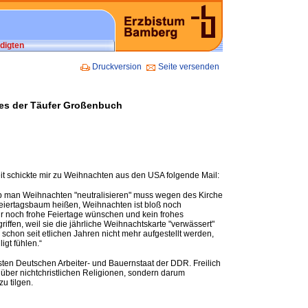
digten
Druckversion
Seite versenden
nnes der Täufer Großenbuch
it schickte mir zu Weihnachten aus den USA folgende Mail:
 ob man Weihnachten "neutralisieren" muss wegen des Kirche
 Feiertagsbaum heißen, Weihnachten ist bloß noch
 nur noch frohe Feiertage wünschen und kein frohes
fen, weil sie die jährliche Weihnachtskarte "verwässert"
 schon seit etlichen Jahren nicht mehr aufgestellt werden,
igt fühlen.“
sten Deutschen Arbeiter- und Bauernstaat der DDR. Freilich
über nichtchristlichen Religionen, sondern darum
u tilgen.