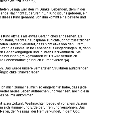
eser Welt zu leben."[2]
pheten Jesaja wird den im Dunkel Lebenden, dem in der
iende Nachricht zugerufen: "Ein Kind ist uns geboren, ein
rd dieses Kind genannt. Von ihm kommt eine befreite und
s Kind oftmals als etwas Gefährliches angesehen. Es
ohlstand, macht Urlaubspläne zunichte, bringt zusätzlichen
hteten Kreisen verlautet, dass nicht etwa von den Eltern,
 Wenn es einmal in Ihr Lebenshaus eingedrungen ist, dann
Ihren Gedankengängen und in Ihren Herzkammern. Sie
s bei Ihnen groß geworden ist. Es wird vermutlich
re Lebensräume gründlich zu renovieren.“[4]
ten. Das würde unsere verhärteten Strukturen aufsprengen,
Ängstlichkeit hinwegfegen.
ich mich zumache, mich so eingerichtet habe, dass jede
 weder neues Leben aufbrechen und wachsen, noch die in
tes bei mir ankommen.
t ja zur Zukunft. Weihnachten bedeutet vor allem Ja zum
dem sich Himmel und Erde berühren und versöhnen. Das
Retter, der Messias, der Herr verkündet, in dem Gott