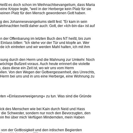
 Heißt es doch schon im Weihnachtsevangelium, dass Maria
ine Krippe legte, "weil in der Herberge kein Platz für sie
n keinen Platz für den Mensch gewordenen Gott haben.
des Johannesevangeliums stellt fest: "Er kam in sein
ihnachten heißt daher auch: Gott, der »Ich-bin-da« ist auf
 in der Offenbarung im letzten Buch des NT heißt, bis zum
nlass bitten: "Ich stehe vor der Tür und klopfe an. Wer
de ich eintreten und wir werden Mahl halten, ich mit ihm
isung durch den Herrn und die Mahnung zur Umkehr. Noch
wöchige Bußzeit voraus. Auch heute erinnert die violette
dass diese ein Zeit ist, wo wir uns vom Herrn
llen. Von den Wegen der Gottvergessenheit, des Unrechts,
m Herrn bei uns und in uns eine Herberge, eine Wohnung zu
iteten »Einlassverweigerung« zu tun. Was sind die Gründe
 Blick des Menschen wie bei Kain durch Neid und Hass
er die Schwester, sondern nur noch den Bevorzugten, den
ein frei über mich Verfügen Mindernden, mein Haben
 von der Gottlosigkeit und den irdischen Begierden