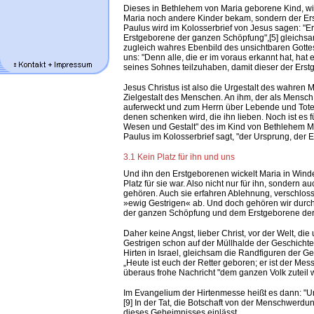
Dieses in Bethlehem von Maria geborene Kind, wir
Maria noch andere Kinder bekam, sondern der Erst
Paulus wird im Kolosserbrief von Jesus sagen: "Er
Erstgeborene der ganzen Schöpfung",[5] gleich
zugleich wahres Ebenbild des unsichtbaren Gottes
uns: "Denn alle, die er im voraus erkannt hat, ha
seines Sohnes teilzuhaben, damit dieser der Erstg
Jesus Christus ist also die Urgestalt des wahren M
Zielgestalt des Menschen. An ihm, der als Mensch
auferweckt und zum Herrn über Lebende und Tote, 
denen schenken wird, die ihn lieben. Noch ist es 
Wesen und Gestalt" des im Kind von Bethlehem Me
Paulus im Kolosserbrief sagt, "der Ursprung, der E
3.1 Kein Platz für ihn und uns
Und ihn den Erstgeborenen wickelt Maria in Windel
Platz für sie war. Also nicht nur für ihn, sondern 
gehören. Auch sie erfahren Ablehnung, verschloss
»ewig Gestrigen« ab. Und doch gehören wir durc
der ganzen Schöpfung und dem Erstgeborene der 
Daher keine Angst, lieber Christ, vor der Welt, di
Gestrigen schon auf der Müllhalde der Geschicht
Hirten in Israel, gleichsam die Randfiguren der G
„Heute ist euch der Retter geboren; er ist der Mes
überaus frohe Nachricht "dem ganzen Volk zuteil wi
Im Evangelium der Hirtenmesse heißt es dann: "Und
[9] In der Tat, die Botschaft von der Menschwerdung
dieses Geheimnisses einlässt.