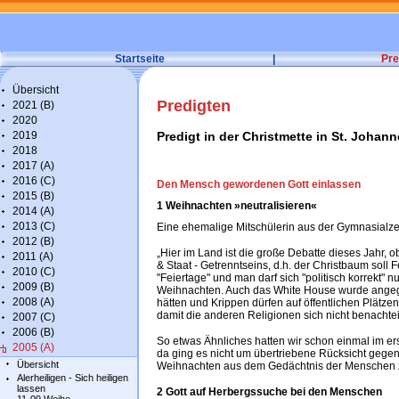
Startseite
|
Pre
Übersicht
Predigten
2021 (B)
2020
2019
Predigt in der Christmette in St. Joha
2018
2017 (A)
2016 (C)
Den Mensch gewordenen Gott einlassen
2015 (B)
1 Weihnachten »neutralisieren«
2014 (A)
2013 (C)
Eine ehemalige Mitschülerin aus der Gymnasialze
2012 (B)
„Hier im Land ist die große Debatte dieses Jahr,
2011 (A)
& Staat - Getrenntseins, d.h. der Christbaum soll
2010 (C)
"Feiertage" und man darf sich "politisch korrekt"
2009 (B)
Weihnachten. Auch das White House wurde angegrif
2008 (A)
hätten und Krippen dürfen auf öffentlichen Plätzen
damit die anderen Religionen sich nicht benachteil
2007 (C)
2006 (B)
So etwas Ähnliches hatten wir schon einmal im er
2005 (A)
da ging es nicht um übertriebene Rücksicht gegen
Übersicht
Weihnachten aus dem Gedächtnis der Menschen z
Alerheiligen - Sich heiligen
lassen
2 Gott auf Herbergssuche bei den Menschen