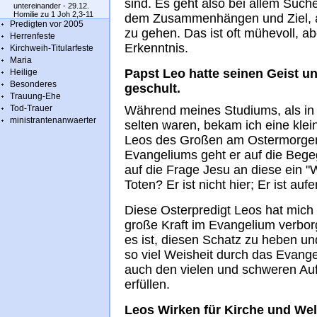
sind. Es geht also bei allem Suc
untereinander - 29.12.
Homilie zu 1 Joh 2,3-11
dem Zusammenhängen und Ziel, a
Predigten vor 2005
zu gehen. Das ist oft mühevoll, ab
Herrenfeste
Erkenntnis.
Kirchweih-Titularfeste
Maria
Papst Leo hatte seinen Geist un
Heilige
Besonderes
geschult.
Trauung-Ehe
Tod-Trauer
Während meines Studiums, als in 
ministrantenanwaerter
selten waren, bekam ich eine klein
Leos des Großen am Ostermorgen
Evangeliums geht er auf die Beg
auf die Frage Jesu an diese ein 
Toten? Er ist nicht hier; Er ist auf
Diese Osterpredigt Leos hat mich t
große Kraft im Evangelium verbo
es ist, diesen Schatz zu heben 
so viel Weisheit durch das Evang
auch den vielen und schweren Au
erfüllen.
Leos Wirken für Kirche und Wel