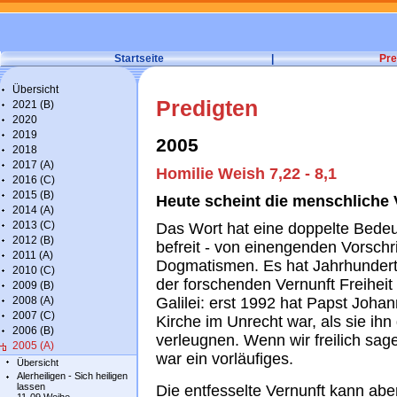
Startseite
|
Pre
Übersicht
Predigten
2021 (B)
2020
2019
2005
2018
2017 (A)
Homilie Weish 7,22 - 8,1
2016 (C)
2015 (B)
Heute scheint die menschliche V
2014 (A)
2013 (C)
Das Wort hat eine doppelte Bedeut
2012 (B)
befreit - von einengenden Vorsch
2011 (A)
Dogmatismen. Es hat Jahrhunderte 
2010 (C)
der forschenden Vernunft Freiheit
2009 (B)
2008 (A)
Galilei: erst 1992 hat Papst Johan
2007 (C)
Kirche im Unrecht war, als sie ih
2006 (B)
verleugnen. Wenn wir freilich sag
2005 (A)
war ein vorläufiges.
Übersicht
Alerheiligen - Sich heiligen
lassen
Die entfesselte Vernunft kann aber