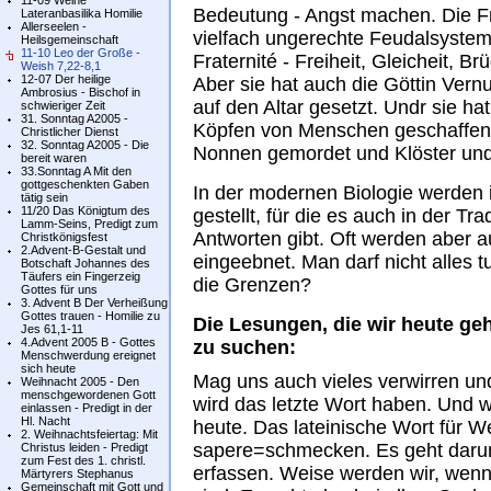
11-09 Weihe
Bedeutung - Angst machen. Die F
Lateranbasilika Homilie
Allerseelen -
vielfach ungerechte Feudalsystem g
Heilsgemeinschaft
11-10 Leo der Große -
Fraternité - Freiheit, Gleicheit, B
Weish 7,22-8,1
12-07 Der heilige
Aber sie hat auch die Göttin Vern
Ambrosius - Bischof in
auf den Altar gesetzt. Undr sie ha
schwieriger Zeit
31. Sonntag A2005 -
Köpfen von Menschen geschaffen
Christlicher Dienst
32. Sonntag A2005 - Die
Nonnen gemordet und Klöster und 
bereit waren
33.Sonntag A Mit den
gottgeschenkten Gaben
In der modernen Biologie werden
tätig sein
11/20 Das Königtum des
gestellt, für die es auch in der Tr
Lamm-Seins, Predigt zum
Antworten gibt. Oft werden aber 
Christkönigsfest
2.Advent-B-Gestalt und
eingeebnet. Man darf nicht alles 
Botschaft Johannes des
Täufers ein Fingerzeig
die Grenzen?
Gottes für uns
3. Advent B Der Verheißung
Gottes trauen - Homilie zu
Die Lesungen, die wir heute ge
Jes 61,1-11
4.Advent 2005 B - Gottes
zu suchen:
Menschwerdung ereignet
sich heute
Mag uns auch vieles verwirren und 
Weihnacht 2005 - Den
menschgewordenen Gott
wird das letzte Wort haben. Und 
einlassen - Predigt in der
Hl. Nacht
heute. Das lateinische Wort für W
2. Weihnachtsfeiertag: Mit
sapere=schmecken. Es geht darum 
Christus leiden - Predigt
zum Fest des 1. christl.
erfassen. Weise werden wir, wenn
Märtyrers Stephanus
Gemeinschaft mit Gott und