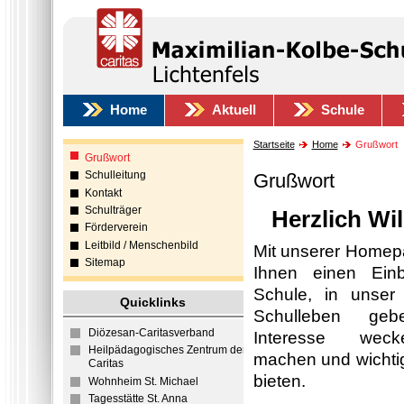
Home
Aktuell
Schule
Startseite
Home
Grußwort
Grußwort
Schulleitung
Grußwort
Kontakt
Schulträger
Herzlich Wi
Förderverein
Leitbild / Menschenbild
Mit unserer Homep
Sitemap
Ihnen einen Einb
Schule, in unser 
Quicklinks
Schulleben geb
Diözesan-Caritasverband
Interesse weck
Heilpädagogisches Zentrum der
machen und wichti
Caritas
bieten.
Wohnheim St. Michael
Tagesstätte St. Anna