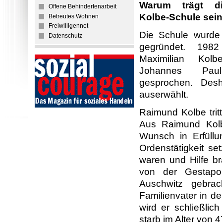
Warum trägt di
Offene Behindertenarbeit
Kolbe-Schule se
Betreutes Wohnen
Freiwilligennet
Die Schule wurde
Datenschutz
gegründet. 198
Maximilian Kol
Johannes Paul
gesprochen. Des
auserwählt.
Raimund Kolbe trit
Aus Raimund Kolb
Wunsch in Erfüllu
Ordenstätigkeit se
waren und Hilfe br
von der Gestapo v
Auschwitz gebrach
Familienvater in d
wird er schließlic
starb im Alter von 4