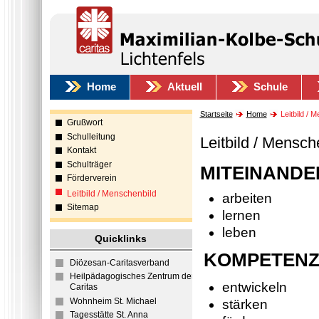
Home
Aktuell
Schule
Startseite
Home
Leitbild / 
Grußwort
Schulleitung
Leitbild / Mensch
Kontakt
Schulträger
MITEINANDE
Förderverein
Leitbild / Menschenbild
arbeiten
Sitemap
lernen
leben
Quicklinks
KOMPETEN
Diözesan-Caritasverband
Heilpädagogisches Zentrum der
entwickeln
Caritas
Wohnheim St. Michael
stärken
Tagesstätte St. Anna