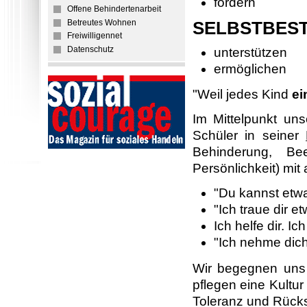
fördern
Offene Behindertenarbeit
Betreutes Wohnen
SELBSTBES
Freiwilligennet
Datenschutz
unterstützen
ermöglichen
"Weil jedes Kind
ei
Im Mittelpunkt un
Schüler in seiner
Behinderung, Bee
Persönlichkeit) mit 
"Du kannst etwa
"Ich traue dir e
Ich helfe dir. Ic
"Ich nehme dich 
Wir begegnen uns 
pflegen eine Kultu
Toleranz und Rück