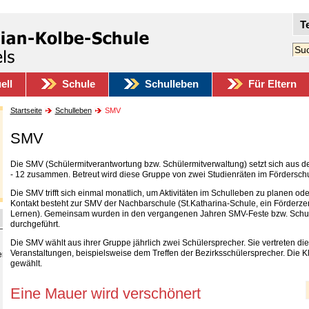
T
ell
Schule
Schulleben
Für Eltern
Startseite
Schulleben
SMV
SMV
Die SMV (Schülermitverantwortung bzw. Schülermitverwaltung) setzt sich aus 
- 12 zusammen. Betreut wird diese Gruppe von zwei Studienräten im Förderschu
Die SMV trifft sich einmal monatlich, um Aktivitäten im Schulleben zu planen 
Kontakt besteht zur SMV der Nachbarschule (St.Katharina-Schule, ein Förderz
Lernen). Gemeinsam wurden in den vergangenen Jahren SMV-Feste bzw. Schulfe
durchgeführt.
Die SMV wählt aus ihrer Gruppe jährlich zwei Schülersprecher. Sie vertreten di
Veranstaltungen, beispielsweise dem Treffen der Bezirksschülersprecher. Die 
er
gewählt.
Eine Mauer wird verschönert