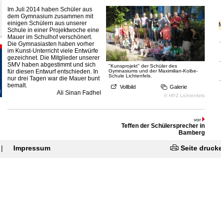
Im Juli 2014 haben Schüler aus
dem Gymnasium zusammen mit
einigen Schülern aus unserer
Schule in einer Projektwoche eine
Mauer im Schulhof verschönert.
Die Gymnasiasten haben vorher
im Kunst-Unterricht viele Entwürfe
gezeichnet. Die Mitglieder unserer
SMV haben abgestimmt und sich
"Kunsprojekt" der Schüler des
für diesen Entwurf entschieden. In
Gymnasiums und der Maximilian-Kolbe-
Schule Lichtenfels.
nur drei Tagen war die Mauer bunt
bemalt.
Vollbild
Galerie
Ali Sinan Fadhel
© HPZ Lichtenfels
vor
Teffen der Schülersprecher in
Bamberg
|
Impressum
Seite druck