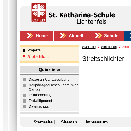
Home
Aktuell
Schule
Startseite
Schulleben
Streits
Projekte
Streitschlichter
Streitschlichter
Quicklinks
Diözesan-Caritasverband
Heilpädagogisches Zentrum der
Caritas
Frühförderung
Freiwilligennet
Datenschutz
Startseite
|
Sitemap
|
Impressum