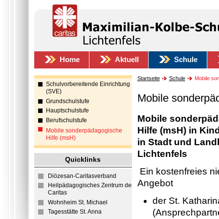
Home
Aktuell
Schule
Startseite
Schule
Mobile son
Schulvorbereitende Einrichtung
(SVE)
Mobile sonderpäd
Grundschulstufe
Hauptschulstufe
Mobile sonderpä
Berufschulstufe
Hilfe (msH) in Kin
Mobile sonderpädagogische
Hilfe (msH)
in Stadt und Land
Lichtenfels
Quicklinks
Ein kostenfreies n
Diözesan-Caritasverband
Angebot
Heilpädagogisches Zentrum der
Caritas
der St. Kathari
Wohnheim St. Michael
(Ansprechpartn
Tagesstätte St. Anna