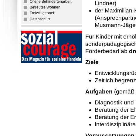
Offene Behindertenarbeit
Lindner)
Betreutes Wohnen
der Maximilian
Freiwilligennet
(Ansprechpartne
Datenschutz
Musmann-Jäge
Für Kinder mit erh
sonderpädagogis
Förderbedarf ab
dr
Ziele
Entwicklungsrü
Zeitlich begren
Aufgaben
(gemäß 
Diagnostik und 
Beratung der El
Beratung der Er
Interdisziplinä
Voraussetzungen