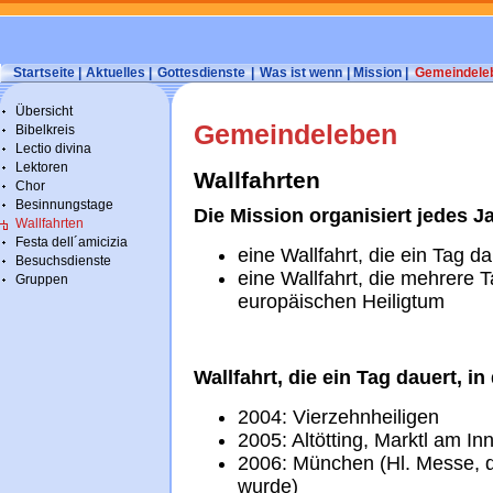
Startseite
|
Aktuelles
|
Gottesdienste
|
Was ist wenn
|
Mission
|
Gemeindele
Übersicht
Gemeindeleben
Bibelkreis
Lectio divina
Lektoren
Wallfahrten
Chor
Besinnungstage
Die Mission organisiert jedes J
Wallfahrten
Festa dell´amicizia
eine Wallfahrt, die ein Tag d
Besuchsdienste
eine Wallfahrt, die mehrere 
Gruppen
europäischen Heiligtum
Wallfahrt, die ein Tag dauert, 
2004: Vierzehnheiligen
2005: Altötting, Marktl am In
2006: München (Hl. Messe, d
wurde)