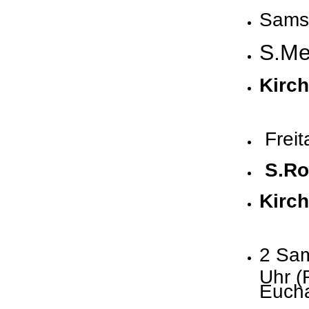
Samst
S.Me
Kirch
Freit
S.Ro
Kirch
2 Sa
Uhr (
Eucha