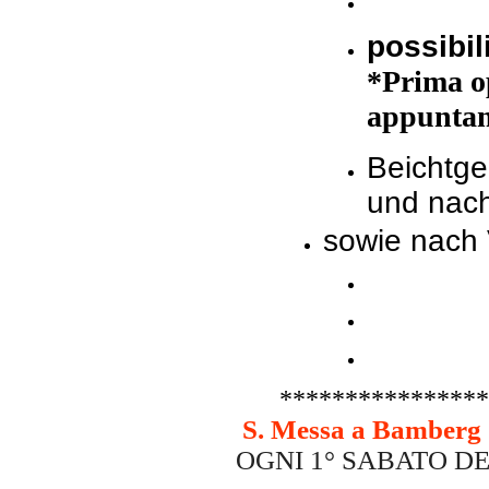
possibil
*Prima o
appunta
Beichtge
und nac
sowie nach
****************
S. Messa a Bamberg
OGNI 1° SABATO D