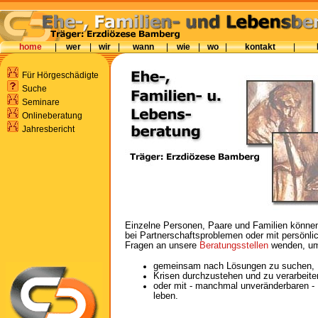
home
|
wer
|
wir
|
wann
|
wie
|
wo
|
kontakt
|
Für Hörgeschädigte
Suche
Seminare
Onlineberatung
Jahresbericht
Einzelne Personen, Paare und Familien könne
bei Partnerschaftsproblemen oder mit persönl
Fragen an unsere
Beratungsstellen
wenden, u
gemeinsam nach Lösungen zu suchen,
Krisen durchzustehen und zu verarbeite
oder mit - manchmal unveränderbaren -
leben.