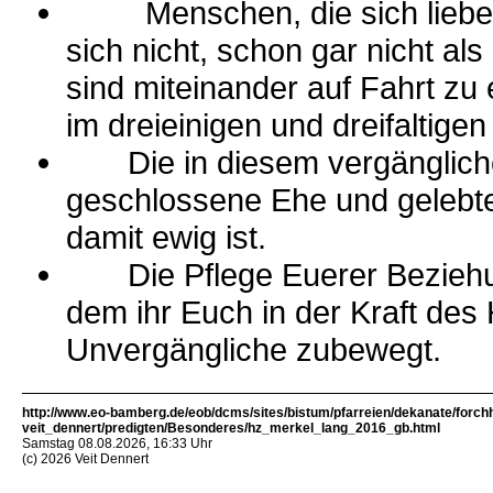
Menschen, die sich lieben, 
sich nicht, schon gar nicht als
sind miteinander auf Fahrt zu
im dreieinigen und dreifaltige
Die in diesem vergänglichen
geschlossene Ehe und gelebte L
damit ewig ist.
Die Pflege Euerer Beziehung
dem ihr Euch in der Kraft des
Unvergängliche zubewegt.
http://www.eo-bamberg.de/eob/dcms/sites/bistum/pfarreien/dekanate/forch
veit_dennert/predigten/Besonderes/hz_merkel_lang_2016_gb.html
Samstag 08.08.2026, 16:33 Uhr
(c) 2026 Veit Dennert