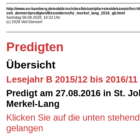
http://www.eo-bamberg.de/eob/dcms/sites/bistum/pfarreien/dekanate/forch
veit_dennert/predigten/Besonderes/hz_merkel_lang_2016_gb.html
Samstag 08.08.2026, 16:33 Uhr
(c) 2026 Veit Dennert
Predigten
Übersicht
Lesejahr B 2015/12 bis 2016/11
Predigt am 27.08.2016 in St. J
Merkel-Lang
Klicken Sie auf die unten stehen
gelangen