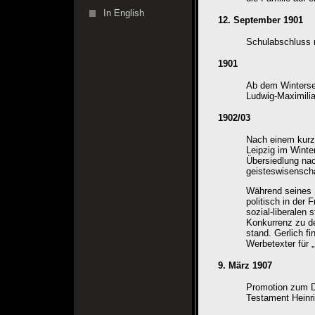
In English
12. September 1901
Schulabschluss 
1901
Ab dem Winterse
Ludwig-Maximilia
1902/03
Nach einem kurze
Leipzig im Winte
Übersiedlung na
geisteswisensch
Während seines S
politisch in der 
sozial-liberalen 
Konkurrenz zu d
stand. Gerlich fi
Werbetexter für 
9. März 1907
Promotion zum Dr
Testament Heinri