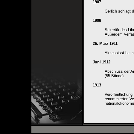
1907
Gerlich schlägt d
1908
Sekretär des Lib
Außerdem Verfas
26. März 1911
Akzessisst beim 
Juni 1912
Abschluss der Ar
(55 Bände).
1913
Veröffentlichung
renommierten Ve
nationalökonomis