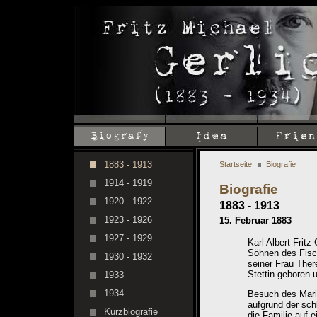
1883 - 1913
Startseite
Biografie
1914 - 1919
Biografie
1920 - 1922
1883 - 1913
1923 - 1926
15. Februar 1883
1927 - 1929
Karl Albert Fritz 
Söhnen des Fisc
1930 - 1932
seiner Frau Ther
Stettin geboren u
1933
1934
Besuch des Marie
aufgrund der schl
Kurzbiografie
die Familie auf 